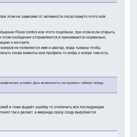
при этом не зависимо от активности писал комуто чтото или
бщение Flood control или чтото подобное, при этом если открыть
 При этом сообщения отправляются и принимаются нормально.
ацию о контакте.
 юзеров не появляется имя и аватар, когда тыкаеш чтобы
глянуть снова коменты или профиль то инфа о юзере там есть.
специфические условия. Дать возможность настраивать таймаут между
схожий и тоже выдаёт ошибку то отключить все последующие
понял так и делает, а миранда сразу сходу вырубается.