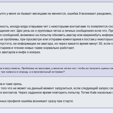
мучто у меня он бывает месяцами не меняется, ошибка 9 возникает рандомно, 
ость, иногда когда открываю чят с некоторыми контактами то появляется соо
общения нет. Щяс речь не о групповых чятах а личных сообщениях если что.
ию сообщений, возможно на попытку обновить аватар или какуюнибуть информ
ые проблемы, при просмотре или отправки коментариев к постам у некоторых
пустота, ни информации ни аватара, но через какоето время минут 30, если 
нтариев и чтение новых также нормально работают.
е аватаров и инфе о юзерах.
ем я могу помочь. Проблема не массовая, у меня ее лично нет, чтобы ее получить нужны 
три запроса в секунду, а в произвольный интервал?
в и таже хрень.
и того что не может на данный момент загрузиться, если следующий запрос 
 контактов. Через заданное время повторить попытку. Тотже Kate насколько 
анных профиля ошибка возникает сразу при старте.