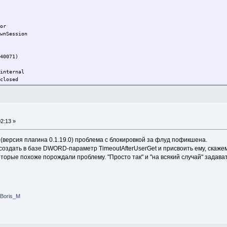
or
wnSession
40071)
internal
closed
2:13 »
(версия плагина 0.1.19.0) проблема с блокировкой за флуд пофикшена.
 создать в базе DWORD-параметр TimeoutAfterUserGet и присвоить ему, скаже
орые похоже порождали проблему. "Просто так" и "на всякий случай" задават
Boris_M