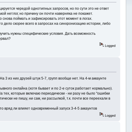
цируется чередой однотипных запросов, но по сути это не ответ
кой нетлог, но причину он почти наверняка не покажет.
о снова поймать и зафиксировать этот момент в логах.
то дело скорее всего в запросах на синхронизацию истории, либо
получить нужны специфические условия. Дать возможность
ервал?
Logged
а 3 из них друзей штук 5-7, групп вообще нет. На 4-м аккаунте
рывного онлайна (хотя бывает и по 2-е суток работает нормально).
 На тех, которые включаю периодически - ни разу не было "ошибки
тически не пишу, ни сам, ни рассылкой, т.к. почти все переехали в
 что вряд ли влияет одновременный запуск 3-4-5 аккаунтов
Logged