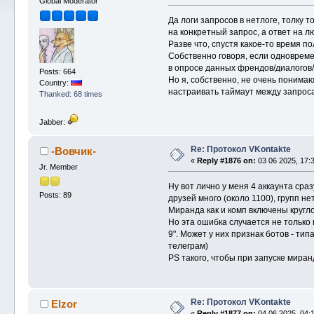
Global Moderator
Да логи запросов в нетлоге, толку 
на конкретный запрос, а ответ на л
Разве что, спустя какое-то время п
Собственно говоря, если одновремен
в опросе данных френдов/диалогов/
Posts: 664
Но я, собственно, не очень понимаю
Country:
настраивать таймаут между запроса
Thanked: 68 times
Jabber:
Re: Протокол VKontakte
-Вовчик-
«
Reply #1876 on:
03 06 2025, 17:3
Jr. Member
Ну вот лично у меня 4 аккаунта сраз
Posts: 89
друзей много (около 1100), групп не
Миранда как и комп включены кругло
Но эта ошибка случается не только 
9". Может у них признак ботов - тип
телеграм)
PS такого, чтобы при запуске миран
Re: Протокол VKontakte
Elzor
«
Reply #1877 on:
04 06 2025, 04:1