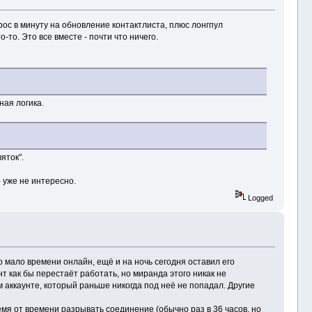
рос в минуту на обновление контактлиста, плюс лонгпул
то. Это все вместе - почти что ничего.
ная логика.
яток".
 уже не интересно.
Logged
о мало времени онлайн, ещё и на ночь сегодня оставил его
нт как бы перестаёт работать, но миранда этого никак не
м аккаунте, который раньше никогда под неё не попадал. Другие
емя от времени разрывать соединение (обычно раз в 36 часов, но