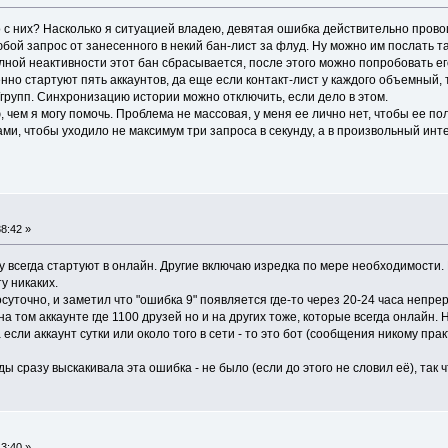
то с них? Насколько я ситуацией владею, девятая ошибка действительно прово
юбой запрос от занесенного в некий бан-лист за флуд. Ну можно им послать та
олной неактивности этот бан сбрасывается, после этого можно попробовать ег
но стартуют пять аккаунтов, да еще если контакт-лист у каждого объемный, 
групп. Синхронизацию истории можно отключить, если дело в этом.
, чем я могу помочь. Проблема не массовая, у меня ее лично нет, чтобы ее 
ми, чтобы уходило не максимум три запроса в секунду, а в произвольный инт
8:42 »
у всегда стартуют в онлайн. Другие включаю изредка по мере необходимости. Н
ту никаких.
суточно, и заметил что "ошибка 9" появляется где-то через 20-24 часа непре
на том аккаунте где 1100 друзей но и на других тоже, которые всегда онлайн.
а если аккаунт сутки или около того в сети - то это бот (сообщения никому прак
ды сразу выскакивала эта ошибка - не было (если до этого не словил её), так
3:40 »