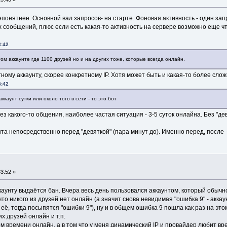
понятнее. Основной вал запросов- на старте. Фоновая активность - один зап
сообщений, плюс если есть какая-то активность на сервере возможно еще что-
8:42
том аккаунте где 1100 друзей но и на других тоже, которые всегда онлайн.
ному аккаунту, скорее конкретному IP. Хотя может быть и какая-то более слож
8:42
ккаунт сутки или около того в сети - то это бот
з какого-то общения, наиболее частая ситуация - 3-5 суток онлайна. Без "дев
а непосредственно перед "девяткой" (пара минут до). Именно перед, после -
3:52 »
каунту выдаётся бан. Вчера весь день пользовался аккаунтом, который обычн
то никого из друзей нет онлайн (а значит снова невидимая "ошибка 9" - аккау
её, тогда посыпятся "ошибки 9"), ну и в общем ошибка 9 пошла как раз на это
их друзей онлайн и т.п.
м времени онлайн, а в том что у меня динамический IP и провайдер любит вр