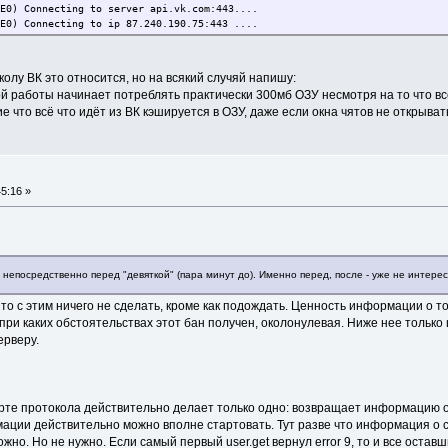
E0) Connecting to server api.vk.com:443....
E0) Connecting to ip 87.240.190.75:443 ....
onnected to api.vk.com:443
i.vk.com) Starting SSL/TLS negotiation
i.vk.com) SSL/TLS negotiation successful
околу ВК это относится, но на всякий случяй напишу:
o::GrabCookies: remixir=DELETED; expires=Thu, 01 Jan 1970 00:00:01 GMT; pa
 работы начинает потреблять практически 300мб ОЗУ несмотря на то что все 
o::SaveCookies: httoken=*
что всё что идёт из ВК кэшируется в ОЗУ, даже если окна чятов не открыват
o::OnReceiveMyInfo 200
o::CheckJsonResponse
o::CheckJsonResult
o::CheckJsonResult 9
o::CheckJsonResult SendError
o::ConnectionFailed ShutdownSession
5:16 »
o::ShutdownSession
o::OnLoggedOut
o::SetAllContactStatuses (40071)
o::CloseAPIConnection 0
E0:580) Connection closed internal
непосредственно перед "девяткой" (пара минут до). Именно перед, после - уже не интерес
E0:4294967295) Connection closed
o::WorkerThread: leaving m_bTerminated = 1
 то с этим ничего не сделать, кроме как подождать. Ценность информации о том
 при каких обстоятельствах этот бан получен, околонулевая. Ниже нее тольк
ерверу.
тарте протокола действительно делает только одно: возвращает информацию о
мации действительно можно вполне стартовать. Тут разве что информация о
но. Но не нужно. Если самый первый user.get вернул error 9, то и все оставши