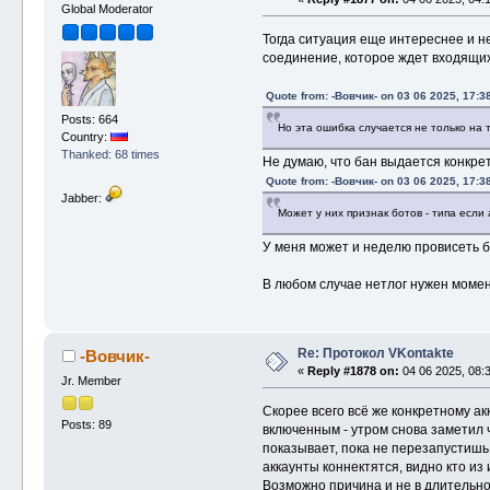
Global Moderator
Тогда ситуация еще интереснее и не
соединение, которое ждет входящих 
Quote from: -Вовчик- on 03 06 2025, 17:3
Posts: 664
Но эта ошибка случается не только на 
Country:
Thanked: 68 times
Не думаю, что бан выдается конкрет
Quote from: -Вовчик- on 03 06 2025, 17:3
Jabber:
Может у них признак ботов - типа если а
У меня может и неделю провисеть бе
В любом случае нетлог нужен момент
Re: Протокол VKontakte
-Вовчик-
«
Reply #1878 on:
04 06 2025, 08:3
Jr. Member
Скорее всего всё же конкретному ак
Posts: 89
включенным - утром снова заметил ч
показывает, пока не перезапустишь 
аккаунты коннектятся, видно кто из 
Возможно причина и не в длительно