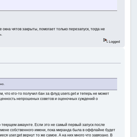
th=/; domain=.vk.com; secure; HttpOnly
окна чятов закрыты, помогает только перезапуск, тогда не
ь.
Logged
но.
, что кто-то получил бан за флуд users.get и теперь не может
о ценность непрошеных советов и оценочных суждений о
 текущем аккаунте. Если это не самый первый запуск после
 смене собственного имени, пока миранда была в оффлайне будет
еся user.get вернут то же самое. А на них много что завязано. В