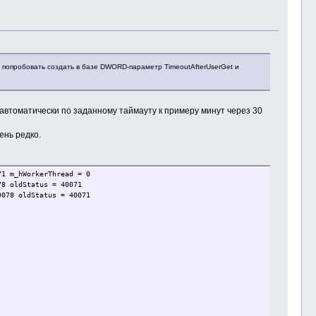
о попробовать создать в базе DWORD-параметр TimeoutAfterUserGet и
автоматически по заданному таймауту к примеру минут через 30
ень редко.
71 m_hWorkerThread = 0
78 oldStatus = 40071
0078 oldStatus = 40071