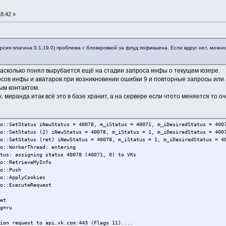
8:42 »
рсия плагина 0.1.19.0) проблема с блокировкой за флуд пофикшена. Если вдруг нет, можн
, насколько понял вырубается ещё на стадии запроса инфы о текущем юзере.
сов инфы и аватаров при возникновении ошибки 9 и повторные запросы или 
ым контактом.
. миранда итак всё это в базе хранит, а на сервере если чтото меняется то оч
o::SetStatus iNewStatus = 40078, m_iStatus = 40071, m_iDesiredStatus = 400
o::SetStatus (2) iNewStatus = 40078, m_iStatus = 1, m_iDesiredStatus = 400
o::SetStatus (ret) iNewStatus = 40078, m_iStatus = 1, m_iDesiredStatus = 4
o::WorkerThread: entering
tus: assigning status 40078 (40071, 0) to VKs
o::RetrieveMyInfo
o::Push
o::ApplyCookies
o::ExecuteRequest
et
g=ru
ion request to api.vk.com:443 (Flags 11)....