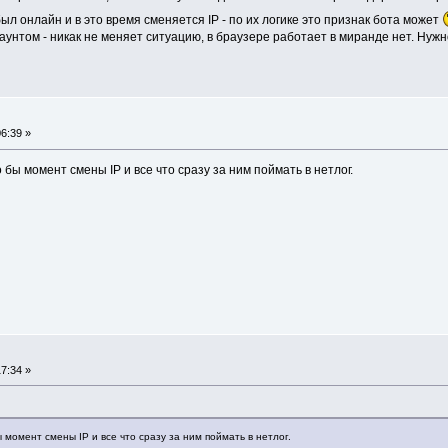
был онлайн и в это время сменяется IP - по их логике это признак бота может
аунтом - никак не меняет ситуацию, в браузере работает в миранде нет. Нужно
6:39 »
 бы момент смены IP и все что сразу за ним поймать в нетлог.
7:34 »
 момент смены IP и все что сразу за ним поймать в нетлог.