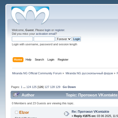
Welcome,
Guest
. Please
login
or
register
.
Did you miss your
activation email
?
Login with username, password and session length
Home
Help
Search
Login
Register
Miranda NG Official Community Forum
»
Miranda NG русскоязычный форум
»
Pages:
1
...
124
125
[
126
]
127
128
129
Go Down
Author
Topic: Протокол VKontakte 
0 Members and 23 Guests are viewing this topic.
Re: Протокол VKontakte
Elzor
«
Reply #1875 on:
03 06 2025, 11:5