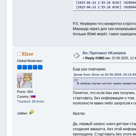
[2025-06-23 2:55:20 0C0C] (02ED0A
[2025-06-23 2:55:20 0C0C] (02ED0A
[2025-06-23 2:55:20 0C0C] (580) C
[2025-06-23 2:55:20 0C0C] (580 ap
[2025-06-23 2:55:20 0C0C] (580 ap
P.S. Неуверен что конкретно к прот
[2025-06-23 2:55:20 0C0C] CVkProt
Миранда через дня три непрерывной
[2025-06-23 2:55:20 0C0C] CVkProt
больше 80мб жерёт, такое ощющение 
[2025-06-23 2:55:20 0C0C] CVkProt
[2025-06-23 2:55:20 0C0C] CVkProt
[2025-06-23 2:55:20 0C0C] CVkProt
[2025-06-23 2:55:20 0C0C] CVkProt
[2025-06-23 2:55:20 0C0C] CVkProt
Re: Протокол VKontakte
Elzor
[2025-06-23 2:55:20 0C0C] CVkProt
«
Reply #1883 on:
23 06 2025, 12:4
Global Moderator
[2025-06-23 2:55:20 0C0C] CVkProt
[2025-06-23 2:55:20 0C0C] CVkProt
Еще раз повторяю:
[2025-06-23 2:55:20 0C0C] CVkProt
Quote from: Elzor on 04 06 2025, 04:13:40
[2025-06-23 2:55:20 0C0C] CVkProt
[2025-06-23 2:55:20 0C0C] (02ED0A
В любом случае нетлог нужен момента 
[2025-06-23 2:55:20 0C0C] (02ED0A
[2025-06-23 2:55:20 0C0C] CVkProt
Posts: 664
Понятно, что если бан уже получен,
Country:
стартовать, без информации о том,
Thanked: 68 times
полезности каких-либо запросов к с
Jabber:
Кратко:
Да, первый запрос users.get при с
создания аккаунта, без этой инфор
пропущена. Стартовать без этого мож