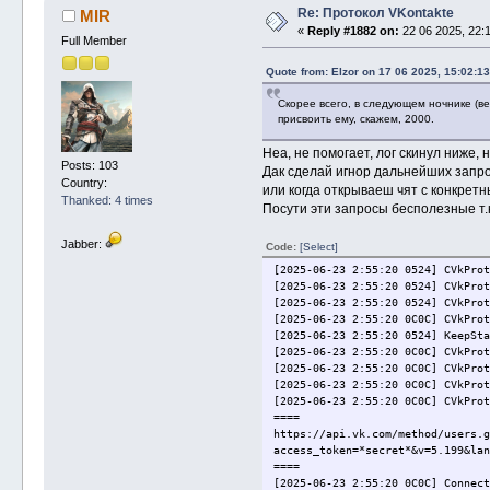
Re: Протокол VKontakte
MIR
«
Reply #1882 on:
22 06 2025, 22:1
Full Member
Quote from: Elzor on 17 06 2025, 15:02:13
Скорее всего, в следующем ночнике (ве
присвоить ему, скажем, 2000.
Неа, не помогает, лог скинул ниже
Posts: 103
Дак сделай игнор дальнейших запро
Country:
или когда открываеш чят с конкретн
Thanked: 4 times
Посути эти запросы бесполезные т.к
Jabber:
Code:
[Select]
[2025-06-23 2:55:20 0524] CVkProt
[2025-06-23 2:55:20 0524] CVkProt
[2025-06-23 2:55:20 0524] CVkProt
[2025-06-23 2:55:20 0C0C] CVkProt
[2025-06-23 2:55:20 0524] KeepSta
[2025-06-23 2:55:20 0C0C] CVkProt
[2025-06-23 2:55:20 0C0C] CVkProt
[2025-06-23 2:55:20 0C0C] CVkProt
[2025-06-23 2:55:20 0C0C] CVkProt
====
https://api.vk.com/method/users.g
access_token=*secret*&v=5.199&lan
====
[2025-06-23 2:55:20 0C0C] Connect