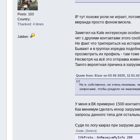
Posts: 103
IP тут похоже роли не играет, пото
Country:
миранда просто фоном висела.
Thanked: 4 times
Заметил на Kate интересную особенн
Jabber:
чят с другими контактами этого со
Не факт что триггериться на истор
Бывают и в группах изредка подобн
просмотреть их профиль - там тоже 
Несмотря на всё это отправка коме
Такчто вероятная причина в загрузк
Quote from: Elzor on 03 06 2025, 11:51:42
Но я, собственно, не очень понимаю, ч
запросами, чтобы уходило не максимум 
У меня в ВК примерно 1500 контакто
Как минимум сделать игнор загрузк
запросы данного типа для остальных
Судя по логу какраз при загрузке д
Code:
[Select]
CVkProto::OnReceiveMyInfo 200