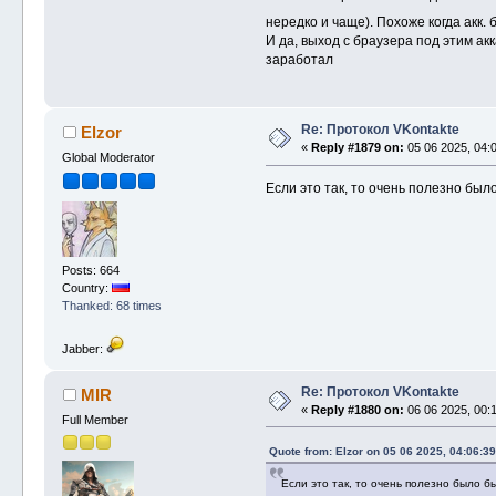
нередко и чаще). Похоже когда акк. 
И да, выход с браузера под этим акк
заработал
Re: Протокол VKontakte
Elzor
«
Reply #1879 on:
05 06 2025, 04:0
Global Moderator
Если это так, то очень полезно было
Posts: 664
Country:
Thanked: 68 times
Jabber:
Re: Протокол VKontakte
MIR
«
Reply #1880 on:
06 06 2025, 00:1
Full Member
Quote from: Elzor on 05 06 2025, 04:06:39
Если это так, то очень полезно было бы