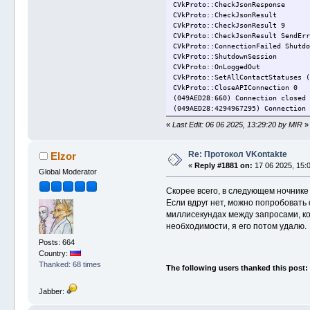
CVkProto::CheckJsonResponse
CVkProto::CheckJsonResult
CVkProto::CheckJsonResult 9
CVkProto::CheckJsonResult SendErr
CVkProto::ConnectionFailed Shutdo
CVkProto::ShutdownSession
CVkProto::OnLoggedOut
CVkProto::SetAllContactStatuses (
CVkProto::CloseAPIConnection 0
(049AED28:660) Connection closed 
(049AED28:4294967295) Connection 
«
Last Edit: 06 06 2025, 13:29:20 by MIR
»
Re: Протокол VKontakte
Elzor
«
Reply #1881 on:
17 06 2025, 15:0
Global Moderator
Скорее всего, в следующем ночнике 
Если вдруг нет, можно попробовать
миллисекундах между запросами, кот
необходимости, я его потом удалю.
Posts: 664
Country:
Thanked: 68 times
The following users thanked this post:
Jabber: