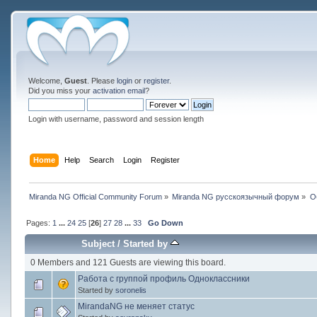
Welcome,
Guest
. Please
login
or
register
.
Did you miss your
activation email
?
Login with username, password and session length
Home
Help
Search
Login
Register
Miranda NG Official Community Forum
»
Miranda NG русскоязычный форум
»
О
Pages:
1
...
24
25
[
26
]
27
28
...
33
Go Down
Subject
/
Started by
0 Members and 121 Guests are viewing this board.
Работа с группой профиль Одноклассники
Started by
soronelis
MirandaNG не меняет статус