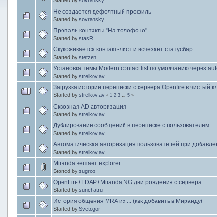
Started by
sovransky
Не создается дефолтный профиль
Started by
sovransky
Пропали контакты "На телефоне"
Started by
stasR
Скукоживается контакт-лист и исчезает статусбар
Started by
stetzen
Установка темы Modern contact list по умолчанию через aut
Started by
strelkov.av
Загрузка истории переписки с сервера Openfire в чистый к
Started by
strelkov.av
«
1
2
3
...
5
»
Сквозная AD авторизация
Started by
strelkov.av
Дублирование сообщений в переписке с пользователем
Started by
strelkov.av
Автоматическая авторизация пользователей при добавлени
Started by
strelkov.av
Miranda вешает explorer
Started by
sugrob
OpenFire+LDAP+Miranda NG дни рождения с сервера
Started by
sunchatru
История общения MRA из ... (как добавить в Миранду)
Started by
Svetogor