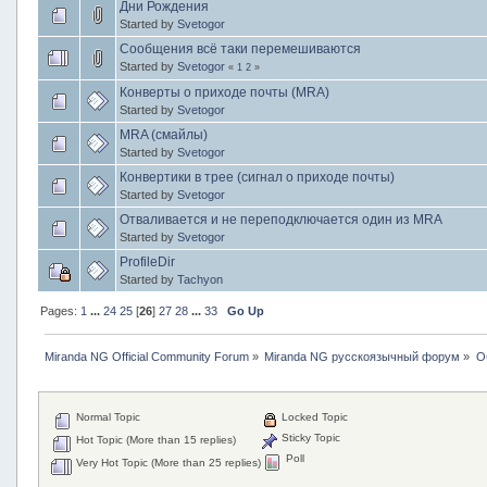
Дни Рождения
Started by
Svetogor
Сообщения всё таки перемешиваются
Started by
Svetogor
«
1
2
»
Конверты о приходе почты (MRA)
Started by
Svetogor
MRA (смайлы)
Started by
Svetogor
Конвертики в трее (сигнал о приходе почты)
Started by
Svetogor
Отваливается и не переподключается один из MRA
Started by
Svetogor
ProfileDir
Started by
Tachyon
Pages:
1
...
24
25
[
26
]
27
28
...
33
Go Up
Miranda NG Official Community Forum
»
Miranda NG русскоязычный форум
»
О
Normal Topic
Locked Topic
Sticky Topic
Hot Topic (More than 15 replies)
Poll
Very Hot Topic (More than 25 replies)