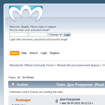
Welcome,
Guest
. Please
login
or
register
.
Did you miss your
activation email
?
Login with username, password and session length
Home
Help
Search
Login
Register
Miranda NG Official Community Forum
»
Miranda NG русскоязычный форум
»
О
Pages: [
1
]
Go Down
Author
Topic: Дни Рождения (Read 1
0 Members and 2 Guests are viewing this topic.
Дни Рождения
Svetogor
«
on:
09 04 2019, 06:12:13 »