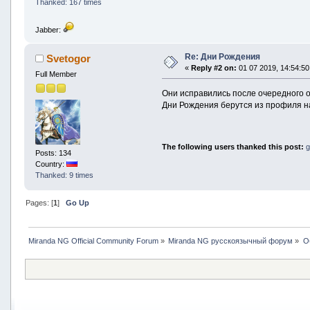
Thanked: 167 times
Jabber:
Re: Дни Рождения
Svetogor
«
Reply #2 on:
01 07 2019, 14:54:50
Full Member
Они исправились после очередного 
Дни Рождения берутся из профиля на
The following users thanked this post:
Posts: 134
Country:
Thanked: 9 times
Pages: [
1
]
Go Up
Miranda NG Official Community Forum
»
Miranda NG русскоязычный форум
»
О