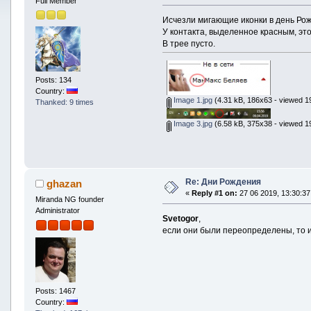
Full Member
Исчезли мигающие иконки в день Рожд
У контакта, выделенное красным, это
В трее пусто.
Posts: 134
Country:
Image 1.jpg
(4.31 kB, 186x63 - viewed 19
Thanked: 9 times
Image 3.jpg
(6.58 kB, 375x38 - viewed 19
Re: Дни Рождения
ghazan
«
Reply #1 on:
27 06 2019, 13:30:37
Miranda NG founder
Administrator
Svetogor
,
если они были переопределены, то и
Posts: 1467
Country: