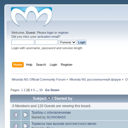
Welcome,
Guest
. Please
login
or
register
.
Did you miss your
activation email
?
Login with username, password and session length
Home
Help
Search
Login
Register
Miranda NG Official Community Forum
»
Miranda NG русскоязычный форум
»
О
Pages:
1
2
[
3
]
4
5
...
33
Go Down
Subject
/
Started by
0 Members and 120 Guests are viewing this board.
Траблы с обновлениями
Started by
SLONOBASS
Тормоза при вызове контекстного меню