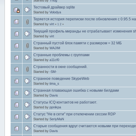
Started by
Thug
Тестовый драйвер sqlite
Started by
Volodya
Теряется история переписки после обновления с 0.95.5 на 
Started by
virt
«
1
2
»
Текущий профиль миранды не отрабатывает изменения sha
Started by
virt
Странный пустой блок памяти с размером = 32 МБ
Started by
WAJIM
Странные проблемы с группами
Started by
a11cf0
Странности в окне сообщений.
Started by
-SM-
Странное поведение SkypeWeb
Started by
tima_s
Странная плавающая ошибка с новыми билдами
Started by
Davis
Статусы ICQ контактов не работают.
Started by
ppnikpa
Статус "Не в сети" при отключении сессии RDP
Started by
SeriyMaN
Старые сообщения вдруг считаются новыми при переходе
Started by
Davis