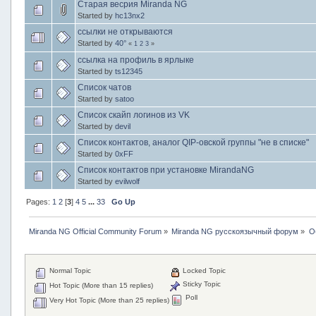
Старая весрия Miranda NG
Started by
hc13nx2
ссылки не открываются
Started by
40°
«
1
2
3
»
ссылка на профиль в ярлыке
Started by
ts12345
Список чатов
Started by
satoo
Список скайп логинов из VK
Started by
devil
Список контактов, аналог QIP-овской группы "не в списке"
Started by
0xFF
Список контактов при установке MirandaNG
Started by
evilwolf
Pages:
1
2
[
3
]
4
5
...
33
Go Up
Miranda NG Official Community Forum
»
Miranda NG русскоязычный форум
»
О
Normal Topic
Locked Topic
Sticky Topic
Hot Topic (More than 15 replies)
Poll
Very Hot Topic (More than 25 replies)