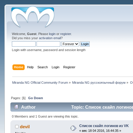
Welcome,
Guest
. Please
login
or
register
.
Did you miss your
activation email
?
Login with username, password and session length
Home
Help
Search
Login
Register
Miranda NG Official Community Forum
»
Miranda NG русскоязычный форум
»
О
Pages: [
1
]
Go Down
Author
Topic: Список скайп логинов
0 Members and 1 Guest are viewing this topic.
Список скайп логинов из VK
devil
«
on:
18 04 2016, 16:44:35 »