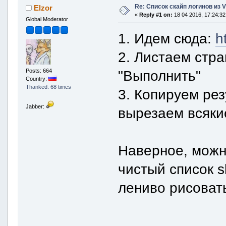
Re: Список скайп логинов из 
Elzor
«
Reply #1 on:
18 04 2016, 17:24:32
Global Moderator
1. Идем сюда:
h
2. Листаем стра
Posts: 664
"Выполнить"
Country:
Thanked: 68 times
3. Копируем рез
Jabber:
вырезаем всякие
Наверное, можн
чистый список s
лениво рисоват