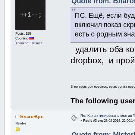
Quote from: Благо
ПС. Ещё, если буд
включил показ скр
есть с родным зна
Posts: 155
Country:
Thanked: 10 times
удалить оба кон
dropbox, и про
Si no estas con nosotros, estas contra noso
The following user
Re: Как активировать плагин
БлагоѨръ
«
Reply #3 on:
28 02 2016, 22:00:14
Newbie
Quote from: Mister