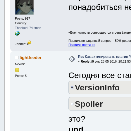
понадобиться н
Posts: 917
Country:
Thanked: 74 times
«Все глупости совершаются с серьёзны
Правильно заданный вопрос – 50% реше
Jabber:
Правила постинга
Re: Как активировать плагин
lightfeeder
«
Reply #9 on:
28 05 2016, 20:21:53
Newbie
Сегодня все ста
Posts: 5
VersionInfo
Spoiler
это?
upd