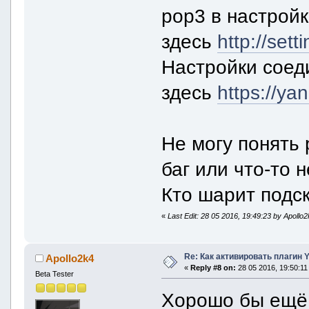
pop3 в настройк
здесь
http://set
Настройки соеди
здесь
https://ya
Не могу понять
баг или что-то н
Кто шарит подс
«
Last Edit: 28 05 2016, 19:49:23 by Apollo
Re: Как активировать плагин
Apollo2k4
«
Reply #8 on:
28 05 2016, 19:50:11
Beta Tester
Хорошо бы ещё 