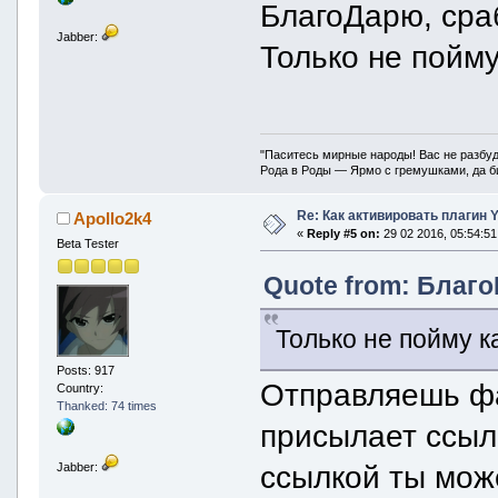
БлагоДарю, сра
Jabber:
Только не пойму
"Паситесь мирные народы! Вас не разбуд
Рода в Роды — Ярмо с гремушками, да би
Re: Как активировать плагин
Apollo2k4
«
Reply #5 on:
29 02 2016, 05:54:51
Beta Tester
Quote from: Благо
Только не пойму к
Posts: 917
Отправляешь фай
Country:
Thanked: 74 times
присылает ссылк
ссылкой ты мож
Jabber: