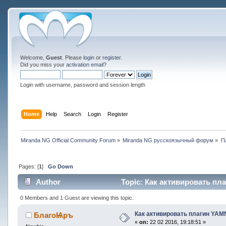
Welcome,
Guest
. Please
login
or
register
.
Did you miss your
activation email
?
Login with username, password and session length
Home
Help
Search
Login
Register
Miranda NG Official Community Forum
»
Miranda NG русскоязычный форум
»
П
Pages: [
1
]
Go Down
Author
Topic: Как активировать пл
0 Members and 1 Guest are viewing this topic.
Как активировать плагин YAM
БлагоѨръ
«
on:
22 02 2016, 19:18:51 »