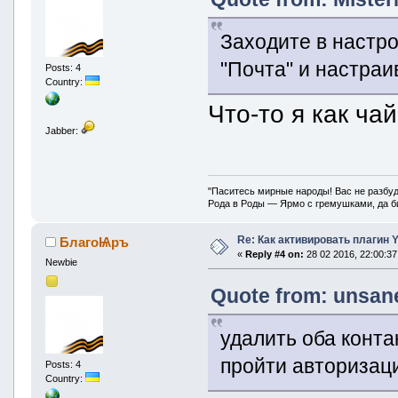
Заходите в настро
"Почта" и настра
Posts: 4
Country:
Что-то я как ча
Jabber:
"Паситесь мирные народы! Вас не разбуд
Рода в Роды — Ярмо с гремушками, да би
Re: Как активировать плагин
БлагоѨръ
«
Reply #4 on:
28 02 2016, 22:00:37
Newbie
Quote from: unsane
удалить оба контак
пройти авторизац
Posts: 4
Country: