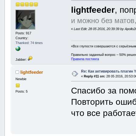
lightfeeder
, поп
и можно без матов
«
Last Edit: 28 05 2016, 20:39:39 by Apollo
Posts: 917
Country:
Thanked: 74 times
«Все глупости совершаются с серьёзны
Правильно заданный вопрос – 50% реше
Правила постинга
Jabber:
Re: Как активировать плагин
lightfeeder
«
Reply #11 on:
28 05 2016, 20:53:0
Newbie
Спасибо за пом
Posts: 5
Повторить ошибк
что все работа