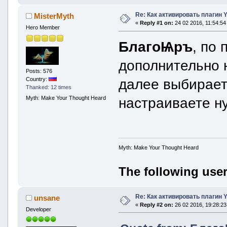
Re: Как активировать плагин
MisterMyth
«
Reply #1 on:
24 02 2016, 11:54:54
Hero Member
БлагоѨръ
, по
дополнительно н
Posts: 576
Country:
далее выбираете
Thanked: 12 times
Myth: Make Your Thought Heard
настраиваете н
Myth: Make Your Thought Heard
The following user
Re: Как активировать плагин
unsane
«
Reply #2 on:
26 02 2016, 19:28:23
Developer