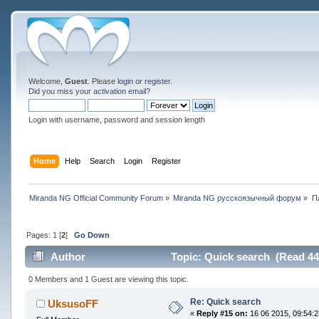
Welcome,
Guest
. Please
login
or
register
.
Did you miss your
activation email
?
Login with username, password and session length
Home
Help
Search
Login
Register
Miranda NG Official Community Forum
»
Miranda NG русскоязычный форум
»
П
Pages:
1
[
2
]
Go Down
Author
Topic: Quick search (Read 44
0 Members and 1 Guest are viewing this topic.
Re: Quick search
UksusoFF
«
Reply #15 on:
16 06 2015, 09:54:2