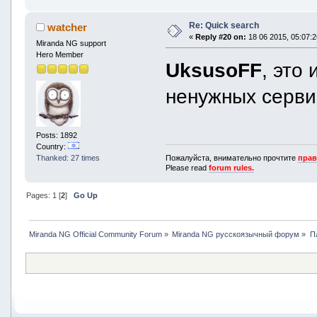
Re: Quick search
watcher
«
Reply #20 on:
18 06 2015, 05:07:2
Miranda NG support
Hero Member
UksusoFF
, это
ненужных серви
Posts: 1892
Country:
Пожалуйста, внимательно прочтите
прав
Thanked: 27 times
Please read
forum rules.
Pages:
1
[
2
]
Go Up
Miranda NG Official Community Forum
»
Miranda NG русскоязычный форум
»
П