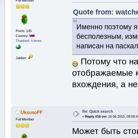
Full Member
Quote from: watche
Именно поэтому я 
Posts: 145
бесполезным, изме
Country:
Thanked: 4 times
написан на паскал
Jabber:
Потому что на
отображаемые к
вхождения, а не
Re: Quick search
UksusoFF
«
Reply #16 on:
16 06 2015, 09:55:4
Full Member
Может быть стои