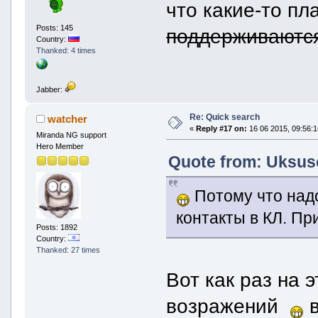
что какие-то пл
Posts: 145
поддерживаютс
Country:
Thanked: 4 times
Jabber:
Re: Quick search
watcher
«
Reply #17 on:
16 06 2015, 09:56:1
Miranda NG support
Hero Member
Quote from: Uksuso
Потому что надо
контакты в КЛ. Пр
Posts: 1892
Country:
Thanked: 27 times
Вот как раз на 
возражений
в