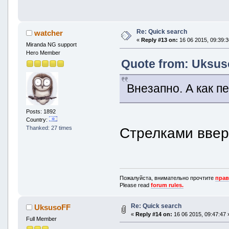
Re: Quick search
watcher
«
Reply #13 on:
16 06 2015, 09:39:3
Miranda NG support
Hero Member
Quote from: Uksuso
Внезапно. А как 
Posts: 1892
Country:
Thanked: 27 times
Стрелками ввер
Пожалуйста, внимательно прочтите
прав
Please read
forum rules.
Re: Quick search
UksusoFF
«
Reply #14 on:
16 06 2015, 09:47:47 
Full Member