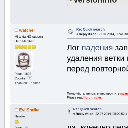
Re: Quick search
watcher
«
Reply #3 on:
21 07 2014, 05:41:30
Miranda NG support
Hero Member
Лог
падения
зап
удаления ветки
перед повторно
Posts: 1892
Country:
Thanked: 27 times
Пожалуйста, внимательно прочтите
прав
Please read
forum rules.
Re: Quick search
EvilShrike
«
Reply #4 on:
22 07 2014, 05:00:52 »
Newbie
да, конечно пер
Posts: 13