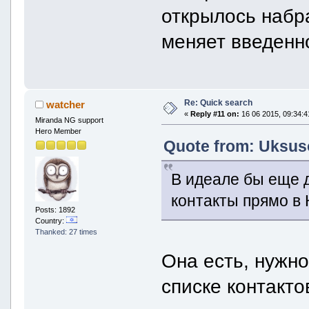
открылось набра
меняет введенно
Re: Quick search
watcher
«
Reply #11 on:
16 06 2015, 09:34:4
Miranda NG support
Hero Member
Quote from: Uksuso
В идеале бы еще 
контакты прямо в 
Posts: 1892
Country:
Thanked: 27 times
Она есть, нужн
списке контакто