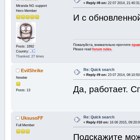
«
Reply #8 on:
22 07 2014, 21:40:31
Miranda NG support
Hero Member
И с обновленно
Пожалуйста, внимательно прочтите
прав
Posts: 1892
Please read
forum rules.
Country:
Thanked: 27 times
Re: Quick search
EvilShrike
«
Reply #9 on:
23 07 2014, 08:10:50
Newbie
Да, работает. С
Posts: 13
Re: Quick search
UksusoFF
«
Reply #10 on:
16 06 2015, 09:20:0
Full Member
Подскажите мож