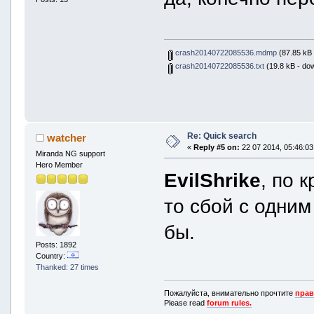
crash20140722085536.mdmp
(87.85 kB 
crash20140722085536.txt
(19.8 kB - do
Re: Quick search
watcher
«
Reply #5 on:
22 07 2014, 05:46:03
Miranda NG support
Hero Member
EvilShrike
, по 
то сбой с одним
бы.
Posts: 1892
Country:
Thanked: 27 times
Пожалуйста, внимательно прочтите
прав
Please read
forum rules.