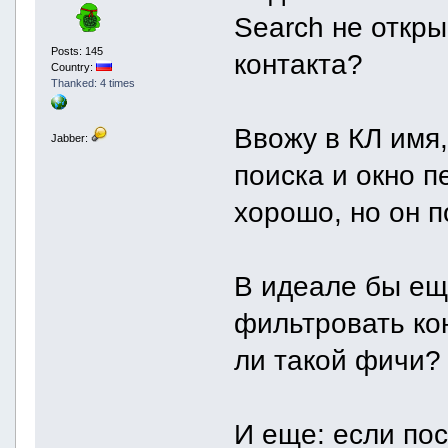
Search не откр
Posts: 145
контакта?
Country:
Thanked: 4 times
Ввожу в КЛ имя,
Jabber:
поиска и окно п
хорошо, но он п
В идеале бы ещ
фильтровать ко
ли такой фичи?
И еще: если пос