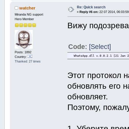
Re: Quick search
watcher
«
Reply #6 on:
22 07 2014, 06:03:59
Miranda NG support
Hero Member
Вижу подозрева
Code:
[Select]
Posts: 1892
WhatsApp.dll v.0.0.2.1 [21 Jan 2
Country:
Thanked: 27 times
Этот протокол н
обновлять его н
обновляет.
Поэтому, пожал
1. Уберите врем