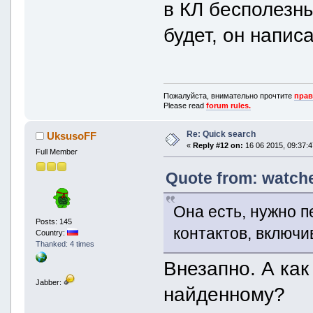
в КЛ бесполезны
будет, он напис
Пожалуйста, внимательно прочтите
прав
Please read
forum rules.
Re: Quick search
UksusoFF
«
Reply #12 on:
16 06 2015, 09:37:4
Full Member
Quote from: watche
Она есть, нужно п
Posts: 145
контактов, включи
Country:
Thanked: 4 times
Внезапно. А ка
Jabber:
найденному?