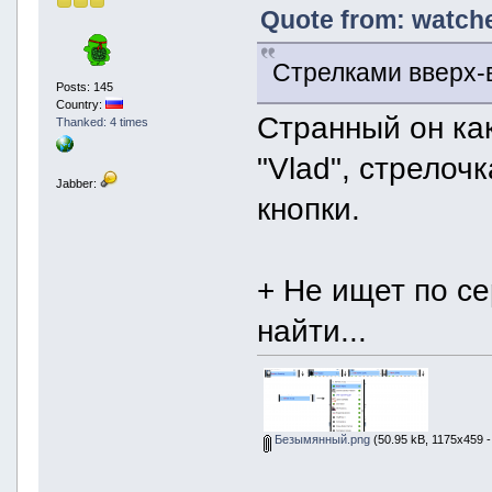
Quote from: watche
Стрелками вверх-
Posts: 145
Country:
Странный он ка
Thanked: 4 times
"Vlad", стрелоч
Jabber:
кнопки.
+ Не ищет по с
найти...
Безымянный.png
(50.95 kB, 1175x459 -