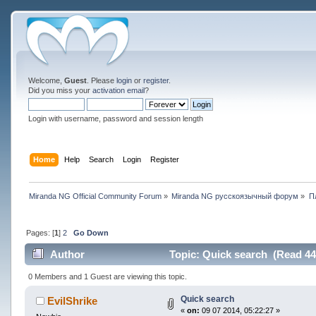
Welcome,
Guest
. Please
login
or
register
.
Did you miss your
activation email
?
Login with username, password and session length
Home
Help
Search
Login
Register
Miranda NG Official Community Forum
»
Miranda NG русскоязычный форум
»
П
Pages: [
1
]
2
Go Down
Author
Topic: Quick search (Read 44
0 Members and 1 Guest are viewing this topic.
Quick search
EvilShrike
«
on:
09 07 2014, 05:22:27 »