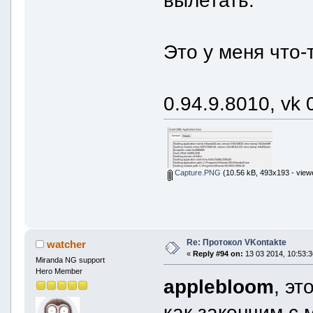
Это у меня что-т
0.94.9.8010, vk 
Capture.PNG
(10.56 kB, 493x193 - view
Re: Протокол VKontakte
watcher
«
Reply #94 on:
13 03 2014, 10:53:3
Miranda NG support
Hero Member
applebloom
, эт
как закончим с 