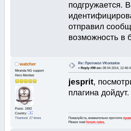
подгружается. В
идентифицирова
отправил сообщ
возможность в 
Re: Протокол VKontakte
watcher
«
Reply #99 on:
08 04 2014, 12:46:4
Miranda NG support
Hero Member
jesprit
, посмотр
плагина дойдут.
Posts: 1892
Country:
Пожалуйста, внимательно прочтите
прав
Thanked: 27 times
Please read
forum rules.