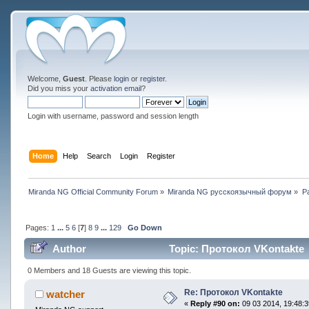
Welcome,
Guest
. Please
login
or
register
.
Did you miss your
activation email
?
Login with username, password and session length
Home
Help
Search
Login
Register
Miranda NG Official Community Forum
»
Miranda NG русскоязычный форум
»
Р
Pages:
1
...
5
6
[
7
]
8
9
...
129
Go Down
Author
Topic: Протокол VKontakte 
0 Members and 18 Guests are viewing this topic.
Re: Протокол VKontakte
watcher
«
Reply #90 on:
09 03 2014, 19:48:3