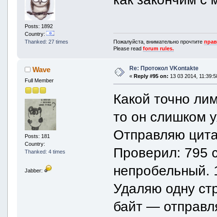
Posts: 1892
Country:
Пожалуйста, внимательно прочтите
прав
Thanked: 27 times
Please read
forum rules.
Re: Протокол VKontakte
Wave
«
Reply #95 on:
13 03 2014, 11:39:5
Full Member
Какой точно ли
то он слишком у
Отправляю цита
Posts: 181
Country:
Проверил: 795 с
Thanked: 4 times
непробельный. 1
Jabber:
Удаляю одну стр
байт — отправля