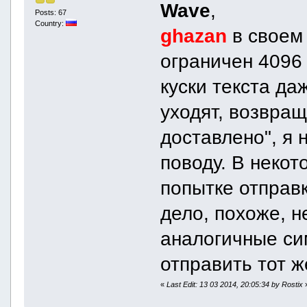
Wave
,
Posts: 67
Country:
ghazan
в свое
ограничен 4096
куски текста да
уходят, возвра
доставлено", я 
поводу. В некот
попытке отправ
дело, похоже, н
аналогичные си
отправить тот ж
«
Last Edit: 13 03 2014, 20:05:34 by Rostix