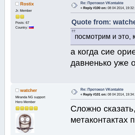
Re: Протокол VKontakte
Rostix
«
Reply #100 on:
08 04 2014, 19:32:
Jr. Member
Quote from: watche
Posts: 67
Country:
посмотрим и это, 
а когда сие ор
давненько уже 
Re: Протокол VKontakte
watcher
«
Reply #101 on:
08 04 2014, 19:34:
Miranda NG support
Hero Member
Сложно сказать
метаконтактах п