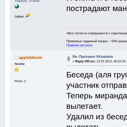
Thanked: 74 times
пострадают ман
Jabber:
«Все глупости совершаются с серьёзны
Правильно заданный вопрос – 50% реше
Правила постинга
Re: Протокол VKontakte
applebloom
«
Reply #93 on:
13 03 2014, 09:22:20 
Newbie
Беседа (аля гру
Posts: 3
участник отправ
Теперь миранда 
вылетает.
Удалил из бесе
вылетать.