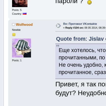
пароли ?
Posts: 5
Country:
Re: Протокол VKontakte
Wolfwood
«
Reply #104 on:
06 05 2014, 08:39:
Newbie
Quote from: Jislav 
Еще хотелось, чт
прочитанными, по
Posts: 1
Не очень удобно, 
прочитанное, сраз
Привет, я так п
будут? Неудобн