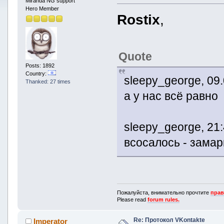
Miranda NG support
Hero Member
Rostix
,
Quote
Posts: 1892
Country:
sleepy_george, 09.
Thanked: 27 times
а у нас всё равно
sleepy_george, 21:
всосалось - зама
Пожалуйста, внимательно прочтите
прав
Please read
forum rules.
Re: Протокол VKontakte
Imperator