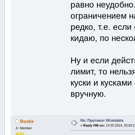
равно неудобно.
ограничением н
редко, т.е. есл
кидаю, по неско
Ну и если дейс
лимит, то нельз
куски и кусками
вручную.
Re: Протокол VKontakte
Rostix
«
Reply #96 on:
13 03 2014, 20:03:2
Jr. Member