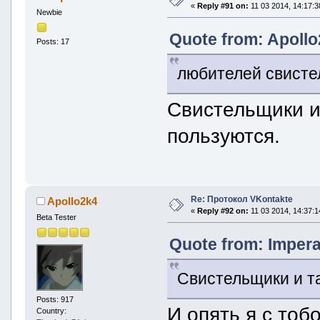
«
Reply #91 on:
11 03 2014, 14:17:3
Newbie
Quote from: Apollo
Posts: 17
любителей свисте
Свистельщики и
пользуются.
Re: Протокол VKontakte
Apollo2k4
«
Reply #92 on:
11 03 2014, 14:37:1
Beta Tester
Quote from: Impera
Свистельщики и т
Posts: 917
И опять я с тобо
Country: