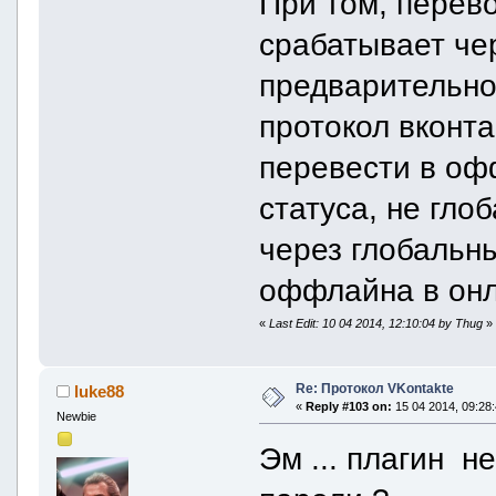
При том, перев
срабатывает чер
предварительно
протокол вконт
перевести в оф
статуса, не гло
через глобальны
оффлайна в онл
«
Last Edit: 10 04 2014, 12:10:04 by Thug
»
Re: Протокол VKontakte
luke88
«
Reply #103 on:
15 04 2014, 09:28:
Newbie
Эм ... плагин н