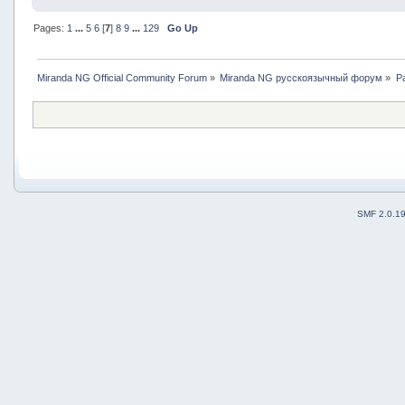
Pages:
1
...
5
6
[
7
]
8
9
...
129
Go Up
Miranda NG Official Community Forum
»
Miranda NG русскоязычный форум
»
Р
SMF 2.0.1