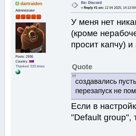
Re: Discord
dartraiden
«
Reply #1 on:
12 04 2025, 14:13:59
Administrator
У меня нет ник
(кроме нерабоче
просит капчу) и
Posts: 2936
Country:
Quote
Thanked: 533 times
создавались пусты
перезапуск не по
Если в настрой
"Default group",