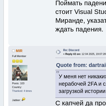
Поймать падени
стоит Visual Stu
Миранде, указа
ждать падения.
Re: Discord
MIR
«
Reply #2 on:
12 04 2025, 19:07:28
Full Member
Quote from: dartra
У меня нет никак
нерабочей 2FA и с
Posts: 103
Country:
загрузкой истории
Thanked: 4 times
Jabber:
С капчей да пр