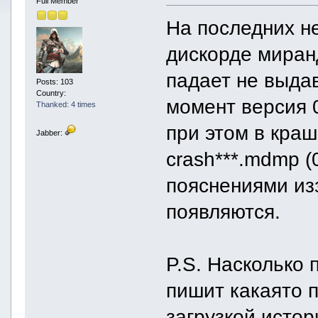
Full Member
На последних н
дискорде миран
падает не выда
Posts: 103
Country:
момент версия 0
Thanked: 4 times
при этом в кра
Jabber:
crash***.mdmp (
пояснениями из
появляются.
P.S. Насколько 
пишит какаято 
загрузкой истор