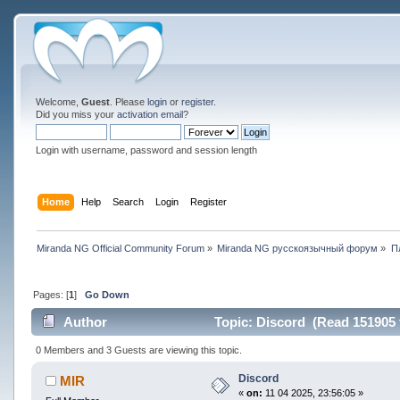
Welcome,
Guest
. Please
login
or
register
.
Did you miss your
activation email
?
Login with username, password and session length
Home
Help
Search
Login
Register
Miranda NG Official Community Forum
»
Miranda NG русскоязычный форум
»
П
Pages: [
1
]
Go Down
Author
Topic: Discord (Read 151905 
0 Members and 3 Guests are viewing this topic.
Discord
MIR
«
on:
11 04 2025, 23:56:05 »