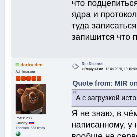
что подцепиться
ядра и протокол
туда записатьс
запишится что 
Re: Discord
dartraiden
«
Reply #3 on:
12 04 2025, 19:10:40
Administrator
Quote from: MIR on
А с загрузкой ист
Я не знаю, в чё
Posts: 2936
написанному, у 
Country:
Thanked: 533 times
вообще на серве