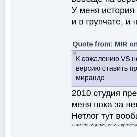
У меня история 
и в групчате, и
Quote from: MIR on
К сожалению VS не
версию ставить пр
миранде
2010 студия пре
меня пока за не
Нетлог тут вооб
«
Last Edit: 12 04 2025, 19:12:50 by dartrai