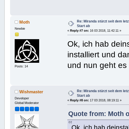
Re: Miranda stürzt seit dem let
Moth
Start ab
Newbie
«
Reply #7 on:
16 03 2018, 11:42:11 »
Ok, ich hab deins
installiert und 
und nun geht es 
Posts: 14
Re: Miranda stürzt seit dem let
Wishmaster
Start ab
Developer
«
Reply #8 on:
17 03 2018, 08:19:11 »
Global Moderator
Quote from: Moth o
Ok, ich hab deinstal