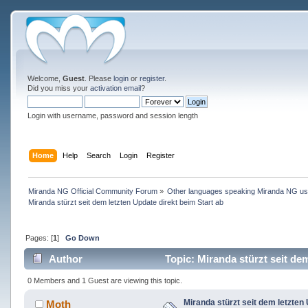
Welcome,
Guest
. Please
login
or
register
.
Did you miss your
activation email
?
Login with username, password and session length
Home
Help
Search
Login
Register
Miranda NG Official Community Forum
»
Other languages speaking Miranda NG u
Miranda stürzt seit dem letzten Update direkt beim Start ab
Pages: [
1
]
Go Down
Author
Topic: Miranda stürzt seit de
0 Members and 1 Guest are viewing this topic.
Miranda stürzt seit dem letzten 
Moth