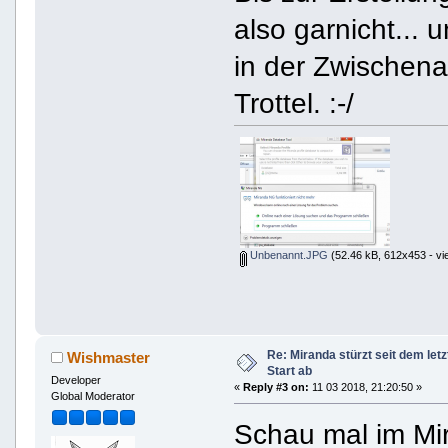
also garnicht... 
in der Zwischena
Trottel. :-/
Unbenannt.JPG
(52.46 kB, 612x453 - vi
Re: Miranda stürzt seit dem let
Wishmaster
Start ab
Developer
«
Reply #3 on:
11 03 2018, 21:20:50 »
Global Moderator
Schau mal im Mir