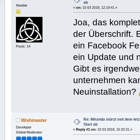
ab
Newbie
«
on:
10 03 2018, 12:19:41 »
Joa, das komplet
der Überschrift. 
ein Facebook Fen
Posts: 14
ein Update und n
Gibt es irgendwe
unternehmen kann
Neuinstallation?
Re: Miranda stürzt seit dem let
Wishmaster
Start ab
Developer
«
Reply #1 on:
10 03 2018, 15:20:31 »
Global Moderator