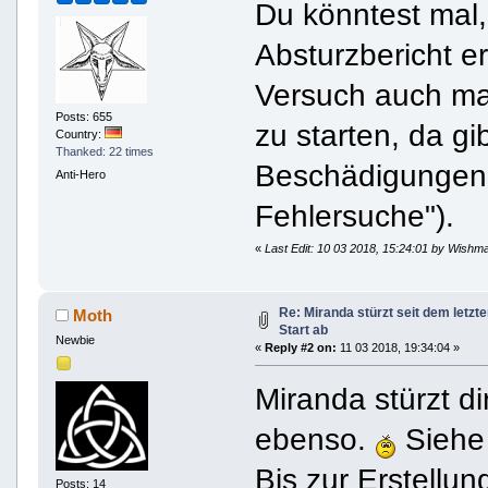
Du könntest mal
Absturzbericht er
Versuch auch ma
Posts: 655
zu starten, da g
Country:
Thanked: 22 times
Beschädigungen 
Anti-Hero
Fehlersuche").
«
Last Edit: 10 03 2018, 15:24:01 by Wishm
Re: Miranda stürzt seit dem letzt
Moth
Start ab
Newbie
«
Reply #2 on:
11 03 2018, 19:34:04 »
Miranda stürzt d
ebenso.
Siehe
Bis zur Erstellu
Posts: 14