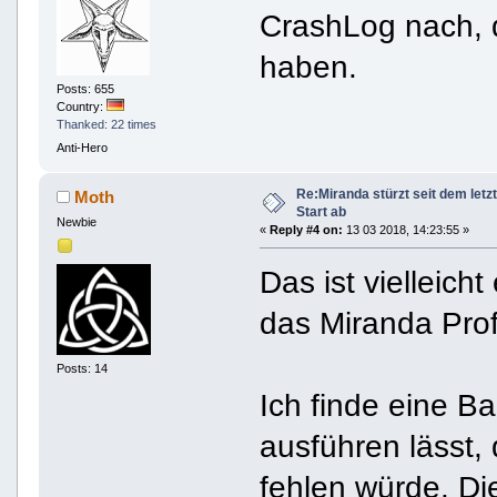
CrashLog nach, 
haben.
Posts: 655
Country:
Thanked: 22 times
Anti-Hero
Re:Miranda stürzt seit dem letz
Moth
Start ab
Newbie
«
Reply #4 on:
13 03 2018, 14:23:55 »
Das ist vielleic
das Miranda Prof
Posts: 14
Ich finde eine Ba
ausführen lässt, 
fehlen würde. Di