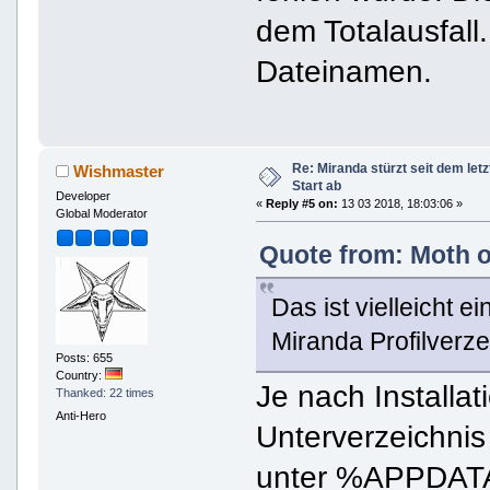
dem Totalausfall.
Dateinamen.
Re: Miranda stürzt seit dem let
Wishmaster
Start ab
Developer
«
Reply #5 on:
13 03 2018, 18:03:06 »
Global Moderator
Quote from: Moth o
Das ist vielleicht 
Miranda Profilverze
Posts: 655
Country:
Je nach Installa
Thanked: 22 times
Anti-Hero
Unterverzeichni
unter %APPDATA%