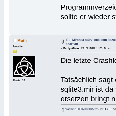
Programmverzeich
sollte er wieder s
Re: Miranda stürzt seit dem letzt
Moth
Start ab
Newbie
«
Reply #6 on:
13 03 2018, 18:29:08 »
Die letzte Crash
Tatsächlich sagt
Posts: 14
sqlite3.mir ist d
ersetzen bringt ni
crash20180307083045.txt
(19.11 kB - d