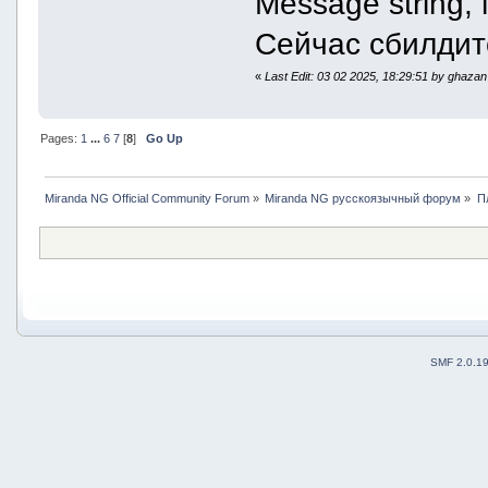
Message string,
Сейчас сбилдит
«
Last Edit: 03 02 2025, 18:29:51 by ghazan
Pages:
1
...
6
7
[
8
]
Go Up
Miranda NG Official Community Forum
»
Miranda NG русскоязычный форум
»
П
SMF 2.0.1