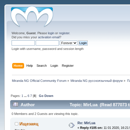
Welcome,
Guest
. Please
login
or
register
.
Did you miss your
activation email
?
Login with username, password and session length
Home
Help
Search
Login
Register
Miranda NG Official Community Forum
»
Miranda NG русскоязычный форум
»
П
Pages:
1
...
6
7
[
8
]
Go Down
Author
Topic: MirLua (Read 877073 t
0 Members and 2 Guests are viewing this topic.
Re: MirLua
Ищезаяц
«
Reply #105 on:
11 01 2020, 16:21: