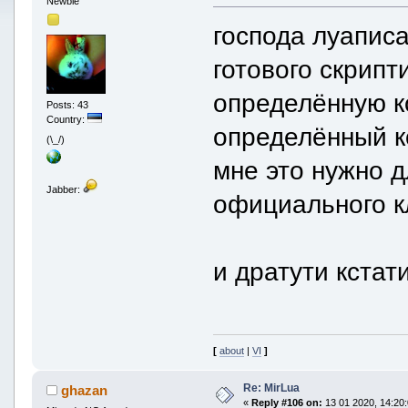
Newbie
господа луаписа
готового скрипт
определённую к
Posts: 43
Country:
определённый ко
(\_/)
мне это нужно д
Jabber:
официального к
и дратути кстат
[
about
|
VI
]
Re: MirLua
ghazan
«
Reply #106 on:
13 01 2020, 14:20: