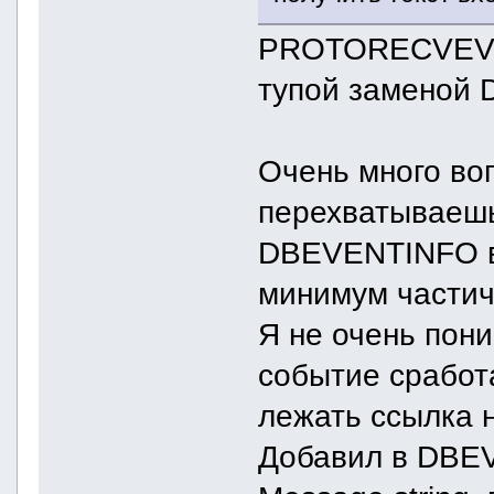
PROTORECVEVEN
тупой заменой
Очень много во
перехватываешь 
DBEVENTINFO вн
минимум частич
Я не очень пони
событие сработ
лежать ссылка
Добавил в DBEV