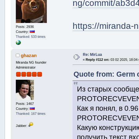
ng/commit/ab3
https://miranda-n
Posts: 2936
Country:
Thanked: 533 times
Re: MirLua
ghazan
«
Reply #112 on:
03 02 2025, 18:04:
Miranda NG founder
Administrator
Quote from: Germ o
Из старых сообщен
PROTORECVEVEN
Posts: 1467
Как я понял, в 0
Country:
Thanked: 167 times
PROTORECVEVENT wi
Какую конструкци
Jabber:
получить текст в