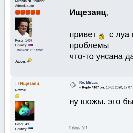
Miranda NG founder
Administrator
Ищезаяц
,
привет
с луа 
Posts: 1467
проблемы
Country:
Thanked: 167 times
что-то унсана д
Jabber:
Re: MirLua
Ищезаяц
«
Reply #107 on:
16 01 2020, 17:07:
Newbie
ну шожы. это б
Posts: 43
[
about
|
VI
]
Country: