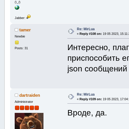
(\_/)
Jabber:
Re: MirLua
tamer
«
Reply #108 on:
19 05 2023, 15:11:
Newbie
Интересно, пла
Posts: 31
приспособить е
json сообщений 
Re: MirLua
dartraiden
«
Reply #109 on:
19 05 2023, 17:04:
Administrator
Вроде, да.