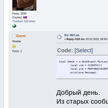
Posts: 2936
Country:
Thanked: 533 times
Re: MirLua
Germ
«
Reply #110 on:
03 02 2025, 08:58:
Newbie
Code:
[Select]
Posts: 1
...
local hHook = m.HookEvent('MirLua
local ccd = CCSDATA(l)
local pre = PROTORECVEVEN
print(pre.Message)
...
Добрый день.
Из старых сообщ