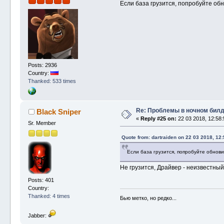
Если база грузится, попробуйте об
Posts: 2936
Country:
Thanked: 533 times
Re: Проблемы в ночном бил
Black Sniper
«
Reply #25 on:
22 03 2018, 12:58:
Sr. Member
Quote from: dartraiden on 22 03 2018, 12:
Если база грузится, попробуйте обнов
Не грузится, Драйвер - неизвестны
Posts: 401
Country:
Thanked: 4 times
Бью метко, но редко...
Jabber: