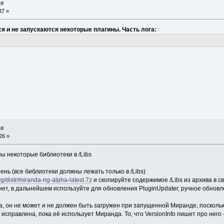
де
37 »
я и не запускаются некоторые плагины. Часть лога:
де
26 »
ы некоторые библиотеки в /Libs
рень (все библиотеки должны лежать только в /Libs)
g/distr/miranda-ng-alpha-latest.7z
и скопируйте содержимое /Libs из архива в с
ет, в дальнейшем используйте для обновления PluginUpdater, ручное обнов
ка, он не может и не должен быть загружен при запущенной Миранде, посколь
исправлена, пока её использует Миранда. То, что VersionInfo пишет про него 