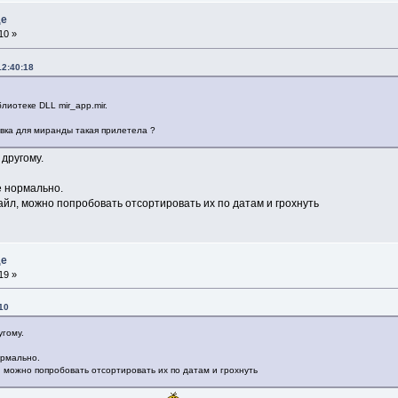
де
10 »
12:40:18
лиотеке DLL mir_app.mir.
вка для миранды такая прилетела ?
другому.
ё нормально.
айл, можно попробовать отсортировать их по датам и грохнуть
де
19 »
10
угому.
ормально.
, можно попробовать отсортировать их по датам и грохнуть