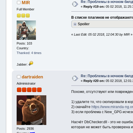
Re: Проблемы в ночном бил
MIR
«
Reply #19 on:
05 02 2018, 11:25:
Full Member
В списке плагинов не отображаютс
Spoiler
«
Last Edit: 05 02 2018, 12:04:30 by MIR
»
Posts: 103
Country:
Thanked: 4 times
Jabber:
Re: Проблемы в ночном бил
dartraiden
«
Reply #20 on:
05 02 2018, 12:01:
Administrator
Похоже, отсутствуют или поврежден
1) удалите то, что скопировали в ко
2) скачайте
https://www.miranda-ng.or
3) если проблема с New_GPG исчезн
Насчёт DbChecker.dll - это не ошиб
которая не может быть проверена и 
Posts: 2936