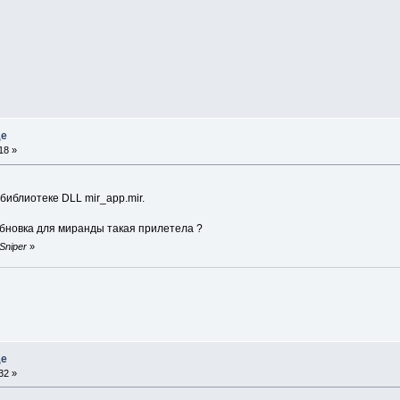
де
18 »
библиотеке DLL mir_app.mir.
бновка для миранды такая прилетела ?
 Sniper
»
де
32 »