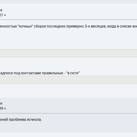
де
27 »
бенностью "ночных" сборок последних примерно 3-х месяцев, когда в списке к
надписи под контактами правильные - "в сети"
де
39 »
ений проблема исчезла.