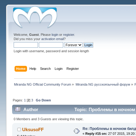
Welcome,
Guest
. Please
login
or
register
.
Did you miss your
activation email
?
Login with username, password and session length
Home
Help
Search
Login
Register
Miranda NG Official Community Forum
»
Miranda NG русскоязычный форум
»
Pages:
1
[
2
]
3
Go Down
Author
Topic: Проблемы в ночном 
0 Members and 3 Guests are viewing this topic.
Re: Проблемы в ночном бил
UksusoFF
«
Reply #15 on:
27 07 2015, 19:20: