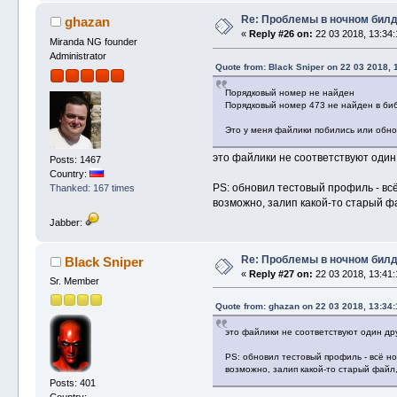
Re: Проблемы в ночном бил
ghazan
«
Reply #26 on:
22 03 2018, 13:34:
Miranda NG founder
Administrator
Quote from: Black Sniper on 22 03 2018, 
Порядковый номер не найден
Порядковый номер 473 не найден в биб
Это у меня файлики побились или обно
это файлики не соответствуют один 
Posts: 1467
Country:
PS: обновил тестовый профиль - вс
Thanked: 167 times
возможно, залип какой-то старый ф
Jabber:
Re: Проблемы в ночном бил
Black Sniper
«
Reply #27 on:
22 03 2018, 13:41:
Sr. Member
Quote from: ghazan on 22 03 2018, 13:34:
это файлики не соответствуют один др
PS: обновил тестовый профиль - всё н
возможно, залип какой-то старый файл
Posts: 401