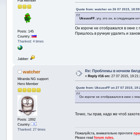
Full Member
Quote from: watcher on 26 07 2015, 18:59
UksusoFF
, угу, это он, в следующем н
Он короче не отображался в окне с 
Posts: 145
Пришлось в ручную удалить и занов
Country:
Thanked: 4 times
Jabber:
Re: Проблемы в ночном бил
watcher
«
Reply #16 on:
27 07 2015, 19:21:
Miranda NG support
Hero Member
Quote from: UksusoFF on 27 07 2015, 19:
Он короче не отображался в окне с пла
Точно, ты прав, надо же чтоб захот
Posts: 1892
Country:
Thanked: 27 times
Пожалуйста, внимательно прочтите
пра
Please read
forum rules.