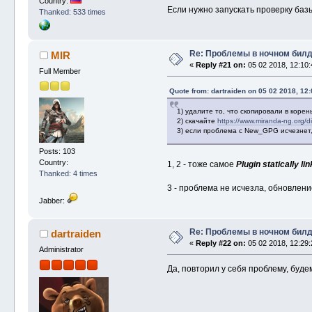
Country:
Если нужно запускать проверку базы
Thanked: 533 times
Re: Проблемы в ночном бил
MIR
«
Reply #21 on:
05 02 2018, 12:10:
Full Member
Quote from: dartraiden on 05 02 2018, 12:
1) удалите то, что скопировали в корен
2) скачайте
https://www.miranda-ng.org/di
3) если проблема с New_GPG исчезнет,
Posts: 103
Country:
1, 2 - тоже самое
Plugin statically l
Thanked: 4 times
3 - проблема не исчезла, обновлени
Jabber:
Re: Проблемы в ночном бил
dartraiden
«
Reply #22 on:
05 02 2018, 12:29:
Administrator
Да, повторил у себя проблему, будем