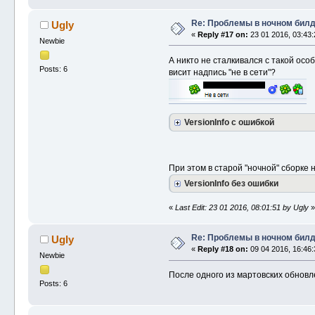
Re: Проблемы в ночном бил
Ugly
«
Reply #17 on:
23 01 2016, 03:43:
Newbie
А никто не сталкивался с такой осо
Posts: 6
висит надпись "не в сети"?
VersionInfo с ошибкой
При этом в старой "ночной" сборке 
VersionInfo без ошибки
«
Last Edit: 23 01 2016, 08:01:51 by Ugly
»
Re: Проблемы в ночном бил
Ugly
«
Reply #18 on:
09 04 2016, 16:46:
Newbie
После одного из мартовских обновл
Posts: 6