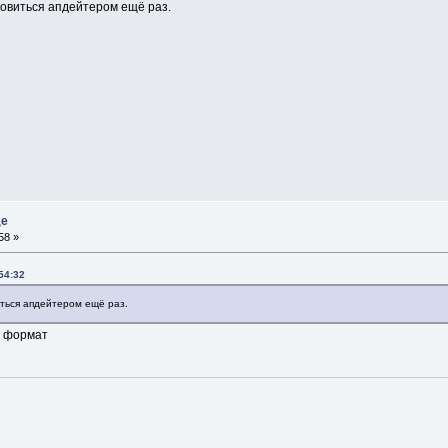
новиться апдейтером ещё раз.
де
58 »
54:32
иться апдейтером ещё раз.
й формат