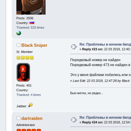
Posts: 2936
Country:
Thanked: 533 times
Re: Проблемы в ночном бил
Black Sniper
«
Reply #23 on:
22 03 2018, 12:40:
Sr. Member
Порядковый номер не найден
Порядковый номер 473 не найден в 
Это у меня файлики побились или о
«
Last Edit: 22 03 2018, 12:47:28 by Black
Posts: 401
Country:
Бью метко, но редко...
Thanked: 4 times
Jabber:
Re: Проблемы в ночном бил
dartraiden
«
Reply #24 on:
22 03 2018, 12:54:
Administrator