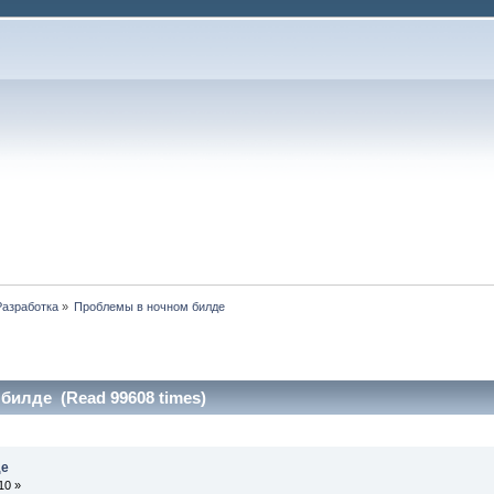
Разработка
»
Проблемы в ночном билде
билде (Read 99608 times)
де
10 »