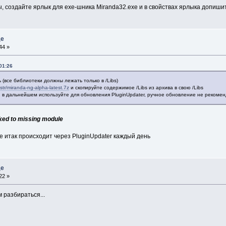
, создайте ярлык для exe-шника Miranda32.exe и в свойствах ярлыка допишит
де
44 »
01:26
ь (все библиотеки должны лежать только в /Libs)
str/miranda-ng-alpha-latest.7z
и скопируйте содержимое /Libs из архива в свою /Libs
 в дальнейшем используйте для обновления PluginUpdater, ручное обновление не рекомен
inked to missing module
е итак происходит через PluginUpdater каждый день
де
22 »
 разбираться...