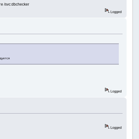
е /svc:dbchecker
Logged
дуется
Logged
Logged