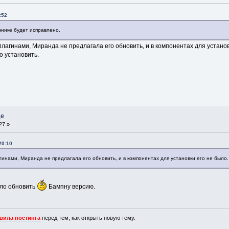
:52
очнике будет исправлено.
плагинами, Миранда не предлагала его обновить, и в компонентах для установ
о установить.
де
27 »
20:10
гинами, Миранда не предлагала его обновить, и в компонентах для установки его не было.
ело обновить
Бампну версию.
вила постинга
перед тем, как открыть новую тему.