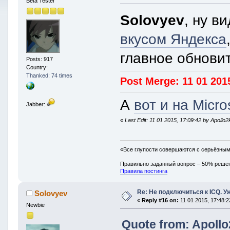
Beta Tester
Solovyev
, ну в
вкусом Яндекса
главное обнови
Posts: 917
Country:
Thanked: 74 times
Post Merge: 11 01 201
А
вот и на Micro
Jabber:
«
Last Edit: 11 01 2015, 17:09:42 by Apollo2
«Все глупости совершаются с серьёзны
Правильно заданный вопрос – 50% реше
Правила постинга
Re: Не подключиться к ICQ. Уже
Solovyev
«
Reply #16 on:
11 01 2015, 17:48:2
Newbie
Quote from: Apollo