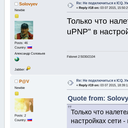
Re: Не подключиться к ICQ. Уже
Solovyev
«
Reply #18 on:
03 07 2015, 15:50:2
Newbie
Только что нале
uPNP" в настрой
Posts: 46
Country:
Александр Соловьев
Fidonet 2:5030/2104
Jabber:
Re: Не подключиться к ICQ. Уже
P@V
«
Reply #19 on:
03 07 2015, 18:39:1
Newbie
Quote from: Solovy
Только что налете
Posts: 2
настройках сети -
Country: