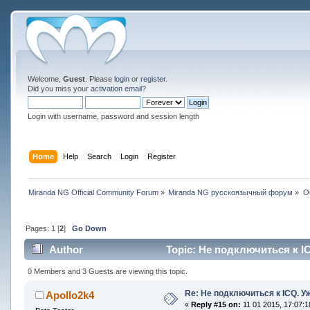
Welcome,
Guest
. Please
login
or
register
.
Did you miss your
activation email
?
Login with username, password and session length
Home
Help
Search
Login
Register
Miranda NG Official Community Forum
»
Miranda NG русскоязычный форум
»
О
Pages:
1
[
2
]
Go Down
Author
Topic: Не подключиться к ICQ
0 Members and 3 Guests are viewing this topic.
Re: Не подключиться к ICQ. Уже
Apollo2k4
«
Reply #15 on:
11 01 2015, 17:07:1