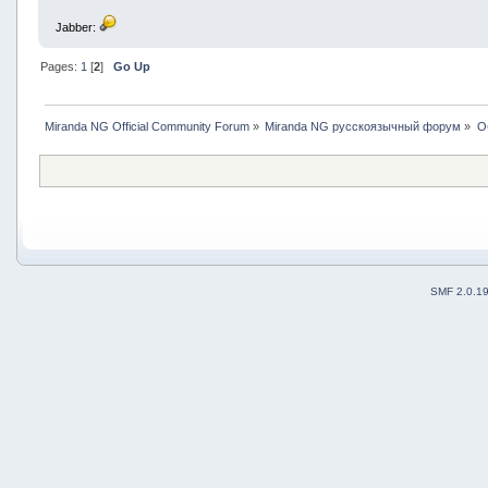
Jabber:
Pages:
1
[
2
]
Go Up
Miranda NG Official Community Forum
»
Miranda NG русскоязычный форум
»
О
SMF 2.0.1