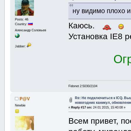
ну видимо плохо 
Posts: 46
Каюсь.
Country:
Александр Соловьев
Установка IE8 
Jabber:
Огр
Fidonet 2:5030/2104
Re: Не подключиться к ICQ. Вы
P@V
новогодних каникул, обновлени
Newbie
«
Reply #17 on:
24 01 2015, 15:40:08 »
Всем привет, по