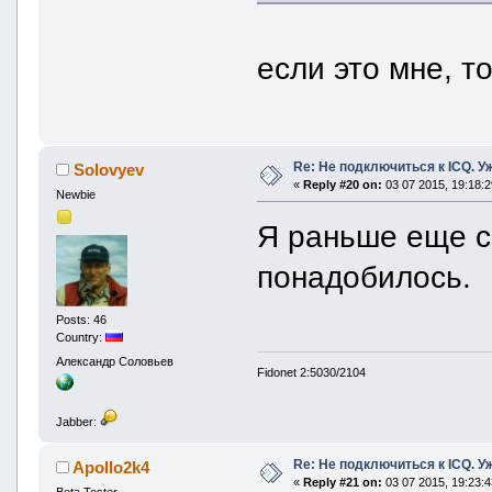
если это мне, т
Re: Не подключиться к ICQ. Уже
Solovyev
«
Reply #20 on:
03 07 2015, 19:18:2
Newbie
Я раньше еще сн
понадобилось.
Posts: 46
Country:
Александр Соловьев
Fidonet 2:5030/2104
Jabber:
Re: Не подключиться к ICQ. Уже
Apollo2k4
«
Reply #21 on:
03 07 2015, 19:23:4
Beta Tester