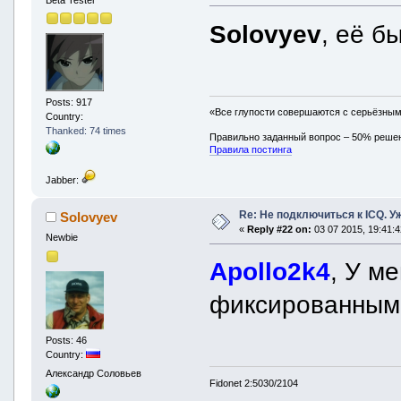
Solovyev
, её б
Posts: 917
«Все глупости совершаются с серьёзны
Country:
Thanked: 74 times
Правильно заданный вопрос – 50% реше
Правила постинга
Jabber:
Re: Не подключиться к ICQ. Уже
Solovyev
«
Reply #22 on:
03 07 2015, 19:41:4
Newbie
Apollo2k4
, У м
фиксированным I
Posts: 46
Country:
Александр Соловьев
Fidonet 2:5030/2104