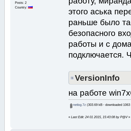
работу, миранд
Posts: 2
Country:
этого аська пер
раньше было та
безопасного вхо
работы и с дом
подключается. 
VersionInfo
на работе win7x6
netlog.7z
(303.69 kB - downloaded 1063 
«
Last Edit: 24 01 2015, 15:43:08 by P@V
»