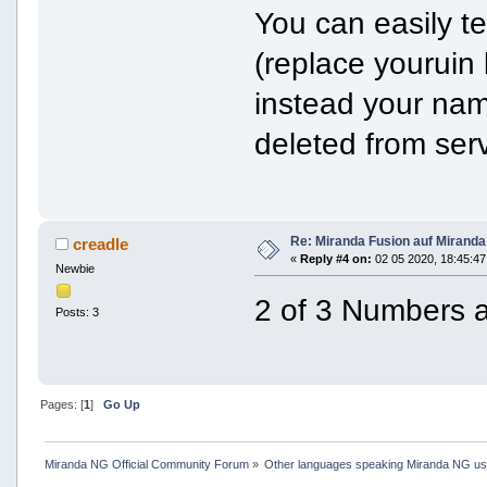
You can easily te
(replace youruin 
instead your nam
deleted from serv
Re: Miranda Fusion auf Mirand
creadle
«
Reply #4 on:
02 05 2020, 18:45:47
Newbie
2 of 3 Numbers a
Posts: 3
Pages: [
1
]
Go Up
Miranda NG Official Community Forum
»
Other languages speaking Miranda NG u