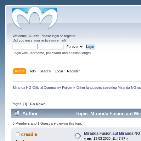
Welcome,
Guest
. Please
login
or
register
.
Did you miss your
activation email
?
Login with username, password and session length
Home
Help
Search
Login
Register
Miranda NG Official Community Forum
»
Other languages speaking Miranda NG u
Pages: [
1
]
Go Down
Author
Topic: Miranda Fusion auf Mi
0 Members and 1 Guest are viewing this topic.
Miranda Fusion auf Miranda NG
creadle
«
on:
13 03 2020, 11:47:57 »