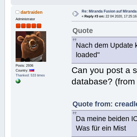
Re: Miranda Fusion auf Mirand
dartraiden
«
Reply #3 on:
22 04 2020, 17:25:16
Administrator
Quote
Nach dem Update ko
loaded"
Posts: 2936
Can you post a sc
Country:
Thanked: 533 times
database? (from
Quote from: creadl
Da meine beiden I
Was für ein Mist