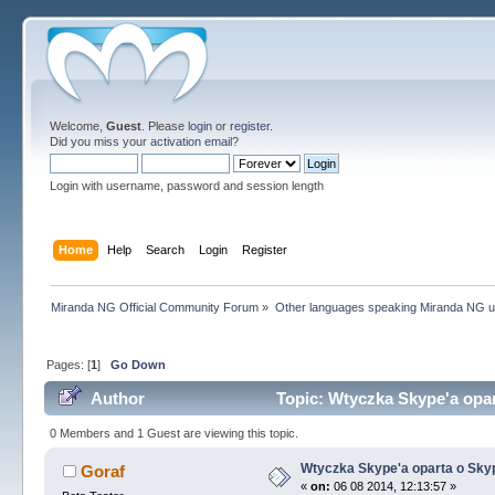
Welcome,
Guest
. Please
login
or
register
.
Did you miss your
activation email
?
Login with username, password and session length
Home
Help
Search
Login
Register
Miranda NG Official Community Forum
»
Other languages speaking Miranda NG 
Pages: [
1
]
Go Down
Author
Topic: Wtyczka Skype'a opar
0 Members and 1 Guest are viewing this topic.
Wtyczka Skype'a oparta o Skyp
Goraf
«
on:
06 08 2014, 12:13:57 »