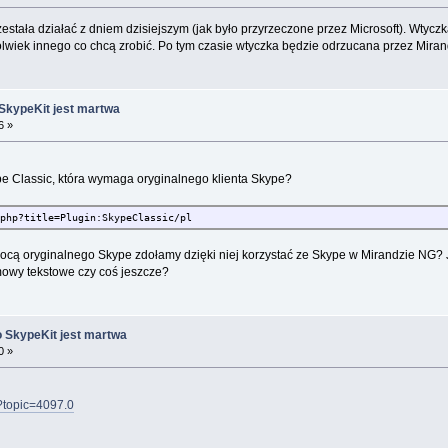
estała działać z dniem dzisiejszym (jak było przyrzeczone przez Microsoft). Wtycz
olwiek innego co chcą zrobić. Po tym czasie wtyczka będzie odrzucana przez Miran
SkypeKit jest martwa
6 »
pe Classic, która wymaga oryginalnego klienta Skype?
php?title=Plugin:SkypeClassic/pl
cą oryginalnego Skype zdołamy dzięki niej korzystać ze Skype w Mirandzie NG? Je
mowy tekstowe czy coś jeszcze?
 SkypeKit jest martwa
0 »
p?topic=4097.0