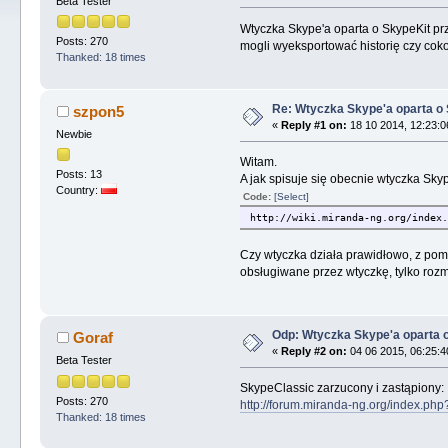
Beta Tester
Wtyczka Skype'a oparta o SkypeKit prz
Posts: 270
mogli wyeksportować historię czy cok
Thanked: 18 times
Re: Wtyczka Skype'a oparta o 
szpon5
«
Reply #1 on:
18 10 2014, 12:23:0
Newbie
Witam.
Posts: 13
A jak spisuje się obecnie wtyczka Sky
Country:
Code:
[Select]
http://wiki.miranda-ng.org/index.
Czy wtyczka działa prawidłowo, z pomo
obsługiwane przez wtyczkę, tylko roz
Odp: Wtyczka Skype'a oparta o
Goraf
«
Reply #2 on:
04 06 2015, 06:25:4
Beta Tester
SkypeClassic zarzucony i zastąpiony:
Posts: 270
http://forum.miranda-ng.org/index.ph
Thanked: 18 times