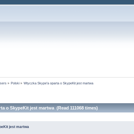
users
»
Polski
»
Wtyczka Skype'a oparta o SkypeKit jest martwa
ta o SkypeKit jest martwa (Read 111068 times)
eKit jest martwa