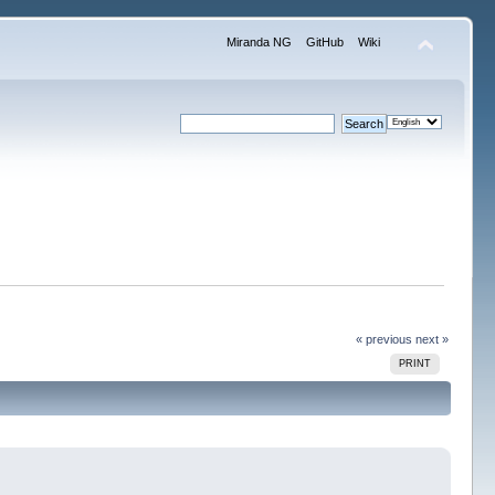
Miranda NG
GitHub
Wiki
« previous
next »
PRINT