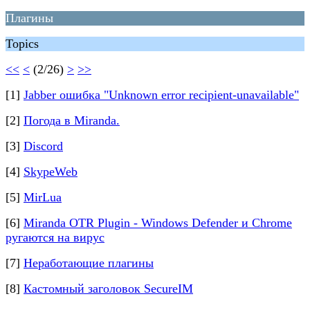
Плагины
Topics
<<
<
(2/26)
>
>>
[1]
Jabber ошибка "Unknown error recipient-unavailable"
[2]
Погода в Miranda.
[3]
Discord
[4]
SkypeWeb
[5]
MirLua
[6]
Miranda OTR Plugin - Windows Defender и Chrome
ругаются на вирус
[7]
Неработающие плагины
[8]
Кастомный заголовок SecureIM