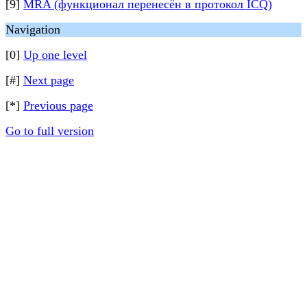
[9]
MRA (функционал перенесён в протокол ICQ)
Navigation
[0]
Up one level
[#]
Next page
[*]
Previous page
Go to full version