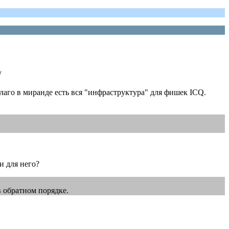
/
лаго в миранде есть вся "инфраструктура" для фишек ICQ.
и для него?
в обратном порядке.