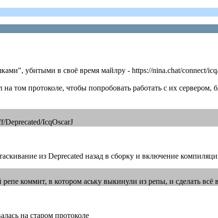
и", убитыми в своё время майлру - https://nina.chat/connect/icq
на том протоколе, чтобы попробовать работать с их сервером, б
ff/Deprecated/IcqOscarJ
ытаскивание из Deprecated назад в сборку и включение компиляци
 репе коммит, в котором аську выкинули из репы, и сделать всё 
овалась на старом протоколе