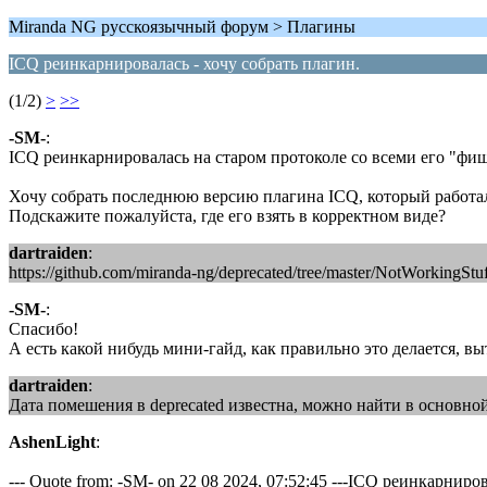
Miranda NG русскоязычный форум > Плагины
ICQ реинкарнировалась - хочу собрать плагин.
(1/2)
>
>>
-SM-
:
ICQ реинкарнировалась на старом протоколе со всеми его "фишкам
Хочу собрать последнюю версию плагина ICQ, который работал 
Подскажите пожалуйста, где его взять в корректном виде?
dartraiden
:
https://github.com/miranda-ng/deprecated/tree/master/NotWorkingStu
-SM-
:
Спасибо!
А есть какой нибудь мини-гайд, как правильно это делается, в
dartraiden
:
Дата помешения в deprecated известна, можно найти в основной
AshenLight
:
--- Quote from: -SM- on 22 08 2024, 07:52:45 ---ICQ реинкарнир