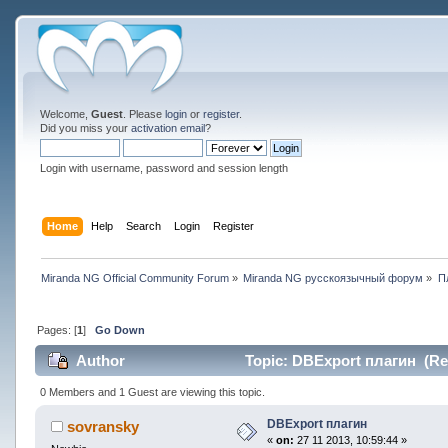
Welcome,
Guest
. Please
login
or
register
.
Did you miss your
activation email
?
Login with username, password and session length
Home
Help
Search
Login
Register
Miranda NG Official Community Forum
»
Miranda NG русскоязычный форум
»
П
Pages: [
1
]
Go Down
Author
Topic: DBExport плагин (Re
0 Members and 1 Guest are viewing this topic.
DBExport плагин
sovransky
«
on:
27 11 2013, 10:59:44 »