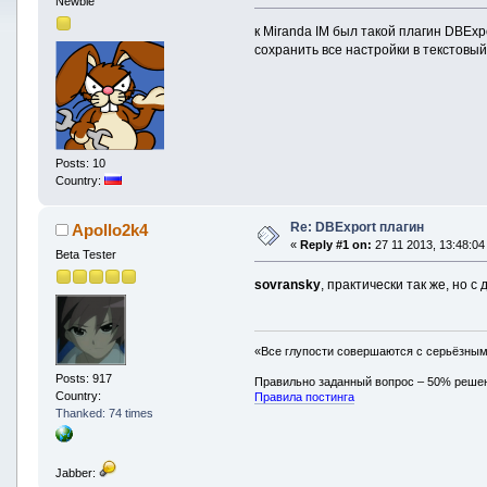
Newbie
к Miranda IM был такой плагин DBEx
сохранить все настройки в текстовы
Posts: 10
Country:
Re: DBExport плагин
Apollo2k4
«
Reply #1 on:
27 11 2013, 13:48:04
Beta Tester
sovransky
, практически так же, но с
«Все глупости совершаются с серьёзны
Posts: 917
Правильно заданный вопрос – 50% реше
Country:
Правила постинга
Thanked: 74 times
Jabber: