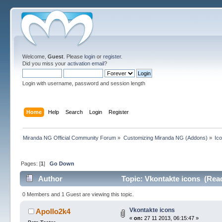
Welcome,
Guest
. Please
login
or
register
.
Did you miss your
activation email
?
Login with username, password and session length
Home
Help
Search
Login
Register
Miranda NG Official Community Forum
»
Customizing Miranda NG (Addons)
»
Ic
Pages: [
1
]
Go Down
Author
Topic: Vkontakte icons (Rea
0 Members and 1 Guest are viewing this topic.
Vkontakte icons
Apollo2k4
«
on:
27 11 2013, 06:15:47 »