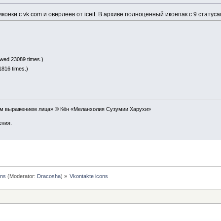
онки с vk.com и оверлеев от iceit. В архиве полноценный иконпак с 9 статус
ewed 23089 times.)
1816 times.)
ым выражением лица» © Кён «Меланхолия Сузумии Харухи»
ения.
ons
(Moderator:
Dracosha
) »
Vkontakte icons