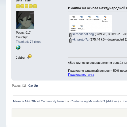
Beta Tester
Иконпак на основе международной ик
Posts: 917
screenshot.png
(3.89 kB, 301x122 - vi
Country:
vk_proto.7z
(175.44 kB - downloaded 1
Thanked: 74 times
Jabber:
«Все глупости совершаются с серьёзн
Правильно заданный вопрос – 50% реш
Правила постинга
Pages: [
1
]
Go Up
Miranda NG Official Community Forum
»
Customizing Miranda NG (Addons)
»
Ic