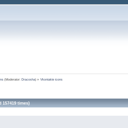
ons
(Moderator:
Dracosha
) »
Vkontakte icons
d 157419 times)