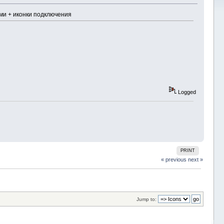
ами + иконки подключения
Logged
PRINT
« previous
next »
Jump to: