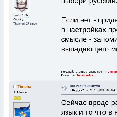
выбери русский
Posts: 1892
Если нет - прид
Country:
Thanked: 27 times
в настройках пр
смысле - запом
выпадающего ме
Пожалуйста, внимательно прочтите
прав
Please read
forum rules.
Re: Работа форума
Timoha
«
Reply #2 on:
23 11 2013, 20:10:40
Jr. Member
Сейчас вроде р
язык и то что в