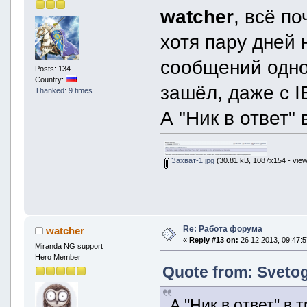
watcher
, всё п
хотя пару дней 
сообщений одного
Posts: 134
Country:
зашёл, даже с I
Thanked: 9 times
А "Ник в ответ"
Захват-1.jpg
(30.81 kB, 1087x154 - view
Re: Работа форума
watcher
«
Reply #13 on:
26 12 2013, 09:47:5
Miranda NG support
Hero Member
Quote from: Svetog
А "Ник в ответ" в 