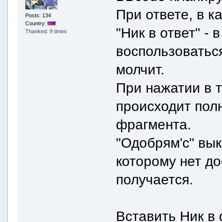
При ответе, в 
Posts: 134
Country:
"Ник в ответ" - 
Thanked: 9 times
воспользоваться
молчит.
При нажатии в 
происходит пол
фрагмента.
"Одобрям'с" вык
которому нет до
получается.
Вставить Ник в 