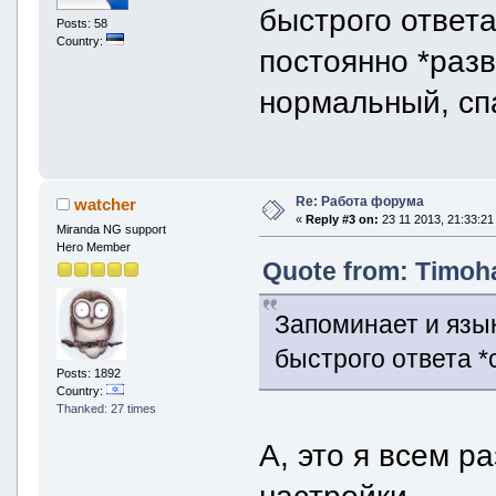
быстрого ответа
Posts: 58
Country:
постоянно *разв
нормальный, с
Re: Работа форума
watcher
«
Reply #3 on:
23 11 2013, 21:33:21
Miranda NG support
Hero Member
Quote from: Timoha
Запоминает и язык
быстрого ответа *
Posts: 1892
Country:
Thanked: 27 times
А, это я всем р
настройки