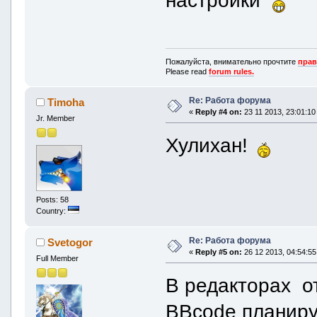
Пожалуйста, внимательно прочтите
прав
Please read
forum rules.
Re: Работа форума
Timoha
«
Reply #4 on:
23 11 2013, 23:01:10
Jr. Member
Хулихан!
Posts: 58
Country:
Re: Работа форума
Svetogor
«
Reply #5 on:
26 12 2013, 04:54:55
Full Member
В редакторах от
BBcode планир