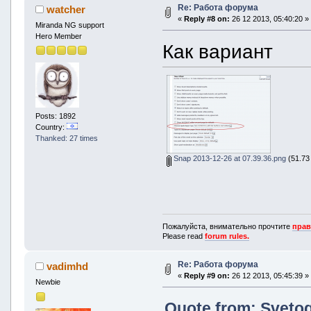
Re: Работа форума
watcher
«
Reply #8 on:
26 12 2013, 05:40:20 »
Miranda NG support
Hero Member
Как вариант
Posts: 1892
Country:
Thanked: 27 times
Snap 2013-12-26 at 07.39.36.png
(51.73 
Пожалуйста, внимательно прочтите
прав
Please read
forum rules.
Re: Работа форума
vadimhd
«
Reply #9 on:
26 12 2013, 05:45:39 »
Newbie
Quote from: Svetog