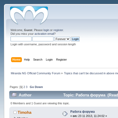
Welcome,
Guest
. Please
login
or
register
.
Did you miss your
activation email
?
Login with username, password and session length
Home
Help
Search
Login
Register
Miranda NG Official Community Forum
»
Topics that can't be discussed in above m
Pages: [
1
]
2
3
Go Down
Author
Topic: Работа форума (Read 
0 Members and 1 Guest are viewing this topic.
Работа форума
Timoha
«
on:
23 11 2013, 11:24:02 »