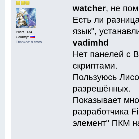
watcher
, не пом
Есть ли разниц
язык", устанавл
Posts: 134
Country:
vadimhd
Thanked: 9 times
Нет панелей с B
скриптами.
Пользуюсь Лисой 
разрешённых.
Показывает мно
разработчика Fi
элемент" ПКМ н