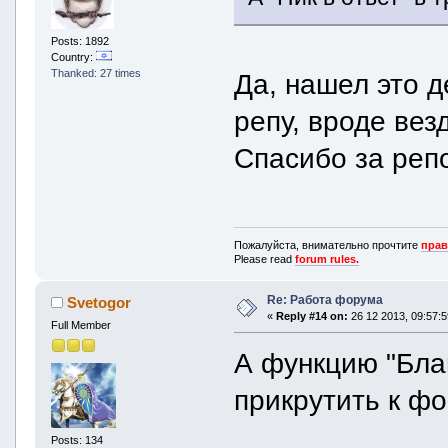
Posts: 1892
Country:
Thanked: 27 times
Да, нашел это д
репу, вроде вез
Спасибо за репо
Пожалуйста, внимательно прочтите
прав
Please read
forum rules.
Re: Работа форума
Svetogor
«
Reply #14 on:
26 12 2013, 09:57:5
Full Member
А функцию "Бла
прикрутить к ф
Posts: 134