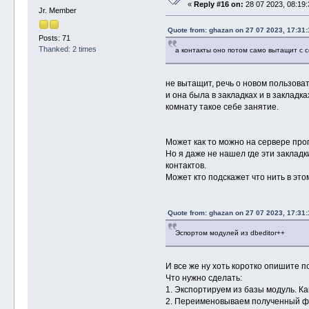
«
Reply #16 on:
28 07 2023, 08:19:
Jr. Member
Quote from: ghazan on 27 07 2023, 17:31:
Posts: 71
Thanked: 2 times
а контакты оно потом само вытащит с 
не вытащит, речь о новом пользоват
и она была в закладках и в закладк
комнату такое себе занятие.
Может как то можно на сервере про
Но я даже не нашел где эти закладк
контактов.
Может кто подскажет что нить в эт
Quote from: ghazan on 27 07 2023, 17:31:
Эспортом модулей из dbeditor++
И все же ну хоть коротко опишите п
Что нужно сделать:
1. Экспортируем из базы модуль. Ка
2. Переименовываем полученный файл