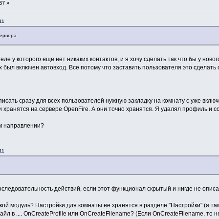
37 »
11
сервера
еле у которого еще нет никаких контактов, и я хочу сделать так что бы у нов
ах был включен автовход. Все потому что заставить пользователя это сделать
писать сразу для всех пользователей нужную закладку на комнату с уже вкл
и хранятся на сервере OpenFire. А они точно хранятся. Я удалял профиль и со
ом направлении?
11
оследовательность действий, если этот функционал скрытый и нигде не описан.
кой модуль? Настройки для комнаты не хранятся в разделе "Настройки" (я та
 в .... OnCreateProfile или OnCreateFilename? (Если OnCreateFilename, то н