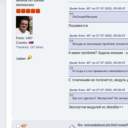
Miranda NG founder
Administrator
Quote from: 40° on 27 07 2023, 05:45:47
OnCreateFilename
Разумеется
Quote from: 40° on 27 07 2023, 05:45:47
Posts: 1467
Country:
Исходя из возникших проблем чтения in
Thanked: 167 times
К-каких проблем? Задача инишки - з
Jabber:
Quote from: 40° on 27 07 2023, 05:45:47
И тогда я стал применять mirandaboot.
С точечными не получится, модуль 
Quote from: 40° on 27 07 2023, 05:45:47
Как это сделать? Экспортом? Но экспор
Экспортом модулей из dbeditor++
Re: mirandaboot.ini:OnCreate
40°