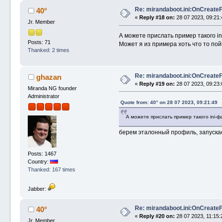
Re: mirandaboot.ini:OnCreate
40°
«
Reply #18 on:
28 07 2023, 09:21:
Jr. Member
А можете прислать пример такого i
Posts: 71
Может я из примера хоть что то пойму
Thanked: 2 times
Re: mirandaboot.ini:OnCreate
ghazan
«
Reply #19 on:
28 07 2023, 09:23:
Miranda NG founder
Administrator
Quote from: 40° on 28 07 2023, 09:21:49
А можете прислать пример такого ini-
берем эталонный профиль, запускаем
Posts: 1467
Country:
Thanked: 167 times
Jabber:
Re: mirandaboot.ini:OnCreate
40°
«
Reply #20 on:
28 07 2023, 11:15:
Jr. Member