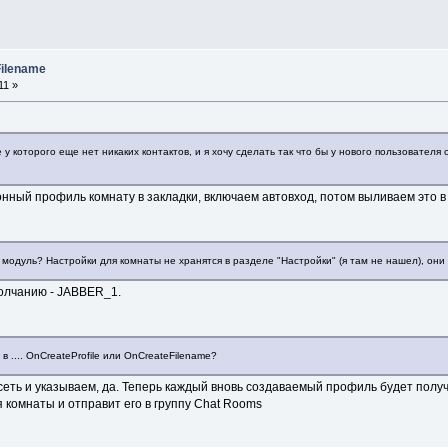
Filename
11 »
у которого еще нет никаких контактов, и я хочу сделать так что бы у нового пользователя
нный профиль комнату в закладки, включаем автовход, потом выливаем это в
 модуль? Настройки для комнаты не хранятся в разделе "Настройки" (я там не нашел), они
молчанию - JABBER_1.
.... OnCreateProfile или OnCreateFilename?
ь и указываем, да. Теперь каждый вновь создаваемый профиль будет получать
ля комнаты и отправит его в группу Chat Rooms