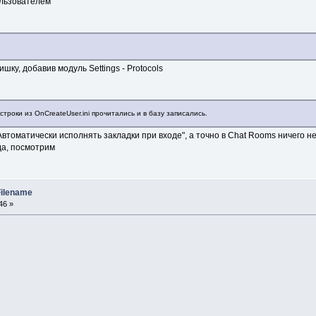
ользователем
шку, добавив модуль Settings - Protocols
е строки из OnCreateUser.ini прочитались и в базу записались.
втоматически исполнять закладки при входе", а точно в Chat Rooms ничего н
да, посмотрим
Filename
46 »