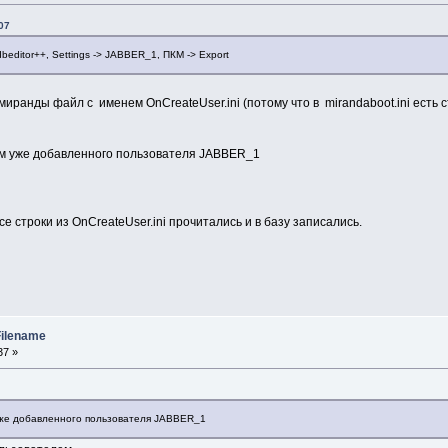
07
editor++, Settings -> JABBER_1, ПКМ -> Export
 миранды файл с именем OnCreateUser.ini (потому что в mirandaboot.ini есть 
м уже добавленного пользователя JABBER_1
 все строки из OnCreateUser.ini прочитались и в базу записались.
Filename
37 »
уже добавленного пользователя JABBER_1