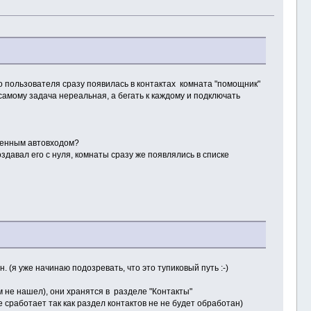
ого пользователя сразу появилась в контактах комната "помощник"
 самому задача нереальная, а бегать к каждому и подключать
юченным автовходом?
здавал его с нуля, комнаты сразу же появлялись в списке
 (я уже начинаю подозревать, что это тупиковый путь :-)
м не нашел), они хранятся в разделе "Контакты"
е сработает так как раздел контактов не не будет обработан)