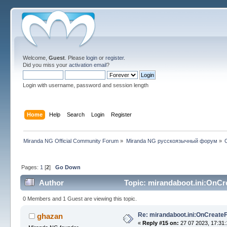
Welcome,
Guest
. Please
login
or
register
.
Did you miss your
activation email
?
Login with username, password and session length
Home
Help
Search
Login
Register
Miranda NG Official Community Forum
»
Miranda NG русскоязычный форум
»
Pages:
1
[
2
]
Go Down
Author
Topic: mirandaboot.ini:OnCr
0 Members and 1 Guest are viewing this topic.
Re: mirandaboot.ini:OnCreate
ghazan
«
Reply #15 on:
27 07 2023, 17:31: