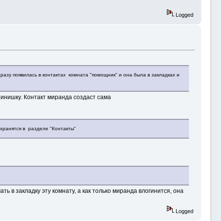
Logged
 сразу появилась в контактах комната "помощник" и она была в закладках и
 инишку. Контакт миранда создаст сама
 хранятся в разделе "Контакты"
 в закладку эту комнату, а как только миранда влогинится, она
Logged