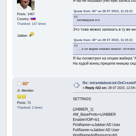
Я бы не называл учетную запись п
Quote from: 40° on 28 07 2023, 11:15:21
Posts: 1467
Country:
активируем его
Thanked: 167 times
Это тоже можно запихать в ту же ини
Jabber:
Quote from: 40° on 28 07 2023, 11:15:21
.... и не видим никаких комнат, хотя вс
Я бы посмотрел на опцию жабера "А
На худой конец прицепи инишку сю
Re: mirandaboot.ini:OnCreate
40°
«
Reply #22 on:
28 07 2023, 12:04:
Jr. Member
SETTINGS:
Posts: 71
Thanked: 2 times
[JABBER_1]
AM_BaseProto=sJABBER
EnableVOIP=b1
FirstName=uJabber AD User
FullName=uJabber AD User
HostNameAsResource=b0