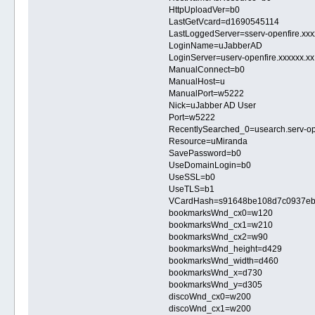
HttpUploadVer=b0
LastGetVcard=d1690545114
LastLoggedServer=sserv-openfire.xxx
LoginName=uJabberAD
LoginServer=userv-openfire.xxxxxx.xx
ManualConnect=b0
ManualHost=u
ManualPort=w5222
Nick=uJabber AD User
Port=w5222
RecentlySearched_0=usearch.serv-ope
Resource=uMiranda
SavePassword=b0
UseDomainLogin=b0
UseSSL=b0
UseTLS=b1
VCardHash=s91648be108d7c0937eb
bookmarksWnd_cx0=w120
bookmarksWnd_cx1=w210
bookmarksWnd_cx2=w90
bookmarksWnd_height=d429
bookmarksWnd_width=d460
bookmarksWnd_x=d730
bookmarksWnd_y=d305
discoWnd_cx0=w200
discoWnd_cx1=w200