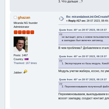
3. Что дальше ...?
Re: mirandaboot.ini:OnCreate
ghazan
«
Reply #17 on:
28 07 2023, 08:49:
Miranda NG founder
Administrator
Quote from: 40° on 28 07 2023, 08:19:37
не вытащит, речь о новом пользователе 
в закладках был включен автовход.
В чем проблема? Добавляем в этало
Posts: 1467
Quote from: 40° on 28 07 2023, 08:19:37
Country:
Thanked: 167 times
1. Экспортируем из базы модуль. Какой
Модуль учетки жабера, ессно, по у
Jabber:
Quote from: 40° on 28 07 2023, 08:19:37
2. Переименовываем полученный файл в 
Переименовываем, выкладываем в сет
всосет закладку, создаст контакт д