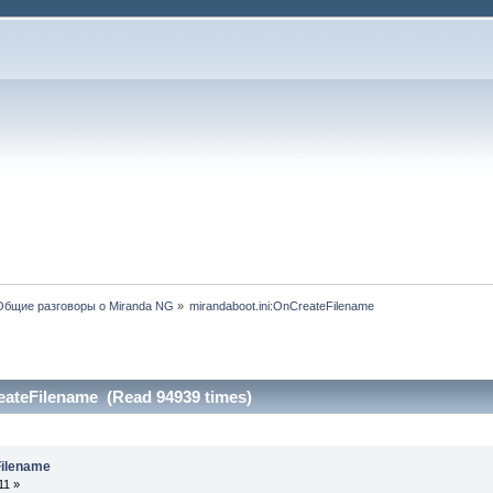
Общие разговоры о Miranda NG
»
mirandaboot.ini:OnCreateFilename
eateFilename (Read 94939 times)
Filename
11 »