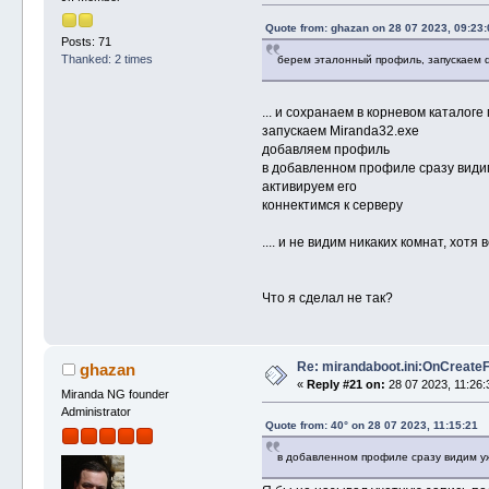
Quote from: ghazan on 28 07 2023, 09:23:
Posts: 71
Thanked: 2 times
берем эталонный профиль, запускаем db
... и сохранаем в корневом каталоге
запускаем Miranda32.exe
добавляем профиль
в добавленном профиле сразу види
активируем его
коннектимся к серверу
.... и не видим никаких комнат, хотя
Что я сделал не так?
Re: mirandaboot.ini:OnCreate
ghazan
«
Reply #21 on:
28 07 2023, 11:26:
Miranda NG founder
Administrator
Quote from: 40° on 28 07 2023, 11:15:21
в добавленном профиле сразу видим 