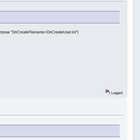
строка "OnCreateFilename=OnCreateUser.ini")
Logged