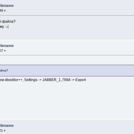
Filename
49 »
ni-файла?
. :-(
Filename
07 »
файла?
 dbeditor++, Settings -> JABBER_1, ПКМ -> Export
Filename
21 »