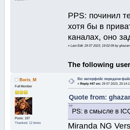
PPS: починил те
хотя бы в прива
каналах, оно з
«
Last Edit: 29 07 2023, 19:02:09 by ghazan
The following user
Re: интерфейс передачи фай
Boris_M
«
Reply #47 on:
29 07 2023, 20:14:1
Full Member
Quote from: ghazan
PS: в смысле в IC
Posts: 197
Thanked: 12 times
Miranda NG Versi