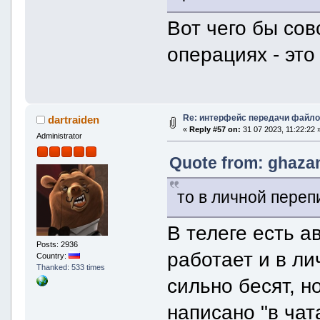
Вот чего бы сов
операциях - это
Re: интерфейс передачи файло
dartraiden
«
Reply #57 on:
31 07 2023, 11:22:22 
Administrator
Quote from: ghazan
то в личной переп
В телеге есть 
Posts: 2936
работает и в ли
Country:
Thanked: 533 times
сильно бесят, н
написано "в чат