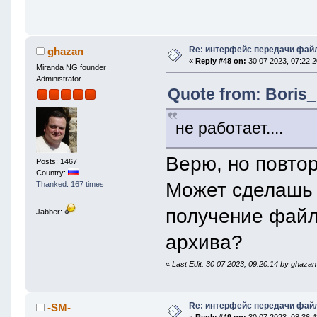
Re: интерфейс передачи фай
ghazan
«
Reply #48 on:
30 07 2023, 07:22:2
Miranda NG founder
Administrator
Quote from: Boris_
не работает....
Верю, но повтор
Posts: 1467
Country:
Может сделашь н
Thanked: 167 times
получение файл
Jabber:
архива?
«
Last Edit: 30 07 2023, 09:20:14 by ghazan
Re: интерфейс передачи фай
-SM-
«
Reply #49 on:
30 07 2023, 08:36:4