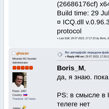
(26686176cf) x6
Build time: 29 J
¤ ICQ.dll v.0.96
protocol
«
Last Edit: 29 07 2023, 17:17:15 by Boris_
Re: интерфейс передачи фай
ghazan
«
Reply #46 on:
29 07 2023, 17:26:2
Miranda NG founder
Administrator
Boris_M
,
да, я знаю. пок
Posts: 1467
PS: в смысле в 
Country:
Thanked: 167 times
телеге нет
Jabber: