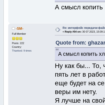
А смысл копить
Re: интерфейс передачи фай
-SM-
«
Reply #54 on:
30 07 2023, 15:09:1
Full Member
Quote from: ghazan
Posts: 222
Country:
Thanked: 9 times
А смысл копить х
Ну как бы... То,
пять лет в рабо
еще будет на се
веры им нету.
Я лучше на сво