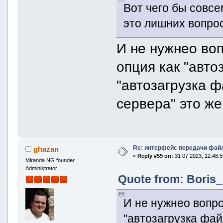
Вот чего бы совсе
это лишних вопрос
И не нужнео воп
опция как "авто
"автозагрузка ф
сервера" это ж
Re: интерфейс передачи фай
ghazan
«
Reply #59 on:
31 07 2023, 12:48:5
Miranda NG founder
Administrator
Quote from: Boris_
И не нужнео вопро
"автозагрузка фай