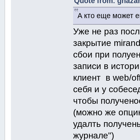
Quote from: ghazan
А кто еще может е
Уже не раз пос
закрытие miran
сбои при полуе
записи в истори
клиент в web/of
себя и у собесед
чтобы получено
(можно же опцию
удалть получен
журнале")