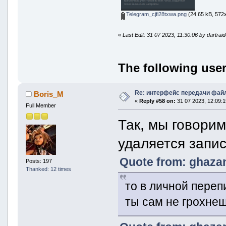
Telegram_cjfi28txwa.png
(24.65 kB, 572x
«
Last Edit: 31 07 2023, 11:30:06 by dartrai
The following user
Re: интерфейс передачи фай
Boris_M
«
Reply #58 on:
31 07 2023, 12:09:1
Full Member
Так, мы говори
удаляется запи
Quote from: ghazan
Posts: 197
Thanked: 12 times
то в личной переп
ты сам не грохне