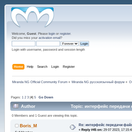
Welcome,
Guest
. Please
login
or
register
.
Did you miss your
activation email
?
Login with username, password and session length
Home
Help
Search
Login
Register
Miranda NG Official Community Forum
»
Miranda NG русскоязычный форум
»
О
Pages:
1
2
3
[
4
]
5
Go Down
Author
Topic: интерфейс передачи 
0 Members and 1 Guest are viewing this topic.
Re: интерфейс передачи фай
Boris_M
«
Reply #45 on:
29 07 2023, 17:15:4