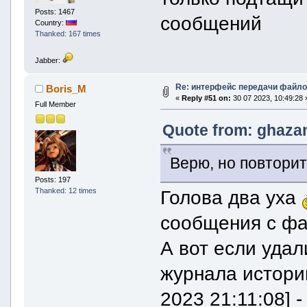
Posts: 1467
сообщений
Country:
Thanked: 167 times
Jabber:
Re: интерфейс передачи файло
Boris_M
«
Reply #51 on:
30 07 2023, 10:49:28 
Full Member
Quote from: ghazan
Верю, но повторить
Posts: 197
Thanked: 12 times
Голова два уха
сообщения с фа
А вот если уда
журнала истории 
2023 21:11:08] -