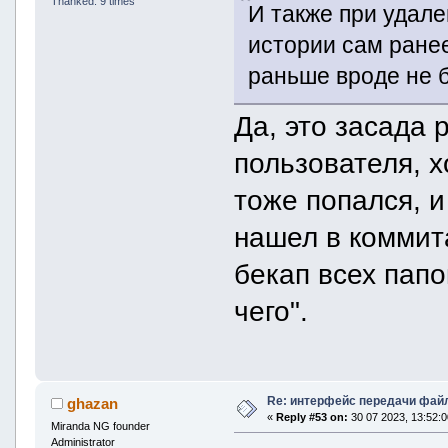
Thanked: 9 times
И также при удал
истории сам ранее
раньше вроде не б
Да, это засада 
пользователя, х
тоже попался, и
нашел в коммит
бекап всех пап
чего".
Re: интерфейс передачи фай
ghazan
«
Reply #53 on:
30 07 2023, 13:52:0
Miranda NG founder
Administrator