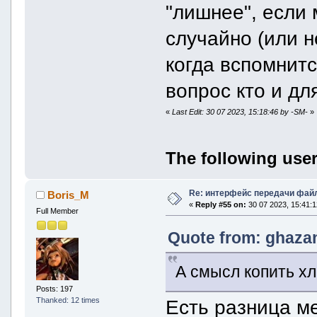
"лишнее", если 
случайно (или н
когда вспомнитс
вопрос кто и дл
«
Last Edit: 30 07 2023, 15:18:46 by -SM-
»
The following user
Re: интерфейс передачи фай
Boris_M
«
Reply #55 on:
30 07 2023, 15:41:1
Full Member
Quote from: ghazan
А смысл копить х
Posts: 197
Thanked: 12 times
Есть разница м