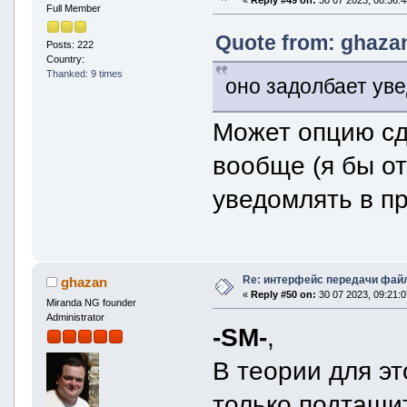
Full Member
Quote from: ghazan
Posts: 222
Country:
Thanked: 9 times
оно задолбает ув
Может опцию сд
вообще (я бы от
уведомлять в п
Re: интерфейс передачи фай
ghazan
«
Reply #50 on:
30 07 2023, 09:21:0
Miranda NG founder
Administrator
-SM-
,
В теории для эт
только подтащит