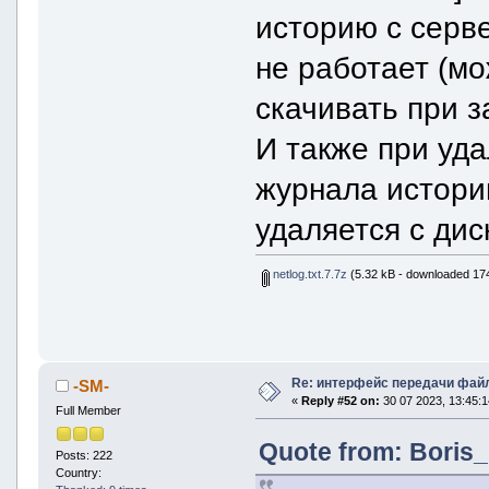
историю с серв
не работает (мо
скачивать при з
И также при уд
журнала истори
удаляется с дис
netlog.txt.7.7z
(5.32 kB - downloaded 174
Re: интерфейс передачи фай
-SM-
«
Reply #52 on:
30 07 2023, 13:45:1
Full Member
Quote from: Boris_
Posts: 222
Country: