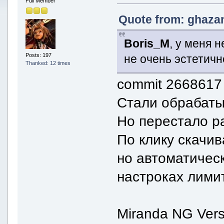
Full Member
Quote from: ghazan
Boris_M
, у меня 
Posts: 197
не очень эстетичн
Thanked: 12 times
commit 2668617
Стали обрабаты
Но перестало р
По клику скачив
но автоматическ
настроках лимит
Miranda NG Versi