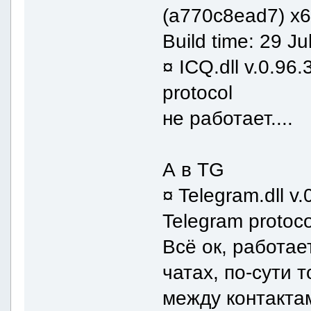
(a770c8ead7) x
Build time: 29 J
¤ ICQ.dll v.0.96
protocol
не работает....
А в TG
¤ Telegram.dll v.
Telegram protoco
Всё ок, работае
чатах, по-сути 
между контакта