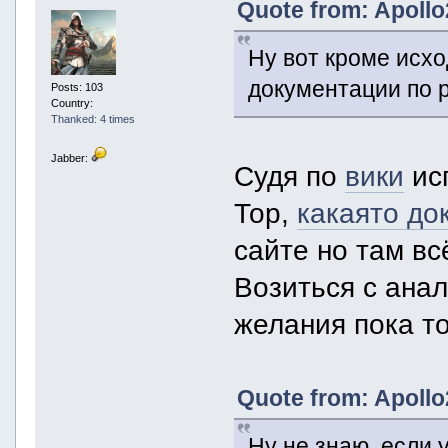
Quote from: Apollo
Ну вот кроме исхо
документации по р
Posts: 103
Country:
Thanked: 4 times
Jabber:
Судя по
вики
исп
Тор,
какаято до
сайте но там вс
Возиться с ана
желания пока т
Quote from: Apollo
Ну не знаю, если у