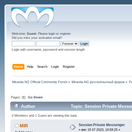
Welcome,
Guest
. Please
login
or
register
.
Did you miss your
activation email
?
Login with username, password and session length
Home
Help
Search
Login
Register
Miranda NG Official Community Forum
»
Miranda NG русскоязычный форум
»
Р
Pages: [
1
]
Go Down
Author
Topic: Session Private Messe
0 Members and 1 Guest are viewing this topic.
Session Private Messenger
MIR
«
on:
15 07 2023, 19:59:25 »