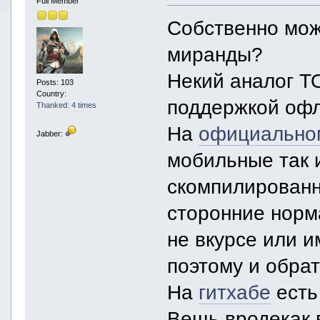
Full Member
Собственно мож
миранды?
Некий аналог TO
Posts: 103
Country:
поддержкой оф
Thanked: 4 times
На
официально
Jabber:
мобильные так 
скомпилированн
сторонние норм
не вкурсе или и
поэтому и обрат
На
гитхабе
есть
Вещь вродекак 