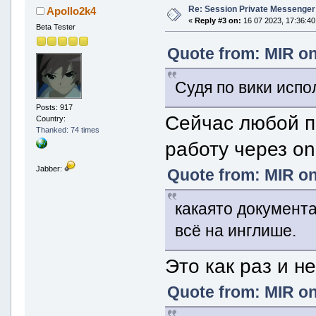
Re: Session Private Messenger
Apollo2k4
«
Reply #3 on:
16 07 2023, 17:36:40
Beta Tester
Quote from: MIR on
Судя по вики испо
Posts: 917
Сейчас любой п
Country:
Thanked: 74 times
работу через on
Jabber:
Quote from: MIR on
какаято документ
всё на инглише.
Это как раз и н
Quote from: MIR on