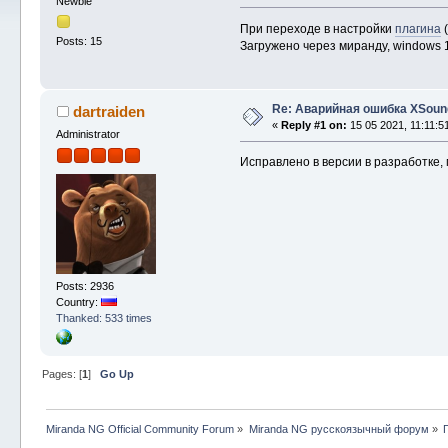
Newbie
При переходе в настройки
плагина
(
Posts: 15
Загружено через миранду, windows 
Re: Аварийная ошибка XSoun
dartraiden
«
Reply #1 on:
15 05 2021, 11:11:5
Administrator
Исправлено в версии в разработке,
Posts: 2936
Country:
Thanked: 533 times
Pages: [
1
]
Go Up
Miranda NG Official Community Forum
»
Miranda NG русскоязычный форум
»