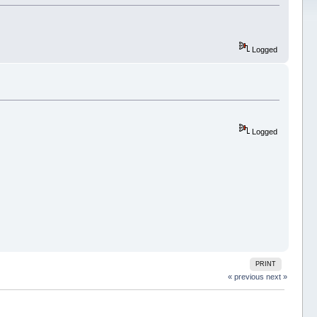
Logged
Logged
PRINT
« previous
next »