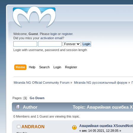
Welcome,
Guest
. Please
login
or
register
.
Did you miss your
activation email
?
Login with username, password and session length
Home
Help
Search
Login
Register
Miranda NG Official Community Forum
»
Miranda NG русскоязычный форум
»
Pages: [
1
]
Go Down
Author
Topic: Аварийная ошибка XS
0 Members and 1 Guest are viewing this topic.
Аварийная ошибка XSoundNoti
ANDRAON
«
on:
14 05 2021, 12:28:05 »