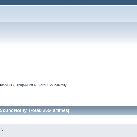
Плагины
»
Аварийная ошибка XSoundNotify
oundNotify (Read 26549 times)
fy