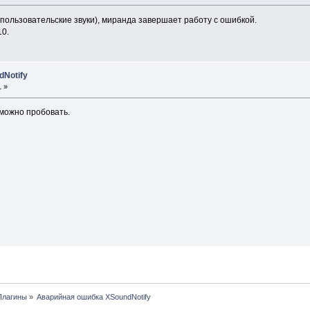
пользовательские звуки), миранда завершает работу с ошибкой.
10.
dNotify
1 »
 можно пробовать.
Плагины
»
Аварийная ошибка XSoundNotify