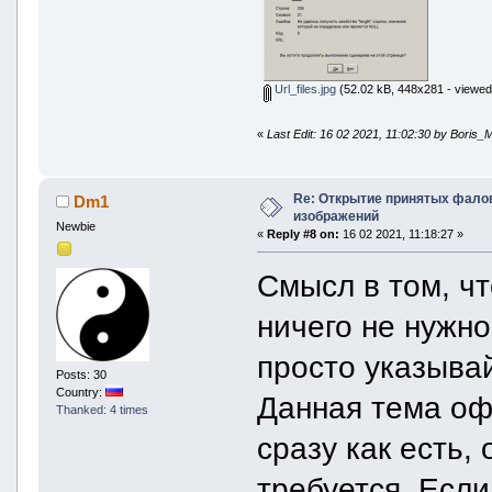
Url_files.jpg
(52.02 kB, 448x281 - viewed
«
Last Edit: 16 02 2021, 11:02:30 by Boris_
Re: Открытие принятых фалов 
Dm1
изображений
Newbie
«
Reply #8 on:
16 02 2021, 11:18:27 »
Смысл в том, чт
ничего не нужно
просто указыва
Posts: 30
Country:
Данная тема оф
Thanked: 4 times
сразу как есть,
требуется. Если