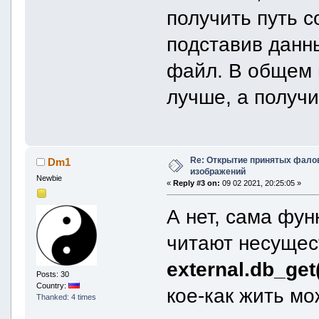
получить путь 
подставив данн
файл. В общем 
лучше, а получи
Re: Открытие принятых фалов 
Dm1
изображений
Newbie
«
Reply #3 on:
09 02 2021, 20:25:05 »
А нет, сама фун
читают несущес
external.db_get(
Posts: 30
Country:
кое-как жить мо
Thanked: 4 times