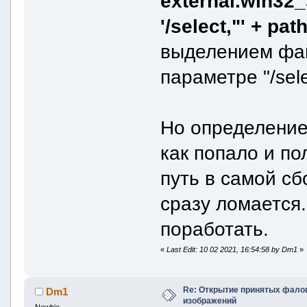
external.win32_
'/select,"' + path 
выделением фай
параметре "/sele
Но определение
как попало и п
путь в самой сб
сразу ломается.
поработать.
«
Last Edit: 10 02 2021, 16:54:58 by Dm1
»
Re: Открытие принятых фалов 
Dm1
изображений
Newbie