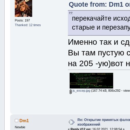
Quote from: Dm1 on
перекачайте исхо
Posts: 197
Thanked: 12 times
старые и перезап
Именно так и сд
Вы там пустую 
на 205 -ую)вот н
js_excep.jpg
(167.74 kB, 806x292 - view
Re: Открытие принятых фалов 
Dm1
изображений
Newbie
«
Reply #12 on:
16 02 2021, 12:08:54 »