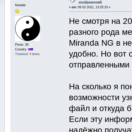
изображений
Newbie
«
on:
09 02 2021, 13:25:33 »
Не смотря на 20
разного рода м
Miranda NG в н
Posts: 30
Country:
удобно. Но вот 
Thanked: 4 times
отправленными
На сколько я по
возможности уз
файл и откуда б
Если эту инфор
надёжно получат