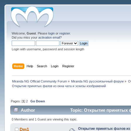
Welcome,
Guest
. Please
login
or
register
.
Did you miss your
activation email
?
Login with username, password and session length
Home
Help
Search
Login
Register
Miranda NG Official Community Forum
»
Miranda NG русскоязычный форум
»
О
Открытие принятых фалов из окна чата и эскизы изображений
Pages: [
1
]
2
Go Down
Author
Topic: Открытие принятых ф
0 Members and 1 Guest are viewing this topic.
Открытие принятых фалов из 
Dm1