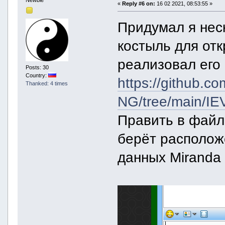
«
Reply #6 on:
16 02 2021, 08:53:55 »
Придумал я нес
костыль для от
реализовал его
Posts: 30
Country:
https://github.c
Thanked: 4 times
NG/tree/main/IE
Править в файл
берёт располож
данных Miranda