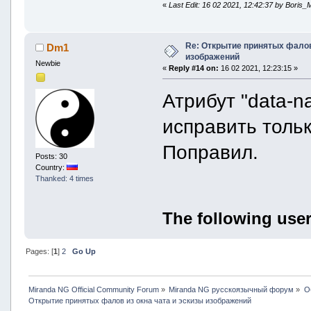
«
Last Edit: 16 02 2021, 12:42:37 by Boris_
Re: Открытие принятых фалов 
Dm1
изображений
Newbie
«
Reply #14 on:
16 02 2021, 12:23:15 »
Атрибут "data-n
исправить тольк
Поправил.
Posts: 30
Country:
Thanked: 4 times
The following user
Pages: [
1
]
2
Go Up
Miranda NG Official Community Forum
»
Miranda NG русскоязычный форум
»
О
Открытие принятых фалов из окна чата и эскизы изображений