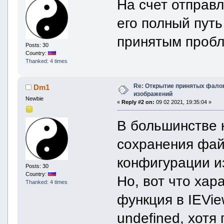
На счет отправ
его полный путь
принятым пробл
Posts: 30
Country:
Thanked: 4 times
Re: Открытие принятых фалов 
Dm1
изображений
Newbie
«
Reply #2 on:
09 02 2021, 19:35:04 »
В большинстве к
сохранения фай
конфигурации 
Posts: 30
Country:
Но, вот что хар
Thanked: 4 times
функция в IEVie
undefined, хот