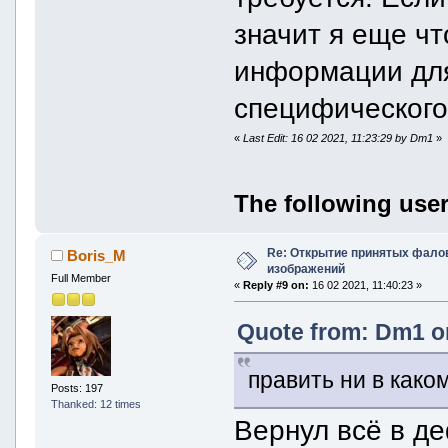
значит я еще чт
информации для
специфического
«
Last Edit: 16 02 2021, 11:23:29 by Dm1
»
The following user
Re: Открытие принятых фалов 
Boris_M
изображений
Full Member
«
Reply #9 on:
16 02 2021, 11:40:23 »
Quote from: Dm1 on
править ни в како
Posts: 197
Thanked: 12 times
Вернул всё в де