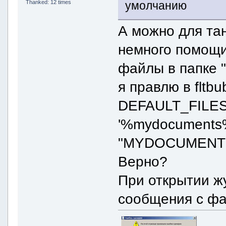
Thanked: 12 times
умолчанию
А можно для та
немного помощи
файлы в папке "
я правлю в fltbu
DEFAULT_FILE
'%mydocuments%
"MYDOCUMENTS=F
Верно?
При открытии ж
сообщения с фа