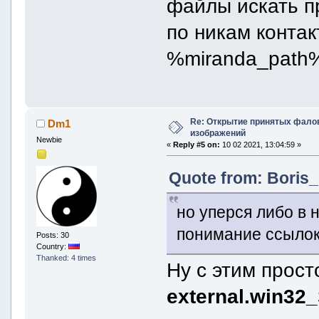
файлы искать п
по никам контак
%miranda_path%
Re: Открытие принятых фалов 
Dm1
изображений
Newbie
«
Reply #5 on:
10 02 2021, 13:04:59 »
Quote from: Boris_
но уперся либо в 
понимание ссылок f
Posts: 30
Country:
Thanked: 4 times
Ну с этим прост
external.win32