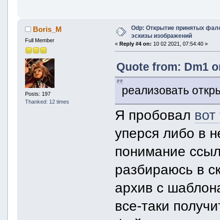
Odp: Открытие принятых фалов
Boris_M
эскизы изображений
Full Member
«
Reply #4 on:
10 02 2021, 07:54:40 »
Quote from: Dm1 on
реализовать откр
Posts: 197
Thanked: 12 times
Я пробовал
вот
уперся либо в н
понимание ссылок
разбираюсь в с
архив с шаблон
все-таки получи