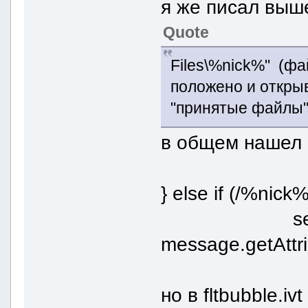
я же писал выш
Quote
Files\%nick%" (фа
положено и откры
"принятые файлы"
в общем нашел 
} else if (/%nick%
search_
message.getAttrib
но в fltbubble.iv