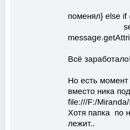
поменял} else if 
search_
message.getAttri
Всё заработало
Но есть момент 
вместо ника под
file:///F:/Mirand
Хотя папка по н
лежит..