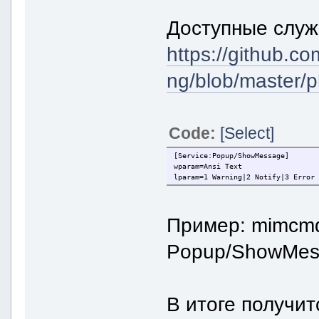
Доступные служ
https://github.c
ng/blob/master/p
Code:
[Select]
[Service:Popup/ShowMessage]
wparam=Ansi Text
lparam=1 Warning|2 Notify|3 Error
Пример: mimcmd.
Popup/ShowMes
В итоге получит