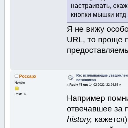
настраивать, скаже
кнопки мышки итд
Я не вижу особ
URL, то проще 
предоставляемы
Re: всплывающие уведомлени
Россарх
источников
Newbie
«
Reply #5 on:
14 02 2022, 22:24:56 »
Posts: 6
Например помни
отвечавшее за 
history,
кажется)