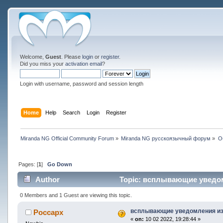
Welcome,
Guest
. Please
login
or
register
.
Did you miss your
activation email
?
Login with username, password and session length
Home
Help
Search
Login
Register
Miranda NG Official Community Forum
»
Miranda NG русскоязычный форум
»
О
Pages: [
1
]
Go Down
Author
Topic: всплывающие уведом
0 Members and 1 Guest are viewing this topic.
всплывающие уведомления из
Россарх
«
on:
10 02 2022, 19:28:44 »