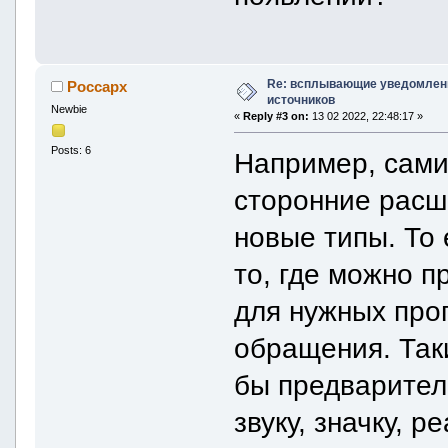
Re: всплывающие уведомлени
Россарх
источников
Newbie
«
Reply #3 on:
13 02 2022, 22:48:17 »
Posts: 6
Например, самих
сторонние расш
новые типы. То 
то, где можно 
для нужных прог
обращения. Так
бы предваритель
звуку, значку, 