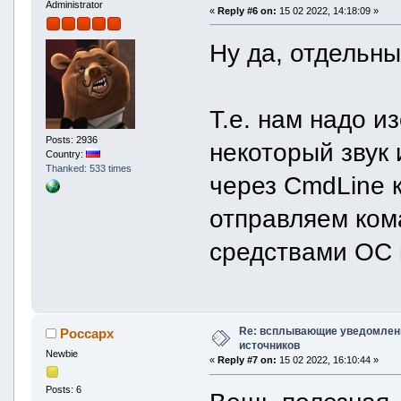
Administrator
«
Reply #6 on:
15 02 2022, 14:18:09 »
Ну да, отдельны
Т.е. нам надо и
Posts: 2936
некоторый звук 
Country:
Thanked: 533 times
через CmdLine 
отправляем кома
средствами ОС 
Re: всплывающие уведомлени
Россарх
источников
Newbie
«
Reply #7 on:
15 02 2022, 16:10:44 »
Posts: 6