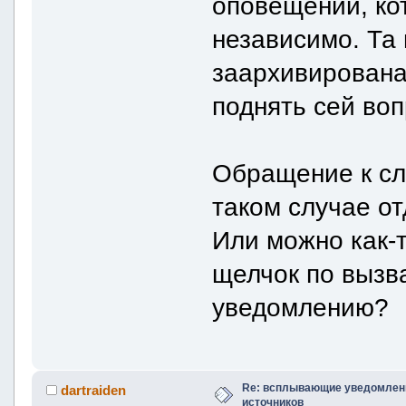
оповещений, ко
независимо. Та
заархивирована
поднять сей воп
Обращение к с
таком случае о
Или можно как-т
щелчок по вызв
уведомлению?
Re: всплывающие уведомлени
dartraiden
источников