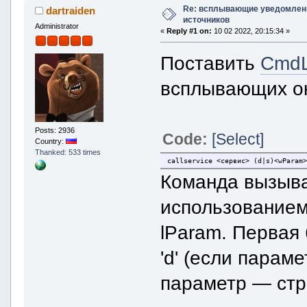
Re: всплывающие уведомлени
dartraiden
источников
Administrator
«
Reply #1 on:
10 02 2022, 20:15:34 »
Поставить
CmdL
всплывающих око
Posts: 2936
Code:
[Select]
Country:
Thanked: 533 times
callservice <сервис> (d|s)<wParam
Команда вызыва
использованием
lParam. Первая
'd' (если параме
параметр — стр