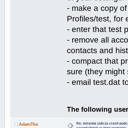
- make a copy of 
Profiles/test, for
- enter that test p
- remove all accou
contacts and hist
- compact that pr
sure (they might s
- email test.dat 
The following user
Re: miranda zalicza crash podc
AdamTko