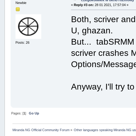
czegokolwiek w okno rozmowy
Newbie
«
Reply #3 on:
28 01 2021, 17:57:04 »
Both, scriver an
U, ghazan.
But... tabSRMM i
Posts: 26
scriver crashes M
Options/Message
Anyway, I'll try 
Pages: [
1
]
Go Up
Miranda NG Official Community Forum
»
Other languages speaking Miranda NG u