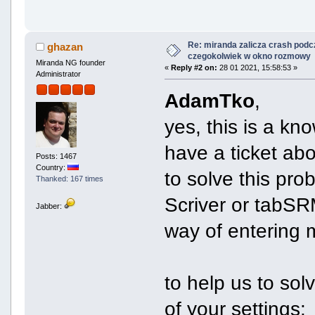
Re: miranda zalicza crash podc
ghazan
czegokolwiek w okno rozmowy
Miranda NG founder
«
Reply #2 on:
28 01 2021, 15:58:53 »
Administrator
AdamTko
,
yes, this is a k
have a ticket abou
Posts: 1467
Country:
to solve this pro
Thanked: 167 times
Scriver or tabSR
Jabber:
way of entering
to help us to so
of your settings: