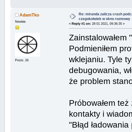
Re: miranda zalicza crash podc
AdamTko
czegokolwiek w okno rozmowy
Newbie
«
Reply #1 on:
28 01 2021, 09:36:35 »
Zainstalowałem 
Podmieniłem prof
wklejaniu. Tyle t
Posts: 26
debugowania, włą
że problem stanow
Próbowałem też 
kontakty i wiadom
"Błąd ładowania 