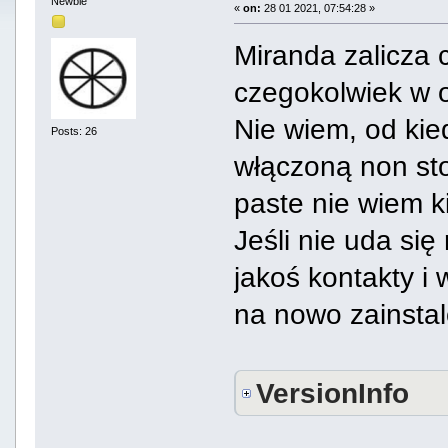
Newbie
«
on:
28 01 2021, 07:54:28 »
Miranda zalicza 
czegokolwiek w 
Nie wiem, od kie
Posts: 26
włączoną non sto
paste nie wiem k
Jeśli nie uda si
jakoś kontakty i
na nowo zainsta
VersionInfo