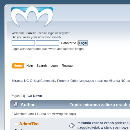
Welcome,
Guest
. Please
login
or
register
.
Did you miss your
activation email
?
Login with username, password and session length
Home
Help
Search
Login
Register
Miranda NG Official Community Forum
»
Other languages speaking Miranda NG u
Pages: [
1
]
Go Down
Author
Topic: miranda zalicza crash
times)
0 Members and 1 Guest are viewing this topic.
miranda zalicza crash podczas 
AdamTko
czegokolwiek w okno rozmowy