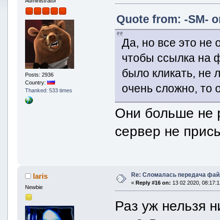
Administrator
Quote from: -SM- o
Да, но все это не
чтобы ссылка на 
было кликать, не 
Posts: 2936
Country:
очень сложно, то 
Thanked: 533 times
Они больше не 
сервер не прис
Re: Сломалась передача фай
laris
«
Reply #16 on:
13 02 2020, 08:17:1
Newbie
Раз уж нельзя н