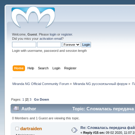
Welcome,
Guest
. Please
login
or
register
.
Did you miss your
activation email
?
Login with username, password and session length
Home
Help
Search
Login
Register
Miranda NG Official Community Forum
»
Miranda NG русскоязычный форум
»
П
Pages:
1
[
2
]
3
Go Down
Author
Topic: Сломалась передача 
0 Members and 1 Guest are viewing this topic.
Re: Сломалась передача фай
dartraiden
«
Reply #15 on:
09 02 2020, 11:07:1