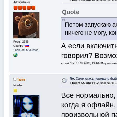
Administrator
Quote
Потом запускаю ас
ничего не могу, ко
Posts: 2936
А если включить
Country:
Thanked: 533 times
говорил? Возмож
«
Last Edit: 13 02 2020, 13:46:08 by dartrai
Re: Сломалась передача фай
laris
«
Reply #20 on:
14 02 2020, 06:46:1
Newbie
Все нормально,
когда я офлайн.
произвольной па