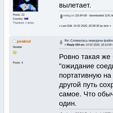
вылетает.
Posts: 22
netlog.txt
(16.84 kB - downloaded 1141 ti
Country:
Thanked: 1 times
«
Last Edit: 14 02 2020, 20:58:36 by laris
»
Re: Сломалась передача файло
jorakrut
«
Reply #24 on:
14 02 2020, 18:14:09 
Newbie
Ровно такая же
Posts: 4
"ожидание соед
портативную на
другой путь сох
самое. Что обыч
один.