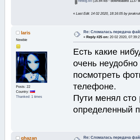
netlog.txt
(16.84 kB - downloaded 1137 ti
«
Last Edit: 14 02 2020, 18:16:05 by jorakru
Re: Сломалась передача фай
laris
«
Reply #25 on:
20 02 2020, 07:39:2
Newbie
Есть какие нибу
очень неудобно
посмотреть фотк
телефоне.
Posts: 22
Country:
Пути менял сто 
Thanked: 1 times
определенный п
Re: Сломалась передача фай
ghazan