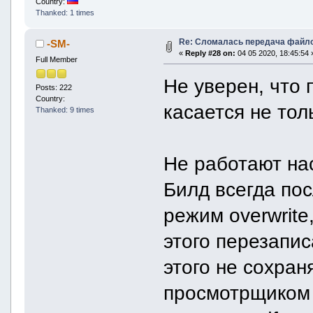
Country:
Thanked: 1 times
Re: Сломалась передача файло
-SM-
«
Reply #28 on:
04 05 2020, 18:45:54 
Full Member
Не уверен, что 
Posts: 222
Country:
касается не тол
Thanked: 9 times
Не работают на
Билд всегда пос
режим overwrite
этого перезапис
этого не сохран
просмотрщиком 