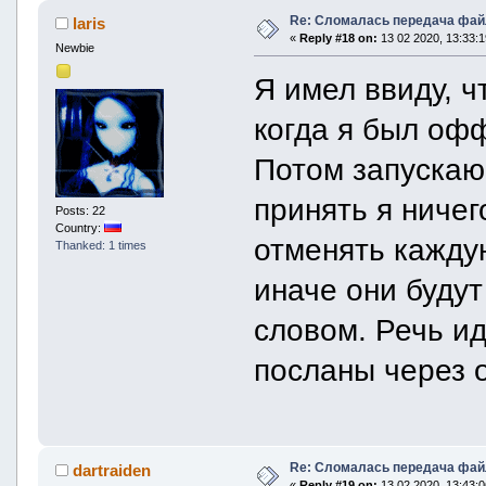
Re: Сломалась передача фай
laris
«
Reply #18 on:
13 02 2020, 13:33:1
Newbie
Я имел ввиду, ч
когда я был офф
Потом запускаю 
принять я ничег
Posts: 22
Country:
отменять каждую
Thanked: 1 times
иначе они будут
словом. Речь ид
посланы через 
Re: Сломалась передача фай
dartraiden
«
Reply #19 on:
13 02 2020, 13:43:0