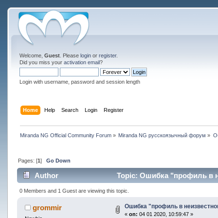
Welcome,
Guest
. Please
login
or
register
.
Did you miss your
activation email
?
Login with username, password and session length
Home
Help
Search
Login
Register
Miranda NG Official Community Forum
»
Miranda NG русскоязычный форум
»
О
Pages: [
1
]
Go Down
Author
Topic: Ошибка "профиль в н
0 Members and 1 Guest are viewing this topic.
Ошибка "профиль в неизвестн
grommir
«
on:
04 01 2020, 10:59:47 »