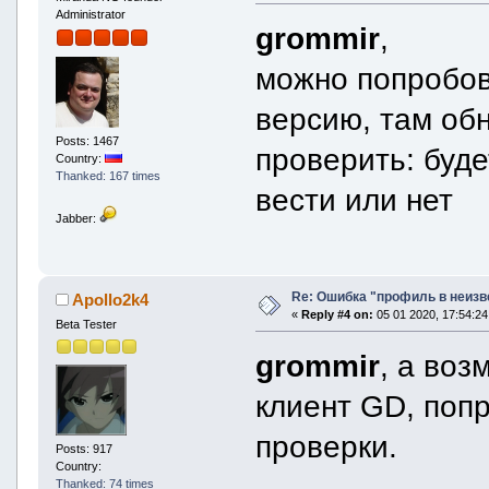
Administrator
grommir
,
можно попробов
версию, там об
Posts: 1467
проверить: буде
Country:
Thanked: 167 times
вести или нет
Jabber:
Re: Ошибка "профиль в неиз
Apollo2k4
«
Reply #4 on:
05 01 2020, 17:54:24
Beta Tester
grommir
, а воз
клиент GD, попр
проверки.
Posts: 917
Country:
Thanked: 74 times