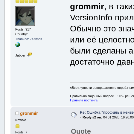
grommir
, в так
VersionInfo прил
Обычно это знач
Posts: 917
Country:
или её целостно
Thanked: 74 times
были сделаны а
Jabber:
достаточно давн
«Все глупости совершаются с серьёзны
Правильно заданный вопрос – 50% реше
Правила постинга
Re: Ошибка "профиль в неиз
grommir
«
Reply #2 on:
04 01 2020, 19:20:00
Newbie
Quote
Posts: 7