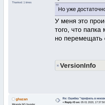
Thanked: 1 times
Но уже достаточно
У меня это прои
того, что папка
но перемещать е
VersionInfo
Re: Ошибка "профиль в неиз
ghazan
«
Reply #3 on:
05 01 2020, 17:37:50
Miranda NG founder