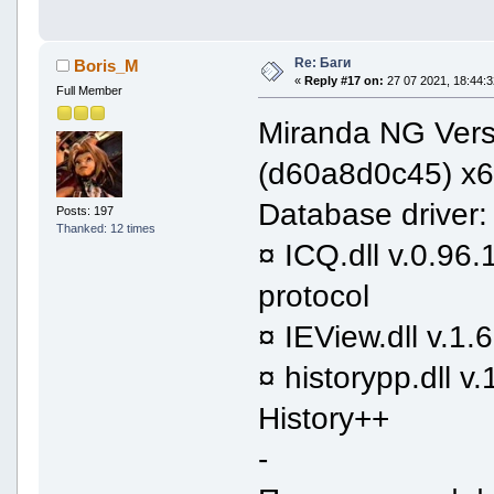
Re: Баги
Boris_M
«
Reply #17 on:
27 07 2021, 18:44:3
Full Member
Miranda NG Versi
(d60a8d0c45) x
Database driver:
Posts: 197
Thanked: 12 times
¤ ICQ.dll v.0.96
protocol
¤ IEView.dll v.1.
¤ historypp.dll v
History++
-