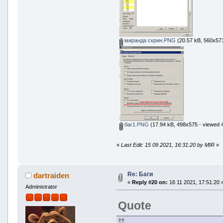
миранда скрин.PNG
(20.57 kB, 560x571
баг1.PNG
(17.94 kB, 498x575 - viewed 4
«
Last Edit: 15 09 2021, 16:31:20 by MIR
»
Re: Баги
dartraiden
«
Reply #20 on:
16 11 2021, 17:51:20 
Administrator
Quote