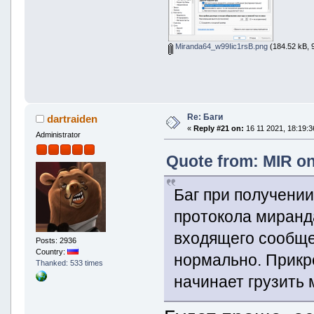
Miranda64_w99Iic1rsB.png
(184.52 kB, 
Re: Баги
dartraiden
«
Reply #21 on:
16 11 2021, 18:19:3
Administrator
Quote from: MIR on
Баг при получени
протокола миранда
входящего сообще
Posts: 2936
Country:
нормально. Прикр
Thanked: 533 times
начинает грузить 