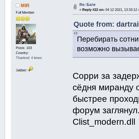
Re: Баги
MIR
«
Reply #22 on:
04 12 2021, 13:33:12 
Full Member
Quote from: dartra
Перебирать сотни 
возможно вызывает
Posts: 103
Country:
Thanked: 4 times
Jabber:
Сорри за задерж
сёдня миранду 
быстрее проходи
форум заглянул.
Clist_modern.dll