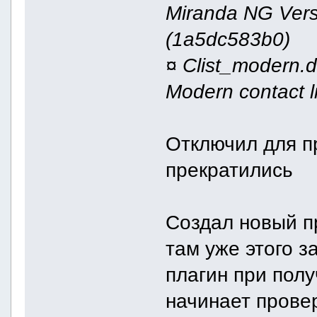
Miranda NG Vers
(1a5dc583b0)
¤ Clist_modern.dl
Modern contact li
Отключил для п
прекратились
Создал новый п
там уже этого з
плагин при пол
начинает провер