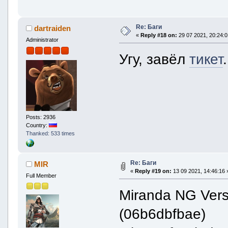
Re: Баги
dartraiden
«
Reply #18 on:
29 07 2021, 20:24:0
Administrator
Угу, завёл
тикет
.
Posts: 2936
Country:
Thanked: 533 times
Re: Баги
MIR
«
Reply #19 on:
13 09 2021, 14:46:16 
Full Member
Miranda NG Versi
(06b6dbfbae)