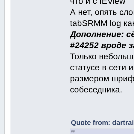
что и с IEView
А нет, опять сл
tabSRMM log ка
Дополнение: с
#24252 вроде 
Только небольш
статусе в сети 
размером шрифт
собеседника.
Quote from: dartra