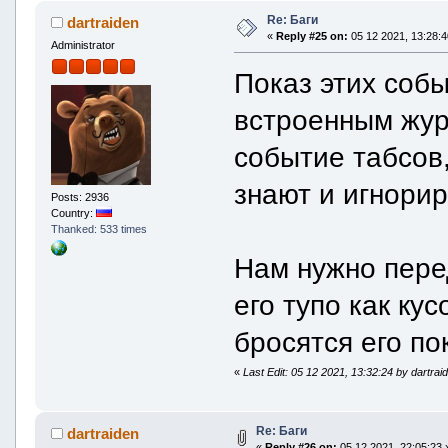
Re: Баги
dartraiden
«
Reply #25 on:
05 12 2021, 13:28:4
Administrator
Показ этих собы
встроенным журн
событие табсов,
знают и игнорир
Posts: 2936
Country:
Thanked: 533 times
Нам нужно пере
его тупо как кус
бросятся его по
«
Last Edit: 05 12 2021, 13:32:24 by dartrai
Re: Баги
dartraiden
«
Reply #26 on:
05 12 2021, 22:05:23 