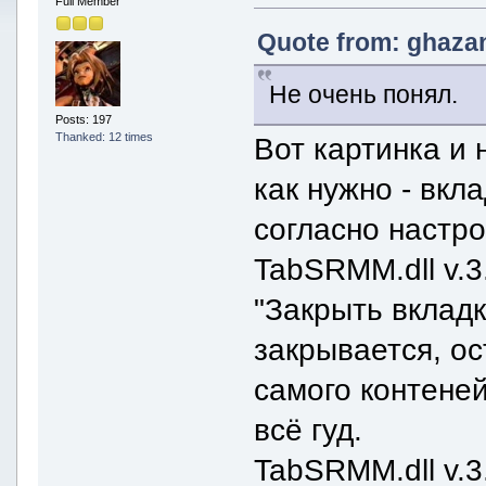
Full Member
Quote from: ghazan
Не очень понял.
Posts: 197
Thanked: 12 times
Вот картинка и 
как нужно - вкл
согласно настр
TabSRMM.dll v.3.
"Закрыть вкладк
закрывается, о
самого контеней
всё гуд.
TabSRMM.dll v.3.