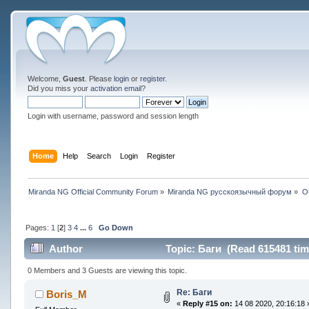
Welcome,
Guest
. Please
login
or
register
.
Did you miss your
activation email
?
Login with username, password and session length
Home
Help
Search
Login
Register
Miranda NG Official Community Forum
»
Miranda NG русскоязычный форум
»
О
Pages:
1
[
2
]
3
4
...
6
Go Down
Author
Topic: Баги (Read 615481 tim
0 Members and 3 Guests are viewing this topic.
Re: Баги
Boris_M
«
Reply #15 on:
14 08 2020, 20:16:18 