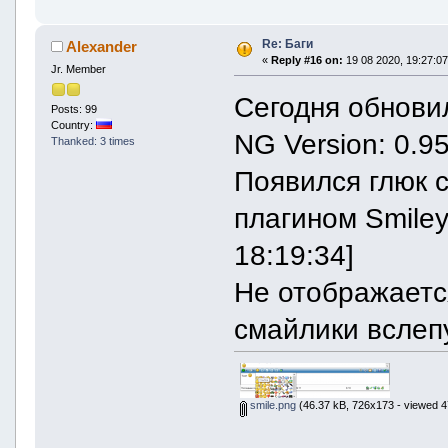
Re: Баги
Alexander
«
Reply #16 on:
19 08 2020, 19:27:07
Jr. Member
Сегодня обнови
Posts: 99
Country:
NG Version: 0.9
Thanked: 3 times
Появился глюк 
плагином SmileyA
18:19:34]
Не отображаетс
смайлики вслеп
smile.png
(46.37 kB, 726x173 - viewed 4