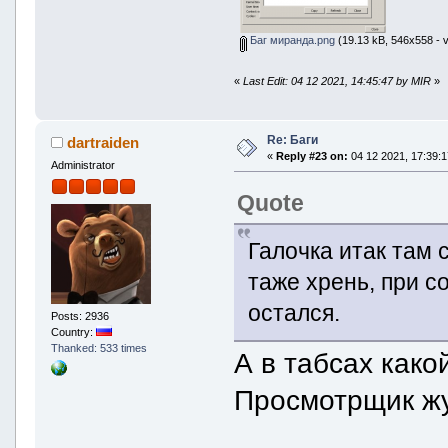
Баг миранда.png
(19.13 kB, 546x558 - v
«
Last Edit: 04 12 2021, 14:45:47 by MIR
»
Re: Баги
dartraiden
«
Reply #23 on:
04 12 2021, 17:39:1
Administrator
Quote
Галочка итак там 
таже хрень, при с
остался.
Posts: 2936
Country:
Thanked: 533 times
А в табсах как
Просмотрщик ж