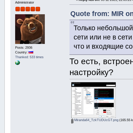
Administrator
Quote from: MIR on
Только небольшой
сети или не в се
что и входящие с
Posts: 2936
Country:
Thanked: 533 times
То есть, встрое
настройку?
Miranda64_TzkTUDUcGT.png
(165.55 k