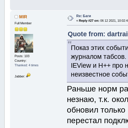
Re: Баги
MIR
«
Reply #27 on:
06 12 2021, 10:02:4
Full Member
Quote from: dartra
Показ этих событ
журналом табсов. 
Posts: 103
Country:
IEView и H++ про 
Thanked: 4 times
неизвестное собы
Jabber:
Раньше норм ра
незнаю, т.к. ок
обновил только 
перестал подкл