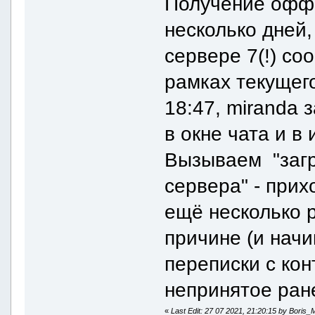
Получение офф-
несколько дней,
сервере 7(!) со
рамках текущего
18:47, miranda 
в окне чата и в 
Вызываем "загр
сервера" - при
ещё несколько 
причине (и нач
переписки с кон
непринятое ран
«
Last Edit: 27 07 2021, 21:20:15 by Boris_