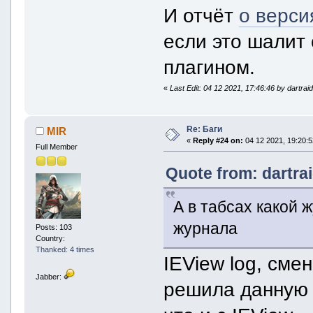
И отчёт
о верси
если это шалит 
плагином.
«
Last Edit: 04 12 2021, 17:46:46 by dartrai
Re: Баги
MIR
«
Reply #24 on:
04 12 2021, 19:20:5
Full Member
Quote from: dartra
А в табсах какой
журнала
Posts: 103
Country:
Thanked: 4 times
IEView log, сме
Jabber:
решила данную п