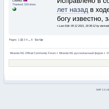
Исправлено в с
Country:
Thanked: 533 times
лет назад
в ход
богу известно, 
«
Last Edit: 09 12 2021, 18:38:12 by dartrai
Pages:
1
[
2
]
3
4
...
6
Go Up
Miranda NG Official Community Forum
»
Miranda NG русскоязычный форум
»
О
SMF 2.0.1