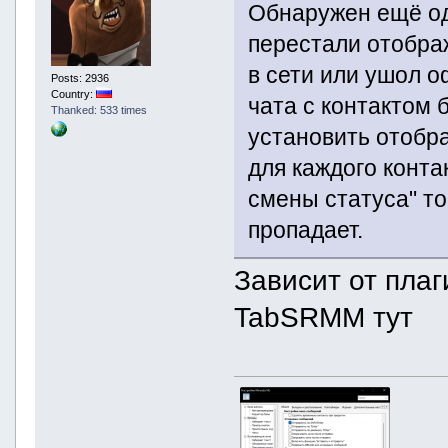
Обнаружен ещё оди
перестали отобра
в сети или ушол о
Posts: 2936
Country:
чата с контактом 
Thanked: 533 times
установить отобра
для каждого конта
смены статуса" то
пропадает.
Зависит от пла
TabSRMM тут