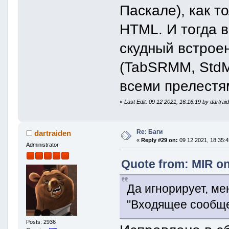
Паскале), как т
HTML. И тогда 
скудный встрое
(TabSRMM, StdMs
всеми прелест
«
Last Edit: 09 12 2021, 16:16:19 by dartrai
Re: Баги
dartraiden
«
Reply #29 on:
09 12 2021, 18:35:4
Administrator
Quote from: MIR on
Да игнорирует, ме
"Входящее сообщ
Posts: 2936