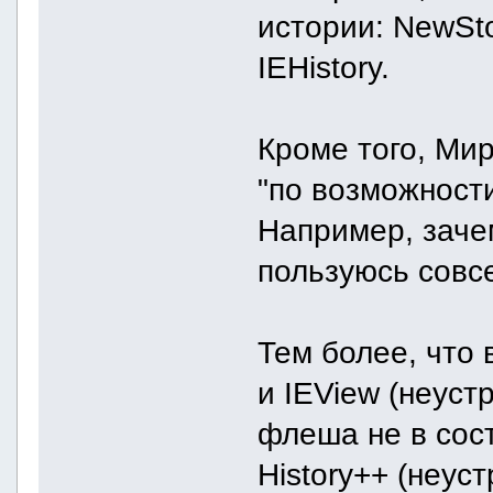
истории: NewStor
IEHistory.
Кроме того, Ми
"по возможности
Например, зачем
пользуюсь совс
Тем более, что
и IEView (неуст
флеша не в сос
History++ (неус