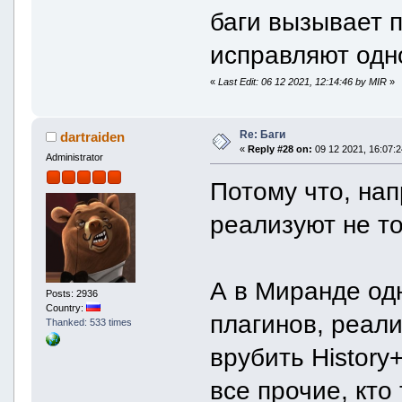
баги вызывает 
исправляют одно
«
Last Edit: 06 12 2021, 12:14:46 by MIR
»
Re: Баги
dartraiden
«
Reply #28 on:
09 12 2021, 16:07:2
Administrator
Потому что, нап
реализуют не то
А в Миранде од
Posts: 2936
Country:
плагинов, реал
Thanked: 533 times
врубить History
все прочие, кто