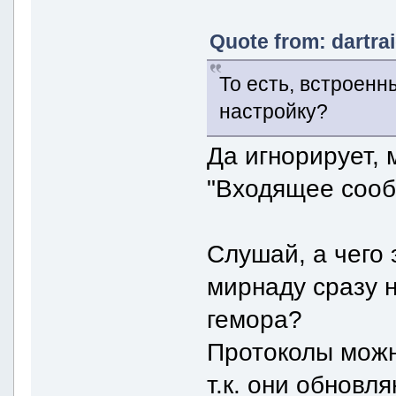
Quote from: dartra
То есть, встроенн
настройку?
Да игнорирует, 
"Входящее соо
Слушай, а чего 
мирнаду сразу н
гемора?
Протоколы можн
т.к. они обновл