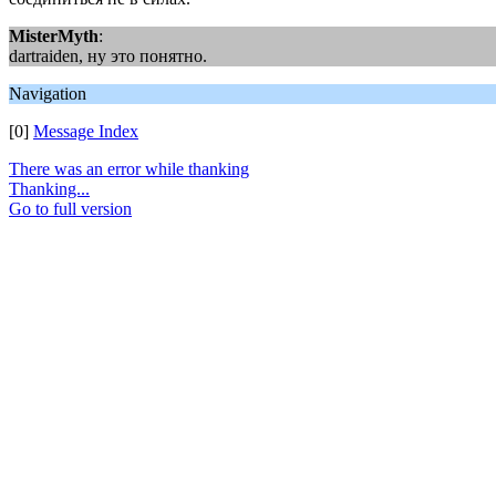
MisterMyth
:
dartraiden, ну это понятно.
Navigation
[0]
Message Index
There was an error while thanking
Thanking...
Go to full version