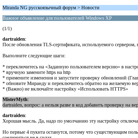
Miranda NG русскоязычный форум > Новости
Важное объявление для пользователей Windows XP
(1/1)
dartraiden
:
После обновления TLS-сертификата, используемого сервером, 
Выполните следующие шаги:
* переключитесь на «Заданную пользователем версию» в нас
* вручную замените https на http
* примените изменения и запустите проверку обновлений (Гл
* обновите Миранду и переключитесь обратно на желаемую 
* (Важно) не включайте настройку «Использовать HTTPS»
MisterMyth
:
dartraiden, вопрос: а нельзя разве в код добавить проверку на
dartraiden
:
Хорошая мысль. Да, надо по умолчанию эту настройку отключать
Но первые 4 пукнта останутся, потому что существующим поль
соединиться не в силах.