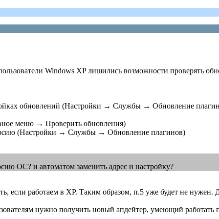
пользователи Windows XP лишились возможности проверять обно
тройках обновлений (Настройки → Службы → Обновление плагин
авное меню → Проверить обновления)
версию (Настройки → Службы → Обновление плагинов)
 версию ОС? и автоматом заменить адрес и настройку?
, если работаем в XP. Таким образом, п.5 уже будет не нужен. 
зователям нужно получить новый апдейтер, умеющий работать по