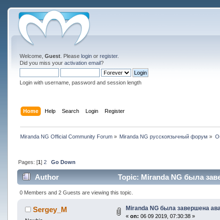
Welcome,
Guest
. Please
login
or
register
.
Did you miss your
activation email
?
Login with username, password and session length
Home
Help
Search
Login
Register
Miranda NG Official Community Forum
»
Miranda NG русскоязычный форум
»
О
Pages: [
1
]
2
Go Down
Author
Topic: Miranda NG была заве
0 Members and 2 Guests are viewing this topic.
Miranda NG была завершена ава
Sergey_M
«
on:
06 09 2019, 07:30:38 »