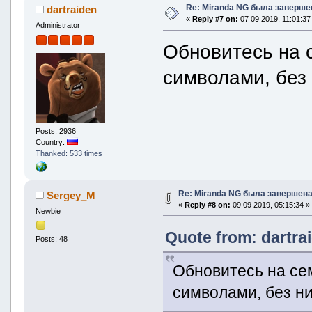
Re: Miranda NG была заверше
dartraiden
«
Reply #7 on:
07 09 2019, 11:01:37
Administrator
Обновитесь на 
символами, без 
Posts: 2936
Country:
Thanked: 533 times
Re: Miranda NG была завершена
Sergey_M
«
Reply #8 on:
09 09 2019, 05:15:34 »
Newbie
Quote from: dartra
Posts: 48
Обновитесь на се
символами, без ни