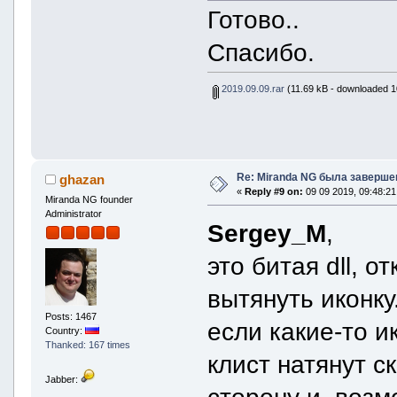
Готово..
Спасибо.
2019.09.09.rar
(11.69 kB - downloaded 1
Re: Miranda NG была заверше
ghazan
«
Reply #9 on:
09 09 2019, 09:48:21
Miranda NG founder
Administrator
Sergey_M
,
это битая dll, о
вытянуть иконку
Posts: 1467
если какие-то и
Country:
Thanked: 167 times
клист натянут с
Jabber:
сторону и, возм