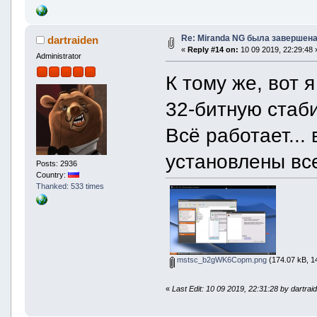
Re: Miranda NG была завершена
dartraiden
«
Reply #14 on:
10 09 2019, 22:29:48 
Administrator
К тому же, вот 
32-битную стаб
Всё работает...
установлены вс
Posts: 2936
Country:
Thanked: 533 times
mstsc_b2gWK6Copm.png
(174.07 kB, 1
«
Last Edit: 10 09 2019, 22:31:28 by dartrai