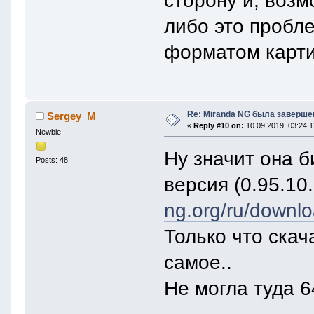
либо это пробл
форматом карт
Re: Miranda NG была заверше
Sergey_M
«
Reply #10 on:
10 09 2019, 03:24:1
Newbie
Ну значит она б
Posts: 48
версия (0.95.10.
ng.org/ru/downlo
Только что скач
самое..
Не могла туда 6