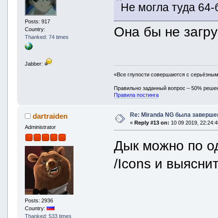
Не могла туда 64-
Posts: 917
Она бы не загру
Country:
Thanked: 74 times
Jabber:
«Все глупости совершаются с серьёзны
Правильно заданный вопрос – 50% реше
Правила постинга
Re: Miranda NG была заверше
dartraiden
«
Reply #13 on:
10 09 2019, 22:24:4
Administrator
Дык можно по од
/Icons и выяснит
Posts: 2936
Country:
Thanked: 533 times