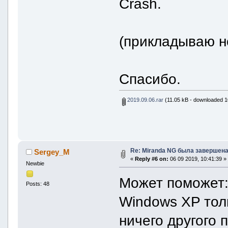
Сrash.
(прикладываю н
Спасибо.
2019.09.06.rar
(11.05 kB - downloaded 1
Re: Miranda NG была завершена
Sergey_M
«
Reply #6 on:
06 09 2019, 10:41:39 »
Newbie
Может поможет
Posts: 48
Windows XP тол
ничего другого 