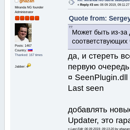
ghazan
«
Reply #3 on:
06 09 2019, 09:11:27
Miranda NG founder
Administrator
Quote from: Sergey
Может быть из-за 
соответствующих 
Posts: 1467
Country:
да, и стереть вс
Thanked: 167 times
первую очередь 
Jabber:
¤ SeenPlugin.dll 
Last seen
добавлять новые
Updater, это га
«
Last Edit: 06 09 2019, 09:13:20 by ghazan