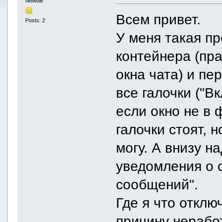
Newbie
Всем привет.
Posts: 2
У меня такая пр
контейнера (пр
окна чата) и пе
все галочки ("В
если окно не в ф
галочки стоят, н
могу. А внизу н
уведомления о 
сообщений".
Где я что отклю
причину неработ