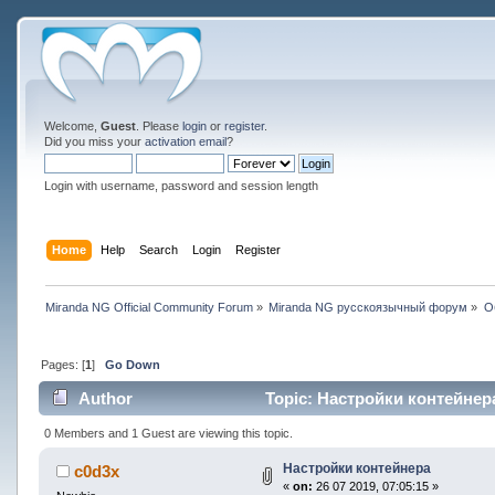
Welcome,
Guest
. Please
login
or
register
.
Did you miss your
activation email
?
Login with username, password and session length
Home
Help
Search
Login
Register
Miranda NG Official Community Forum
»
Miranda NG русскоязычный форум
»
О
Pages: [
1
]
Go Down
Author
Topic: Настройки контейнера
0 Members and 1 Guest are viewing this topic.
Настройки контейнера
c0d3x
«
on:
26 07 2019, 07:05:15 »