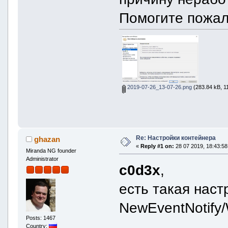
Помогите пожал
2019-07-26_13-07-26.png
(283.84 kB, 1
Re: Настройки контейнера
ghazan
«
Reply #1 on:
28 07 2019, 18:43:58
Miranda NG founder
Administrator
c0d3x
,
есть такая настр
NewEventNotify
Posts: 1467
Country: