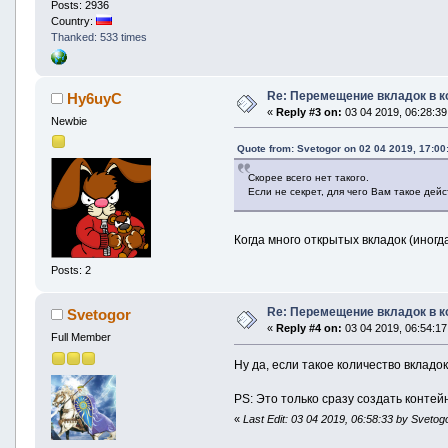
Posts: 2936
Country:
Thanked: 533 times
Re: Перемещение вкладок в к
Hy6uyC
«
Reply #3 on:
03 04 2019, 06:28:39
Newbie
Quote from: Svetogor on 02 04 2019, 17:00
Скорее всего нет такого.
Если не секрет, для чего Вам такое дей
Когда много открытых вкладок (иногд
Posts: 2
Re: Перемещение вкладок в к
Svetogor
«
Reply #4 on:
03 04 2019, 06:54:17
Full Member
Ну да, если такое количество вкладо
PS: Это только сразу создать контей
«
Last Edit: 03 04 2019, 06:58:33 by Svetog