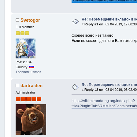
Re: Перемещение вкладок в к
Svetogor
«
Reply #1 on:
02 04 2019, 17:00:38
Full Member
Скорее всего нет такого.
Если не секрет, для чего Вам такое 
Posts: 134
Country:
Thanked: 9 times
Re: Перемещение вкладок в к
dartraiden
«
Reply #2 on:
03 04 2019, 06:02:40
Administrator
https://wiki.miranda-ng.org/index.php?
title=Plugin:TabSRMM/en/Containers