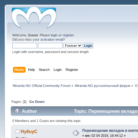
Welcome,
Guest
. Please
login
or
register
.
Did you miss your
activation email
?
Login with username, password and session length
Home
Help
Search
Login
Register
Miranda NG Official Community Forum
»
Miranda NG русскоязычный форум
»
О
Pages: [
1
]
Go Down
Author
Topic: Перемещение вкладок
0 Members and 1 Guest are viewing this topic.
Перемещение вкладок в конт
Hy6uyC
«
on:
02 04 2019, 16:44:12 »