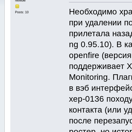
Newbie
Необходимо хра
Posts: 10
при удалении п
прилетала назад
ng 0.95.10). В 
openfire (версия
поддерживает X
Monitoring. Пла
в вэб интерфей
xep-0136 походу
контакта (или у
после перезапус
ростер, но исто