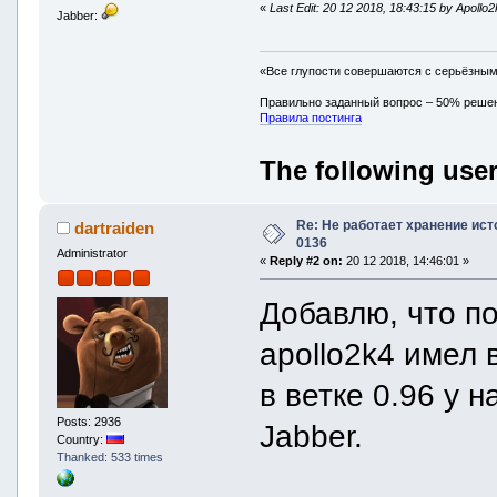
«
Last Edit: 20 12 2018, 18:43:15 by Apollo
Jabber:
«Все глупости совершаются с серьёзны
Правильно заданный вопрос – 50% реше
Правила постинга
The following user
Re: Не работает хранение ист
dartraiden
0136
Administrator
«
Reply #2 on:
20 12 2018, 14:46:01 »
Добавлю, что п
apollo2k4 имел 
в ветке 0.96 у 
Posts: 2936
Jabber.
Country:
Thanked: 533 times