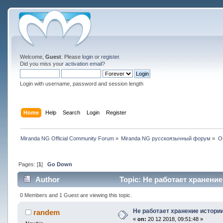
Welcome,
Guest
. Please
login
or
register
.
Did you miss your
activation email
?
Login with username, password and session length
Home
Help
Search
Login
Register
Miranda NG Official Community Forum
»
Miranda NG русскоязычный форум
»
О
Pages: [
1
]
Go Down
Author
Topic: Не работает хранение
0 Members and 1 Guest are viewing this topic.
Не работает хранение истори
randem
«
on:
20 12 2018, 09:51:48 »