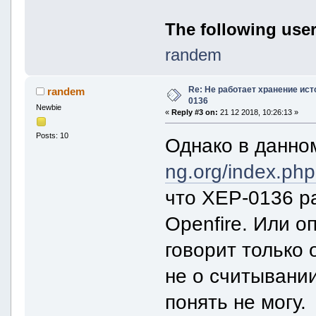
The following user
randem
Re: Не работает хранение ист
randem
0136
Newbie
«
Reply #3 on:
21 12 2018, 10:26:13 »
Posts: 10
Однако в данн
ng.org/index.ph
что XEP-0136 ра
Openfire. Или о
говорит только 
не о считывании
понять не могу.