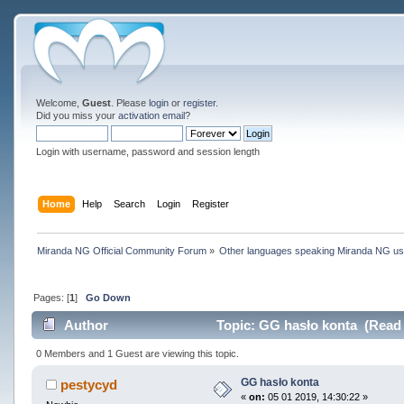
Welcome,
Guest
. Please
login
or
register
.
Did you miss your
activation email
?
Login with username, password and session length
Home
Help
Search
Login
Register
Miranda NG Official Community Forum
»
Other languages speaking Miranda NG u
Pages: [
1
]
Go Down
Author
Topic: GG hasło konta (Read 
0 Members and 1 Guest are viewing this topic.
GG hasło konta
pestycyd
«
on:
05 01 2019, 14:30:22 »