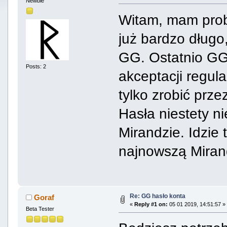
Newbie
Witam, mam pro
już bardzo długo
GG. Ostatnio GG z
Posts: 2
akceptacji regul
tylko zrobić prze
Hasła niestety n
Mirandzie. Idzie
najnowszą Mira
Re: GG hasło konta
Goraf
«
Reply #1 on:
05 01 2019, 14:51:57 »
Beta Tester