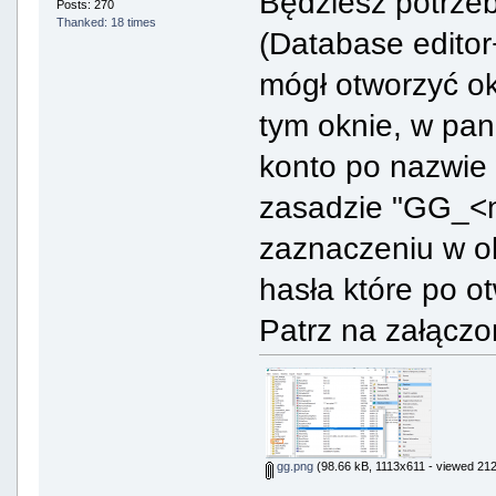
Będziesz potrze
Posts: 270
Thanked: 18 times
(Database editor
mógł otworzyć ok
tym oknie, w pan
konto po nazwie 
zasadzie "GG_<
zaznaczeniu w ok
hasła które po o
Patrz na załączo
gg.png
(98.66 kB, 1113x611 - viewed 212