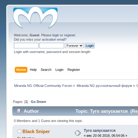
Welcome,
Guest
. Please
login
or
register
.
Did you miss your
activation email
?
Login with username, password and session length
Home
Help
Search
Login
Register
Miranda NG Official Community Forum
»
Miranda NG русскоязычный форум
»
Pages: [
1
]
Go Down
Author
Topic: Туго запускается (Re
0 Members and 1 Guest are viewing this topic.
Туго запускается
Black Sniper
«
on:
20 06 2018, 06:54:06 »