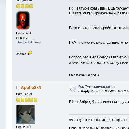
Sr. Member
При запуске сразу висит. Выгружае
В папке Plugin Updates\Backups вся
Раза с пятого, смог сработать плаги
Posts: 401
Country:
ПКМ - по иконке миранды ничего не 
Thanked: 4 times
Jabber:
Вопрос, это вчера/сегодня что-то о
«
Last Edit: 20 06 2018, 06:56:42 by Black
Бью метко, но редко...
Re: Туго запускается
Apollo2k4
«
Reply #1 on:
20 06 2018, 07:02:1
Beta Tester
Black Sniper
, была синхронизация 
«Все глупости совершаются с серьёзн
Posts: 917
Правильно заданный вопрос – 50% реш