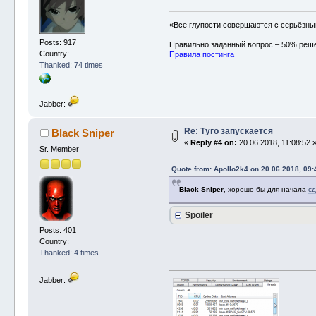
«Все глупости совершаются с серьёзн
Posts: 917
Правильно заданный вопрос – 50% реш
Country:
Правила постинга
Thanked: 74 times
Jabber:
Re: Туго запускается
Black Sniper
«
Reply #4 on:
20 06 2018, 11:08:52 
Sr. Member
Quote from: Apollo2k4 on 20 06 2018, 09:
Black Sniper
, хорошо бы для начала
сд
Spoiler
Posts: 401
Country:
Thanked: 4 times
Jabber: