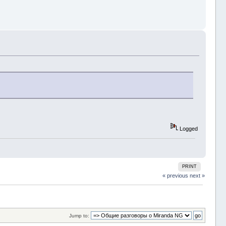
Logged
PRINT
« previous
next »
Jump to: