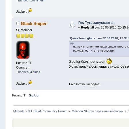
Thanked: 167 times
Jabber:
Re: Туго запускается
Black Sniper
«
Reply #8 on:
23 06 2018, 20:25:2
Sr. Member
Quote from: ghazan on 22 06 2018, 12:30:
на приаттаченном гифе виден просто с
возможно, я что-то пропустил
Spoiler был пропущен
Posts: 401
Хотя, признаюсь, кидать гифку без 
Country:
Thanked: 4 times
Jabber:
Бью метко, но редко...
Pages: [
1
]
Go Up
Miranda NG Official Community Forum
»
Miranda NG русскоязычный форум
»