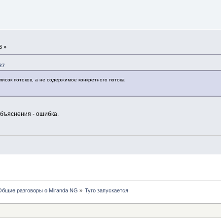
6 »
27
писок потоков, а не содержимое конкретного потока
объяснения - ошибка.
Общие разговоры о Miranda NG
»
Туго запускается