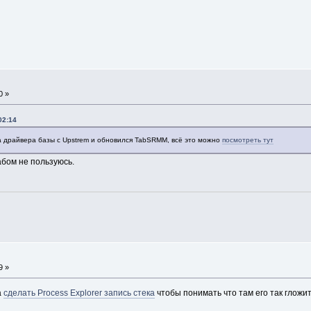
0 »
02:14
а драйвера базы с Upstrem и обновился TabSRMM, всё это можно
посмотреть тут
абом не пользуюсь.
9 »
а
сделать Process Explorer запись стека
чтобы понимать что там его так глож