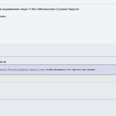
ым выражением лица» © Кён «Меланхолия Сузумии Харухи»
ения.
»
48:49
елать Process Explorer запись стека
чтобы понимать что там его так гложит…