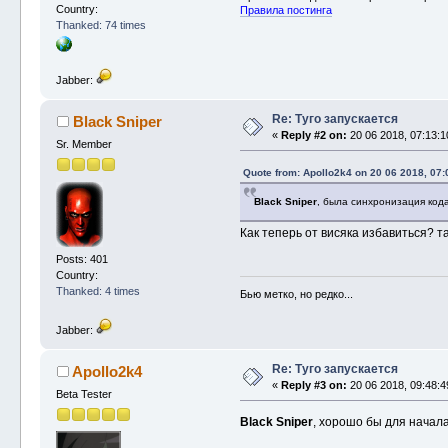
Country:
Правила постинга
Thanked: 74 times
Jabber:
Re: Туго запускается
Black Sniper
«
Reply #2 on:
20 06 2018, 07:13:1
Sr. Member
Quote from: Apollo2k4 on 20 06 2018, 07:
Black Sniper
, была синхронизация код
Как теперь от висяка избавиться? т
Posts: 401
Country:
Thanked: 4 times
Бью метко, но редко...
Jabber:
Re: Туго запускается
Apollo2k4
«
Reply #3 on:
20 06 2018, 09:48:4
Beta Tester
Black Sniper
, хорошо бы для начал