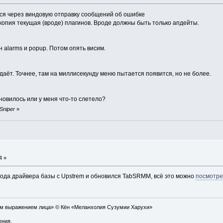
тся через виндовую отправку сообщений об ошибке
 копия текущая (вроде) плагинов. Вроде должны быть только апдейты.
н alarms и popup. Потом опять висим.
даёт. Точнее, там на миллисекунду меню пытается появится, но не более.
бновилось или у меня что-то слетело?
 Sniper
»
4 »
кода драйвера базы с Upstrem и обновился TabSRMM, всё это можно
посмотре
ым выражением лица» © Кён «Меланхолия Сузумии Харухи»
ения.