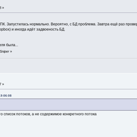
8 »
ПК. Запустилась нормально. Вероятно, с БД проблема. Завтра ещё раз прове
opbox) и иногда идёт задвоеность БД.
ля была...
 Sniper
»
7 »
19:06:08
о список потоков, а не содержимое конкретного потока