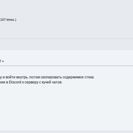
107 times.)
7 »
у и войти внутрь. потом скопировать содержимое стека
и в Discord к серверу с кучей чатов