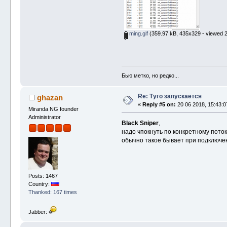
ming.gif
(359.97 kB, 435x329 - viewed 2
Бью метко, но редко...
Re: Туго запускается
ghazan
«
Reply #5 on:
20 06 2018, 15:43:0
Miranda NG founder
Administrator
Black Sniper
,
надо чпокнуть по конкретному поток
обычно такое бывает при подключени
Posts: 1467
Country:
Thanked: 167 times
Jabber: