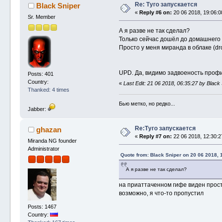
Re: Туго запускается
Black Sniper
«
Reply #6 on:
20 06 2018, 19:06:0
Sr. Member
А я разве не так сделал?
Только сейчас дошёл до домашнего 
Просто у меня миранда в облаке (dr
UPD. Да, видимо задвоеность профи
Posts: 401
Country:
«
Last Edit: 21 06 2018, 06:35:27 by Black
Thanked: 4 times
Бью метко, но редко...
Jabber:
Re:Туго запускается
ghazan
«
Reply #7 on:
22 06 2018, 12:30:2
Miranda NG founder
Administrator
Quote from: Black Sniper on 20 06 2018, 
А я разве не так сделал?
на приаттаченном гифе виден прост
возможно, я что-то пропустил
Posts: 1467
Country: