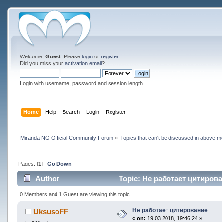
Welcome,
Guest
. Please
login
or
register
.
Did you miss your
activation email
?
Login with username, password and session length
Home
Help
Search
Login
Register
Miranda NG Official Community Forum
»
Topics that can't be discussed in above m
Pages: [
1
]
Go Down
Author
Topic: Не работает цитирова
0 Members and 1 Guest are viewing this topic.
Не работает цитирование
UksusoFF
«
on:
19 03 2018, 19:46:24 »