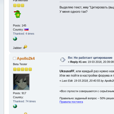
Full Member
Выделяю текст, жму "Цитировать (выд
У меня одного так?
Posts: 145
Country:
Thanked: 4 times
Jabber:
Re: Не работает цитирование
Apollo2k4
«
Reply #1 on:
19 03 2018, 20:39:08
Beta Tester
UksusoFF
, или каждый раз нужно н
Или же пойти в настройки форума и
«
Last Edit: 19 03 2018, 20:40:55 by Apollo
«Все глупости совершаются с серьёзны
Posts: 917
Country:
Правильно заданный вопрос – 50% реше
Thanked: 74 times
Правила постинга