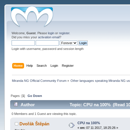
Welcome,
Guest
. Please
login
or
register
.
Did you miss your
activation email
?
Login with username, password and session length
Home
Help
Search
Login
Register
Miranda NG Official Community Forum
»
Other languages speaking Miranda NG u
Pages: [
1
]
Go Down
Author
Topic: CPU na 100% (Read 10
0 Members and 1 Guest are viewing this topic.
CPU na 100%
Dvořák Štěpán
«
on:
07 11 2017, 18:25:26 »