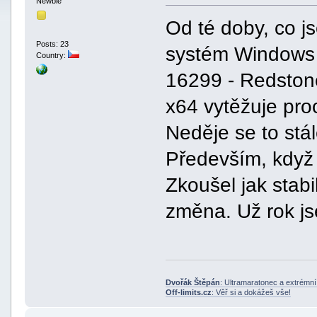
Newbie
Od té doby, co j
Posts: 23
systém Windows 1
Country:
16299 - Redston
x64 vytěžuje pro
Neděje se to stál
Především, když 
Zkoušel jak stabi
změna. Už rok j
Dvořák Štěpán
: Ultramaratonec a extrémn
Off-limits.cz
: Věř si a dokážeš vše!