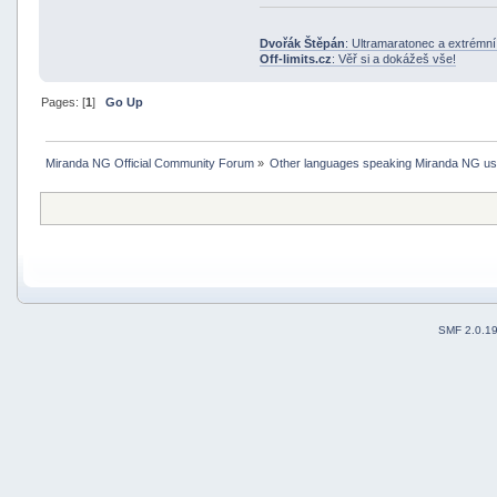
Dvořák Štěpán
: Ultramaratonec a extrémn
Off-limits.cz
: Věř si a dokážeš vše!
Pages: [
1
]
Go Up
Miranda NG Official Community Forum
»
Other languages speaking Miranda NG u
SMF 2.0.1