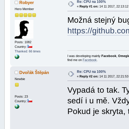
Re: CPU na 100%
Robyer
«
Reply #1 on:
14 11 2017, 22:13:12
Hero Member
Možná stejný bug
https://github.c
Posts: 1082
Country:
Thanked: 66 times
I was developing mainly
Facebook
,
Omegl
find me on
Facebook
.
Re: CPU na 100%
Dvořák Štěpán
«
Reply #2 on:
14 11 2017, 22:21:53
Newbie
Vypadá to tak. Ty
Posts: 23
sedí i u mě. Vžd
Country:
Pokud je skryta, 