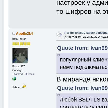
настроек у адми
то шифров на эт
Re: Не ко всем jabber сервер
Apollo2k4
«
Reply #5 on:
29 08 2017, 04:49:12
Beta Tester
Quote from: Ivan99
популярный клиен
нему подключатьс
Posts: 917
Country:
Thanked: 74 times
В миранде нико
Quote from: Ivan99
Jabber:
Любой SSL/TLS вз
соответствия серт