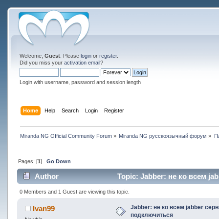
Welcome,
Guest
. Please
login
or
register
.
Did you miss your
activation email
?
Login with username, password and session length
Home
Help
Search
Login
Register
Miranda NG Official Community Forum
»
Miranda NG русскоязычный форум
»
П
Pages: [
1
]
Go Down
Author
Topic: Jabber: не ко всем j
0 Members and 1 Guest are viewing this topic.
Jabber: не ко всем jabber сер
Ivan99
подключиться