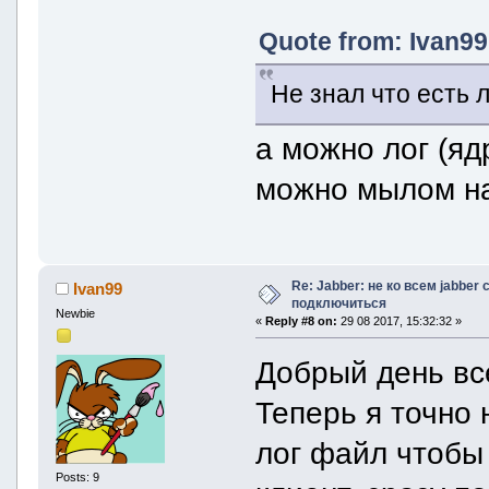
Quote from: Ivan99
Не знал что есть 
а можно лог (яд
можно мылом на
Re: Jabber: не ко всем jabber
Ivan99
подключиться
Newbie
«
Reply #8 on:
29 08 2017, 15:32:32 »
Добрый день вс
Теперь я точно 
лог файл чтобы 
Posts: 9