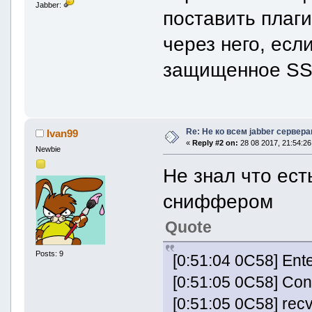
Jabber:
поставить плаг
через него, есл
защищенное SSL
Re: Не ко всем jabber сервер
Ivan99
«
Reply #2 on:
28 08 2017, 21:54:26
Newbie
Не знал что ест
сниффером
Quote
Posts: 9
[0:51:04 0C58] Ent
[0:51:05 0C58] Con
[0:51:05 0C58] rec