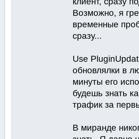
клиент, сразу по
Возможно, я гре
временные проб
сразу...
Use PluginUpdat
обновлялки в л
минуты его исп
будешь знать к
трафик за перв
В миранде никог
знать. Я давно н