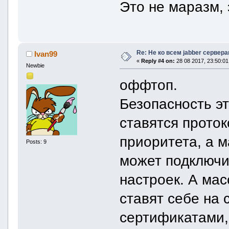
Это не маразм, 
Re: Не ко всем jabber сервер
Ivan99
«
Reply #4 on:
28 08 2017, 23:50:01
Newbie
оффтоп.
Безопасность эт
ставятся прото
приоритета, а м
Posts: 9
может подключит
настроек. А мас
ставят себе на 
сертификатами,