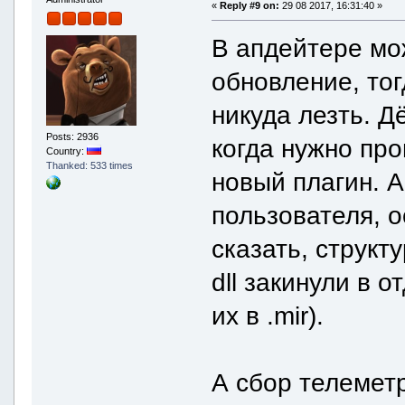
«
Reply #9 on:
29 08 2017, 16:31:40 »
В апдейтере мо
обновление, тог
никуда лезть. Д
Posts: 2936
когда нужно пр
Country:
Thanked: 533 times
новый плагин. 
пользователя, о
сказать, структ
dll закинули в 
их в .mir).
А сбор телеметр