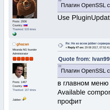
Плагин OpenSSL с
Use PluginUpdat
Posts: 2936
Country:
Thanked: 533 times
Re: Не ко всем jabber сервер
ghazan
«
Reply #7 on:
29 08 2017, 07:52:41
Miranda NG founder
Administrator
Quote from: Ivan99
Плагин OpenSSL с
в главном меню 
Posts: 1467
Country:
Available compon
Thanked: 167 times
профит
Jabber: