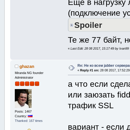
Еще в нагрузку
(подключение у
Spoiler
Те же 77 байт, 
«
Last Edit: 28 08 2017, 15:17:49 by Ivan99
Re: Не ко всем jabber сервер
ghazan
«
Reply #1 on:
28 08 2017, 17:52:29
Miranda NG founder
Administrator
а что если сдел
или заюзать fid
трафик SSL
Posts: 1467
Country:
Thanked: 167 times
вариант - если 