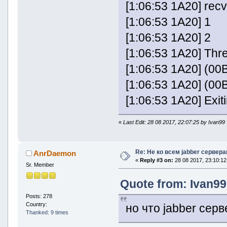
[1:06:53 1A20] recv
[1:06:53 1A20] 1
[1:06:53 1A20] 2
[1:06:53 1A20] Thr
[1:06:53 1A20] (00
[1:06:53 1A20] (0
[1:06:53 1A20] Exi
«
Last Edit: 28 08 2017, 22:07:25 by Ivan99
Re: Не ко всем jabber сервер
AnrDaemon
«
Reply #3 on:
28 08 2017, 23:10:12
Sr. Member
Quote from: Ivan99
Posts: 278
Country:
но что jabber сер
Thanked: 9 times