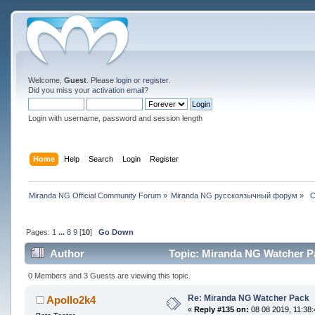
Welcome,
Guest
. Please
login
or
register
.
Did you miss your
activation email
?
Login with username, password and session length
Home
Help
Search
Login
Register
Miranda NG Official Community Forum
»
Miranda NG русскоязычный форум
»
 
Pages:
1
...
8
9
[
10
]
Go Down
Author
Topic: Miranda NG Watcher P
0 Members and 3 Guests are viewing this topic.
Re: Miranda NG Watcher Pack
Apollo2k4
«
Reply #135 on:
08 08 2019, 11:38: