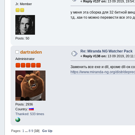
«
Reply #137 on:
13 09 2019, 19:54:
Jr. Member
у меня эта сборка для 32 битной вин
тд...как-то можно перевести все это 
Posts: 50
Re: Miranda NG Watcher Pack
dartraiden
«
Reply #138 on:
13 09 2019, 20:11:
Administrator
Заменить все exe и dll, кроме dll-ок с
https://www.miranda-ng.org/distr/depre
Posts: 2936
Country:
Thanked: 533 times
Pages:
1
...
8
9
[
10
]
Go Up