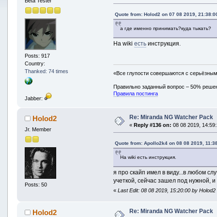
Beta Tester
Quote from: Holod2 on 07 08 2019, 21:38:0
а где именно принимать?куда тыкать?
На wiki
есть
инструкция.
Posts: 917
Country:
Thanked: 74 times
«Все глупости совершаются с серьёзны
Правильно заданный вопрос – 50% реше
Правила постинга
Jabber:
Re: Miranda NG Watcher Pack
Holod2
«
Reply #136 on:
08 08 2019, 14:59:
Jr. Member
Quote from: Apollo2k4 on 08 08 2019, 11:3
На wiki есть инструкция.
я про скайп имел в виду...в любом сл
учеткой, сейчас зашел под нужной, и
Posts: 50
«
Last Edit: 08 08 2019, 15:20:00 by Holod2
Re: Miranda NG Watcher Pack
Holod2