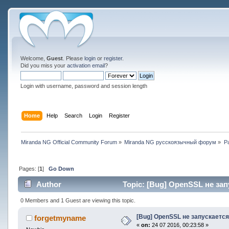
Welcome,
Guest
. Please
login
or
register
.
Did you miss your
activation email
?
Login with username, password and session length
Home
Help
Search
Login
Register
Miranda NG Official Community Forum
»
Miranda NG русскоязычный форум
»
Р
Pages: [
1
]
Go Down
Author
Topic: [Bug] OpenSSL не зап
0 Members and 1 Guest are viewing this topic.
[Bug] OpenSSL не запускается
forgetmyname
«
on:
24 07 2016, 00:23:58 »