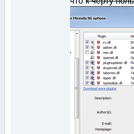
что
к чёрту пол