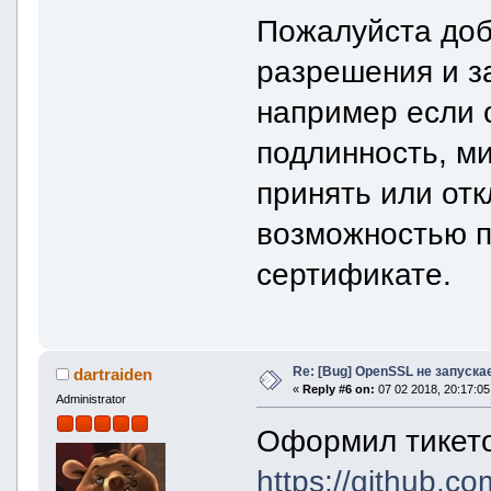
Пожалуйста доб
разрешения и з
например если 
подлинность, м
принять или отк
возможностью 
сертификате.
Re: [Bug] OpenSSL не запуска
dartraiden
«
Reply #6 on:
07 02 2018, 20:17:05
Administrator
Оформил тикет
https://github.c