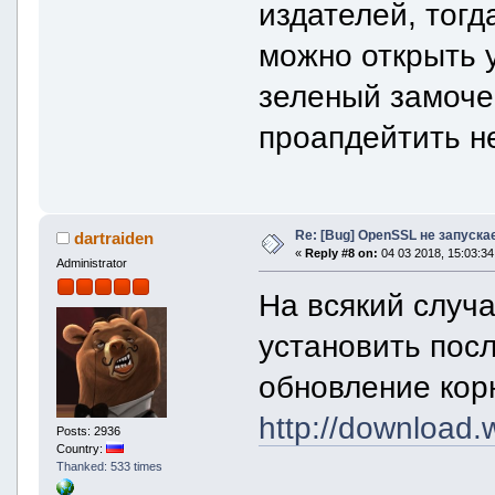
издателей, тогд
можно открыть у
зеленый замоче
проапдейтить н
Re: [Bug] OpenSSL не запуска
dartraiden
«
Reply #8 on:
04 03 2018, 15:03:34
Administrator
На всякий случа
установить пос
обновление кор
http://downloa
Posts: 2936
Country:
Thanked: 533 times