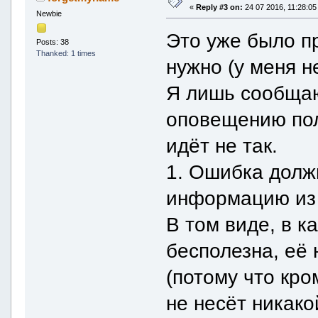
«
Reply #3 on:
24 07 2016, 11:28:05
Newbie
Это уже было пр
Posts: 38
Thanked: 1 times
нужно (у меня н
Я лишь сообщаю
оповещению поль
идёт не так.
1. Ошибка долж
информацию из 
В том виде, в к
бесполезна, её
(потому что кр
не несёт никако