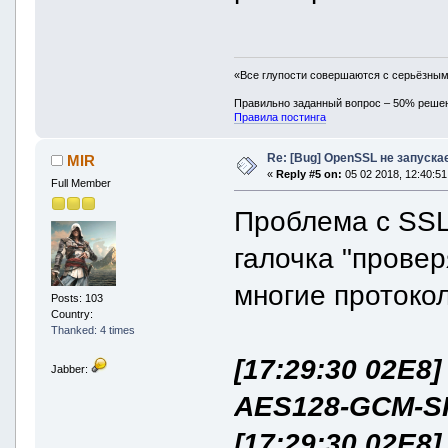
«Все глупости совершаются с серьёзны
Правильно заданный вопрос – 50% реше
Правила постинга
Re: [Bug] OpenSSL не запуска
MIR
«
Reply #5 on:
05 02 2018, 12:40:51
Full Member
Проблема с SSL
галочка "прове
многие протокол
Posts: 103
Country:
Thanked: 4 times
[17:29:30 02E8
Jabber:
AES128-GCM-S
[17:29:30 02E8]