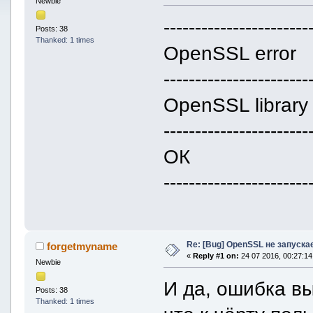
Newbie
-----------------------
Posts: 38
Thanked: 1 times
OpenSSL error
-----------------------
OpenSSL library 
-----------------------
ОК
-----------------------
Re: [Bug] OpenSSL не запуска
forgetmyname
«
Reply #1 on:
24 07 2016, 00:27:14
Newbie
И да, ошибка в
Posts: 38
Thanked: 1 times