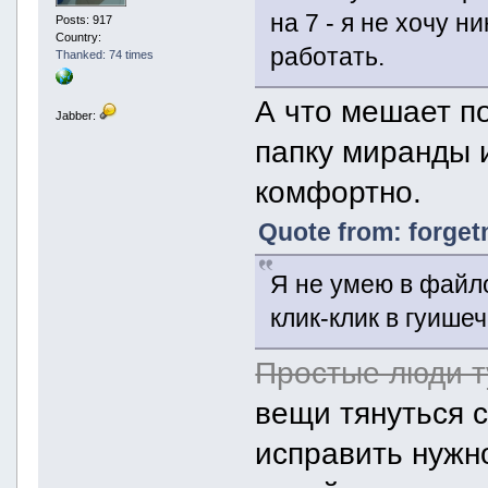
на 7 - я не хочу н
Posts: 917
Country:
работать.
Thanked: 74 times
А что мешает п
Jabber:
папку миранды и
комфортно.
Quote from: forget
Я не умею в файло
клик-клик в гуише
Простые люди ту
вещи тянуться с
исправить нужно