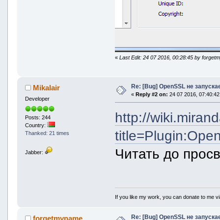
«
Last Edit: 24 07 2016, 00:28:45 by forge
Re: [Bug] OpenSSL не запуска
Mikalair
«
Reply #2 on:
24 07 2016, 07:40:42
Developer
http://wiki.mira
Posts: 244
Country:
title=Plugin:Ope
Thanked: 21 times
Читать до прос
Jabber:
If you like my work, you can donate to me vi
Re: [Bug] OpenSSL не запуска
forgetmyname