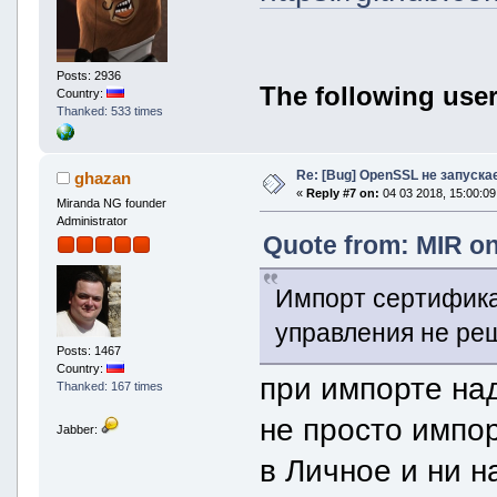
Posts: 2936
The following user
Country:
Thanked: 533 times
Re: [Bug] OpenSSL не запуска
ghazan
«
Reply #7 on:
04 03 2018, 15:00:09
Miranda NG founder
Administrator
Quote from: MIR on
Импорт сертификат
управления не ре
Posts: 1467
Country:
при импорте над
Thanked: 167 times
не просто импор
Jabber:
в Личное и ни н