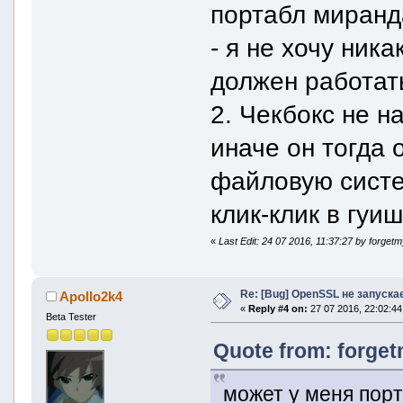
портабл миранда
- я не хочу ника
должен работат
2. Чекбокс не н
иначе он тогда 
файловую систем
клик-клик в гуи
«
Last Edit: 24 07 2016, 11:37:27 by forge
Re: [Bug] OpenSSL не запуска
Apollo2k4
«
Reply #4 on:
27 07 2016, 22:02:44
Beta Tester
Quote from: forget
может у меня порта