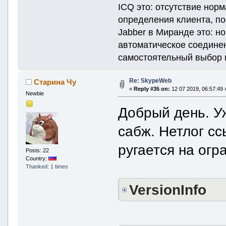
ICQ это: отсутствие но
определения клиента, п
Jabber в Миранде это: 
автоматическое соединен
самостоятельный выбор 
Re: SkypeWeb
Старина Чу
«
Reply #35 on:
12 07 2019, 06:57:49 
Newbie
Добрый день. У
сабж. Нетлог сс
ругается на огр
Posts: 22
Country:
Thanked: 1 times
VersionInfo