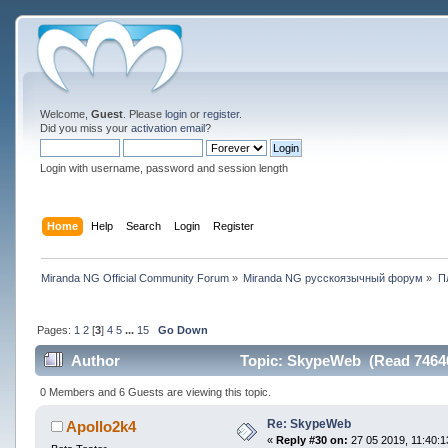
Welcome,
Guest
. Please
login
or
register
.
Did you miss your
activation email
?
Login with username, password and session length
Home
Help
Search
Login
Register
Miranda NG Official Community Forum
»
Miranda NG русскоязычный форум
»
П
Pages:
1
2
[
3
]
4
5
...
15
Go Down
Author
Topic: SkypeWeb (Read 74646
0 Members and 6 Guests are viewing this topic.
Re: SkypeWeb
Apollo2k4
«
Reply #30 on:
27 05 2019, 11:40:1