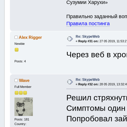
Сузумии Харухи»
Правильно заданный воп
Правила постинга
Re: SkypeWeb
Alex Rigger
«
Reply #31 on:
27 05 2019, 11:53:2
Newbie
Через веб в хро
Posts: 4
Re: SkypeWeb
Wave
«
Reply #32 on:
28 05 2019, 13:32:4
Full Member
Решил стряхнуть
Симптомы один 
Попробовал зай
Posts: 181
Country: