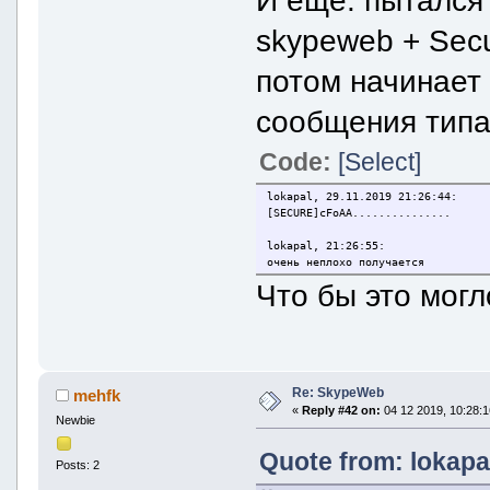
И ещё: пытался
skypeweb + Secu
потом начинает
сообщения тип
Code:
[Select]
lokapal, 29.11.2019 21:26:44:
[SECURE]cFoAA...............
lokapal, 21:26:55:
очень неплохо получается
Что бы это мог
Re: SkypeWeb
mehfk
«
Reply #42 on:
04 12 2019, 10:28:1
Newbie
Quote from: lokapa
Posts: 2