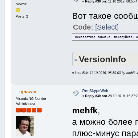
«
Reply #38 on:
11 10 2019, 08:55:4
Newbie
Вот такое сооб
Posts: 2
Code:
[Select]
Неизвестное событие, пожалуйста, 
VersionInfo
«
Last Edit: 11 10 2019, 08:59:03 by mehfk
Re: SkypeWeb
ghazan
«
Reply #39 on:
24 10 2019, 16:27:2
Miranda NG founder
Administrator
mehfk
,
а можно более 
плюс-минус пара