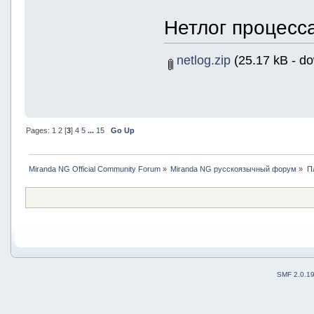
Нетлог процесса
netlog.zip
(25.17 kB - d
Pages:
1
2
[
3
]
4
5
...
15
Go Up
Miranda NG Official Community Forum
»
Miranda NG русскоязычный форум
»
П
SMF 2.0.1