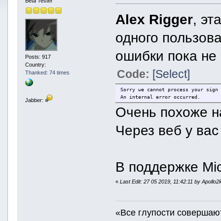
Beta Tester
Alex Rigger
, э
одного пользов
ошибки пока не 
Posts: 917
Country:
Code:
[Select]
Thanked: 74 times
Sorry we cannot process your sign
An internal error occurred.
Jabber:
Очень похоже н
Через веб у ва
В поддержке Mic
«
Last Edit: 27 05 2019, 11:42:11 by Apollo2
«Все глупости совершаю