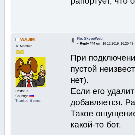
рапортует, что 
Re: SkypeWeb
WAJIM
«
Reply #44 on:
16 12 2019, 16:20:49 
Jr. Member
При подключени
пустой неизвест
нет).
Если его удалит
Posts: 89
Country:
добавляется. Ра
Thanked: 6 times
Такое ощущение
какой-то бот.