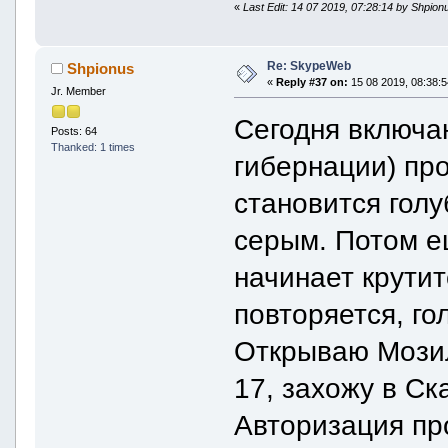
«
Last Edit: 14 07 2019, 07:28:14 by Shpion
Re: SkypeWeb
Shpionus
«
Reply #37 on:
15 08 2019, 08:38:5
Jr. Member
Сегодня включаю
Posts: 64
Thanked: 1 times
гибернации) пр
становится голу
серым. Потом е
начинает крути
повторяется, г
Открываю Мозил
17, захожу в Ск
Авторизация пр