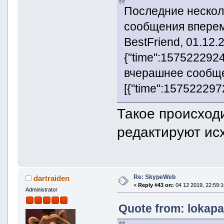
Последние нескол
сообщения вперем
BestFriend, 01.12.
{"time":1575222924
вчерашнее сообщен
[{"time":1575222972,
Такое происходи
редактируют ис
Re: SkypeWeb
dartraiden
«
Reply #43 on:
04 12 2019, 22:59:1
Administrator
Quote from: lokapa