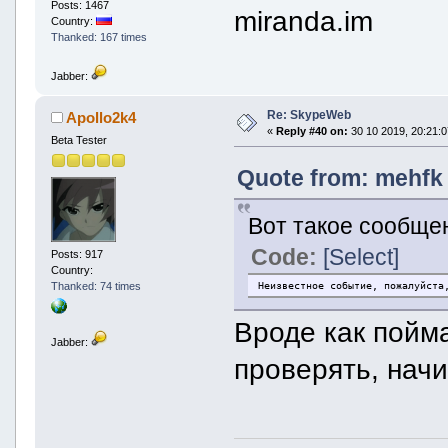
Posts: 1467
miranda.im
Country:
Thanked: 167 times
Jabber:
Re: SkypeWeb
Apollo2k4
«
Reply #40 on:
30 10 2019, 20:21:0
Beta Tester
Quote from: mehfk 
Вот такое сообще
Code:
[Select]
Posts: 917
Country:
Неизвестное событие, пожалуйста
Thanked: 74 times
Вроде как пойм
Jabber:
проверять, начи