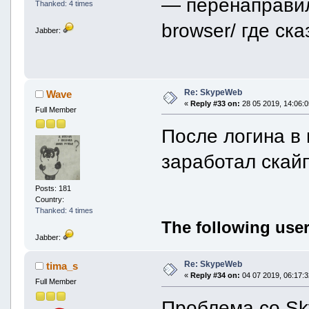
— перенаправил
Thanked: 4 times
browser/ где ск
Jabber:
Re: SkypeWeb
Wave
«
Reply #33 on:
28 05 2019, 14:06:0
Full Member
После логина в
заработал скайп
Posts: 181
Country:
Thanked: 4 times
The following user
Jabber:
Re: SkypeWeb
tima_s
«
Reply #34 on:
04 07 2019, 06:17:3
Full Member
Проблема со Sk