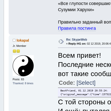
«Все глупости совершаю
Сузумии Харухи»
Правильно заданный воп
Правила постинга
Re: SkypeWeb
lokapal
«
Reply #41 on:
02 12 2019, 20:06:4
Jr. Member
Всем привет!
Последние неск
вот такие сооб
Posts: 83
Code:
[Select]
Thanked: 8 times
BestFriend, 01.12.2019 20:55:24:
{"original_message":{"time":15752
С той стороны 