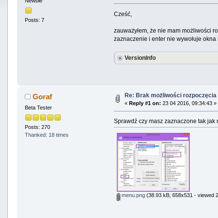
Newbie
Cześć,
Posts: 7
zauważyłem, że nie mam możliwości rozp
zaznaczenie i enter nie wywołuje okna
VersionInfo
Re: Brak możliwości rozpoczęci
Goraf
«
Reply #1 on:
23 04 2016, 09:34:43 »
Beta Tester
Sprawdź czy masz zaznaczone tak jak n
Posts: 270
Thanked: 18 times
menu.png
(38.93 kB, 658x531 - viewed 2