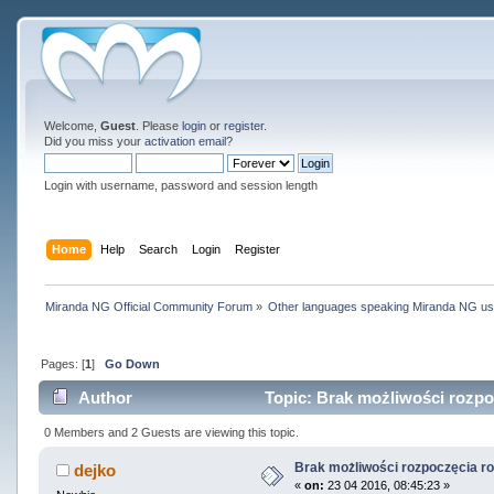
Welcome,
Guest
. Please
login
or
register
.
Did you miss your
activation email
?
Login with username, password and session length
Home
Help
Search
Login
Register
Miranda NG Official Community Forum
»
Other languages speaking Miranda NG u
Pages: [
1
]
Go Down
Author
Topic: Brak możliwości rozp
0 Members and 2 Guests are viewing this topic.
Brak możliwości rozpoczęcia 
dejko
«
on:
23 04 2016, 08:45:23 »