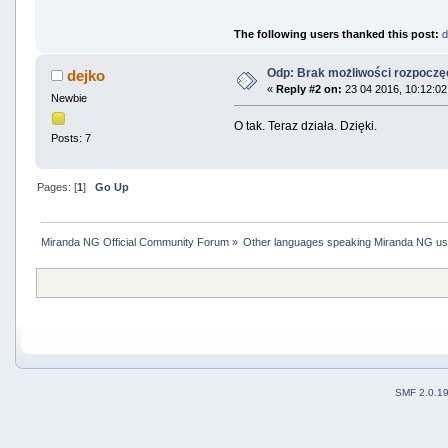
The following users thanked this post:
d
Odp: Brak możliwości rozpocz
dejko
«
Reply #2 on:
23 04 2016, 10:12:02
Newbie
O tak. Teraz działa. Dzięki.
Posts: 7
Pages: [
1
]
Go Up
Miranda NG Official Community Forum
»
Other languages speaking Miranda NG u
SMF 2.0.1