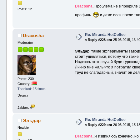
Dracosha
, Проблема не в профиле 
Posts: 12
профиль
и даже если после та
Re: Miranda HotCoffee
Dracosha
«
Reply #228 on:
25 06 2015, 13:40
Moderator
Эльдар
, такие эксперименты завод
стоит удивляться, потому что таки
Надеюсь этот случай будет уроком 
Лично мне жаль что я потратил свое
труд не благодарный, значит он дел
Posts: 230
Country:
Thanked: 15 times
Эгоист
Jabber:
Re: Miranda HotCoffee
Эльдар
«
Reply #229 on:
26 06 2015, 15:18
Newbie
Dracosha
, Я извиняюсь конечно, н