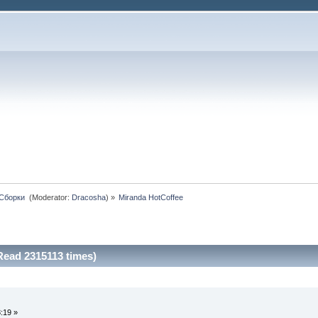
 Сборки 
(Moderator:
Dracosha
) »
Miranda HotCoffee
Read 2315113 times)
:19 »