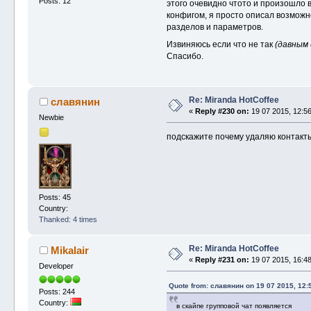
Posts: 12
этого очевидно чтото и произошло 
конфигом, я просто описал возмож
разделов и параметров.
Извиняюсь если что не так
(давным 
Спасибо.
Re: Miranda HotCoffee
славянин
«
Reply #230 on:
19 07 2015, 12:56
Newbie
подскажите почему удаляю контакты
Posts: 45
Country:
Thanked: 4 times
Re: Miranda HotCoffee
Mikalair
«
Reply #231 on:
19 07 2015, 16:48
Developer
Quote from: славянин on 19 07 2015, 12:
Posts: 244
Country:
в скайпе групповой чат появляется