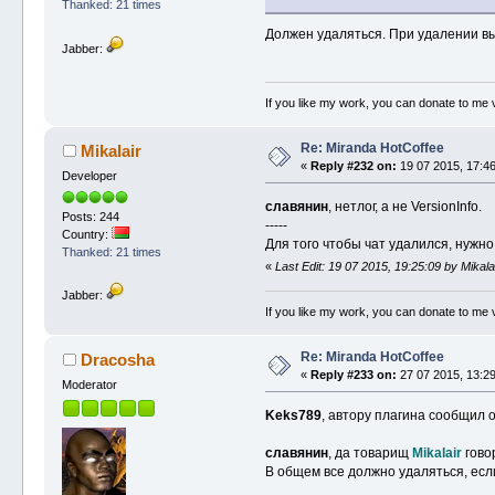
Thanked: 21 times
Должен удаляться. При удалении вы
Jabber:
If you like my work, you can donate to me v
Re: Miranda HotCoffee
Mikalair
«
Reply #232 on:
19 07 2015, 17:46
Developer
славянин
, нетлог, а не VersionInfo.
Posts: 244
-----
Country:
Для того чтобы чат удалился, нужно
Thanked: 21 times
«
Last Edit: 19 07 2015, 19:25:09 by Mikala
Jabber:
If you like my work, you can donate to me v
Re: Miranda HotCoffee
Dracosha
«
Reply #233 on:
27 07 2015, 13:29
Moderator
Keks789
, автору плагина сообщил 
славянин
, да товарищ
Mikalair
гово
В общем все должно удаляться, есл