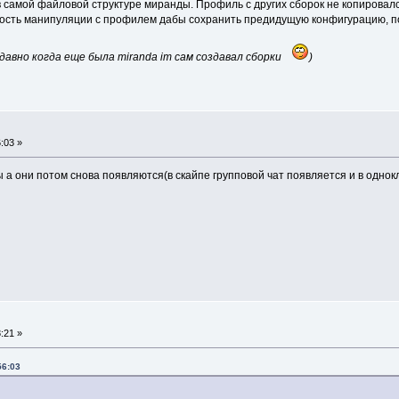
в самой файловой структуре миранды. Профиль с других сборок не копирова
ность манипуляции с профилем дабы сохранить предидущую конфигурацию, 
давно когда еще была miranda im сам создавал сборки
)
:03 »
 а они потом снова появляются(в скайпе групповой чат появляется и в однок
:21 »
56:03