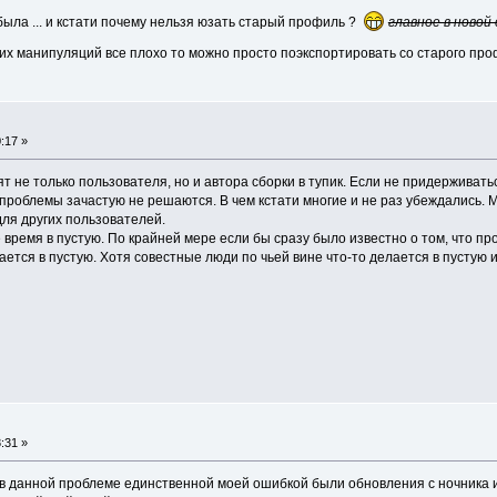
была ... и кстати почему нельзя юзать старый профиль ?
главное в новой 
ких манипуляций все плохо то можно просто поэкспортировать со старого пр
:17 »
ят не только пользователя, но и автора сборки в тупик. Если не придержива
е проблемы зачастую не решаются. В чем кстати многие и не раз убеждались.
для других пользователей.
 время в пустую. По крайней мере если бы сразу было известно о том, что пр
ается в пустую. Хотя совестные люди по чьей вине что-то делается в пустую и
:31 »
о в данной проблеме единственной моей ошибкой были обновления с ночника и