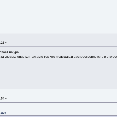
:25 »
отает на ура.
за уведомление контактам о том что я слушаю,и распростроняется ли это ес
:54 »
31:25