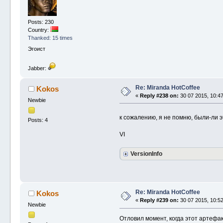
Posts: 230
Country:
Thanked: 15 times
Эгоист
Jabber:
Re: Miranda HotCoffee
Kokos
«
Reply #238 on:
30 07 2015, 10:47
Newbie
к сожалению, я не помню, были-ли э
Posts: 4
VI
VersionInfo
Re: Miranda HotCoffee
Kokos
«
Reply #239 on:
30 07 2015, 10:52
Newbie
Отловил момент, когда этот артефак