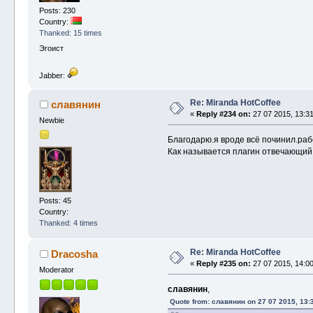
Posts: 230
Country:
Thanked: 15 times
Эгоист
Jabber:
Re: Miranda HotCoffee
славянин
«
Reply #234 on:
27 07 2015, 13:31
Newbie
Благодарю.я вроде всё починил.раб
Как называется плагин отвечающий 
Posts: 45
Country:
Thanked: 4 times
Re: Miranda HotCoffee
Dracosha
«
Reply #235 on:
27 07 2015, 14:00
Moderator
славянин
,
Quote from: славянин on 27 07 2015, 13: