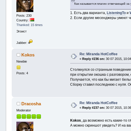
Как называется плагин отвечающий за 
1. Есть два варианта,
ListeningTo
и
Posts: 230
2. Если другие месенджеры умеют ч
Country:
Thanked: 15 times
Эгоист
Jabber:
Re: Miranda HotCoffee
Kokos
«
Reply #236 on:
30 07 2015, 10:04
Newbie
Столкнулся со странным поведение
Posts: 4
при открытии окошка с разговором,
Получается, что как бы мигает белы
Сборку ставил последнюю с нуля. О
Re: Miranda HotCoffee
Dracosha
«
Reply #237 on:
30 07 2015, 10:36
Moderator
Kokos
, да возможно есть какие-то 
А можно скриншот увидеть? И на в