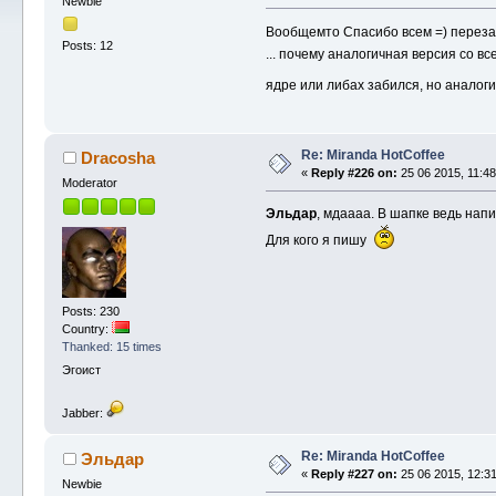
Newbie
Вообщемто Спасибо всем =) перезали
Posts: 12
... почему аналогичная версия со 
ядре или либах забился, но аналог
Re: Miranda HotCoffee
Dracosha
«
Reply #226 on:
25 06 2015, 11:48
Moderator
Эльдар
, мдаааа. В шапке ведь на
Для кого я пишу
Posts: 230
Country:
Thanked: 15 times
Эгоист
Jabber:
Re: Miranda HotCoffee
Эльдар
«
Reply #227 on:
25 06 2015, 12:31
Newbie