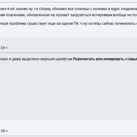
л я её заново ну т.е сборку, обновил все плагины с ночника и ядро, подклю
всеми плагинами, обновленная не пускает загрузиться котировкам вообще не 
ичная проблема существует еще на одном ПК =\ ну хотябы сейчас починилось
:19 »
писано и даже выделено жирным шрифтом
Переносить или копировать стары
:58 »