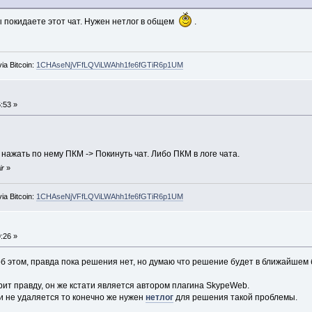
 покидаете этот чат. Нужен нетлог в общем
.
ia Bitcoin:
1CHAseNjVFfLQViLWAhh1fe6fGTiR6p1UM
:53 »
 нажать по нему ПКМ -> Покинуть чат. Либо ПКМ в логе чата.
ir
»
ia Bitcoin:
1CHAseNjVFfLQViLWAhh1fe6fGTiR6p1UM
:26 »
об этом, правда пока решения нет, но думаю что решение будет в ближайшем
рит правду, он же кстати является автором плагина SkypeWeb.
и не удаляется то конечно же нужен
нетлог
для решения такой проблемы.