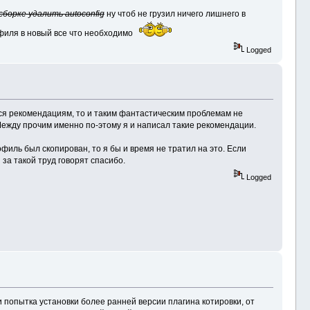
сборке удалить autoconfig
ну чтоб не грузил ничего лишнего в
офиля в новый все что необходимо
Logged
ться рекомендациям, то и таким фантастическим проблемам не
 Между прочим именно по-этому я и написал такие рекомендации.
офиль был скопирован, то я бы и время не тратил на это. Если
 за такой труд говорят спасибо.
Logged
 попытка установки более ранней версии плагина котировки, от