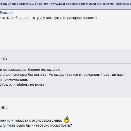
уведомление контактам о том что я слушаю,и распростроняется ли это если мои контакты 
Watrack
.
итать сообщение статуса и хстатуса, то распространяется.
:15 »
м мессенджера. Вернее его окошек.
 его фон сначала белый и тут же окрашивается в нормальный цвет шкурки.
й прямоугольник.
бновлял - эффект не исчез.
:45 »
глюки или тормоза с отрисовкой скина.
аш
VI
тоже было бы интересно посмотреть?