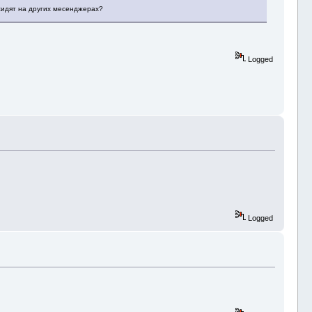
сидят на других месенджерах?
Logged
Logged