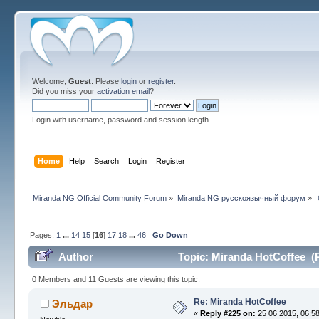
Welcome,
Guest
. Please
login
or
register
.
Did you miss your
activation email
?
Login with username, password and session length
Home
Help
Search
Login
Register
Miranda NG Official Community Forum
»
Miranda NG русскоязычный форум
»
Pages:
1
...
14
15
[
16
]
17
18
...
46
Go Down
Author
Topic: Miranda HotCoffee (
0 Members and 11 Guests are viewing this topic.
Re: Miranda HotCoffee
Эльдар
«
Reply #225 on:
25 06 2015, 06:58