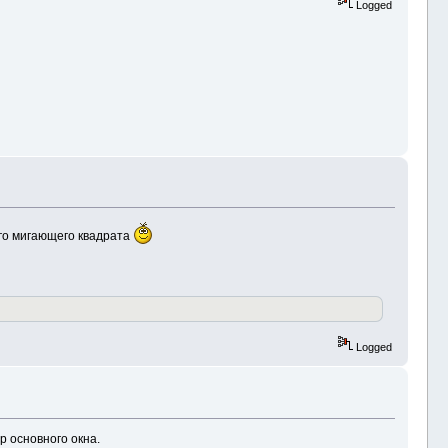
Logged
ого мигающего квадрата
Logged
р основного окна.