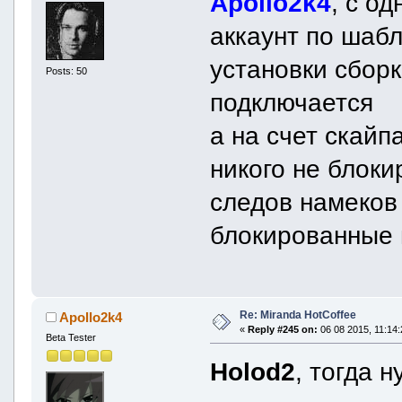
Apollo2k4
, с о
аккаунт по шабл
установки сборк
Posts: 50
подключается
а на счет скайп
никого не блоки
следов намеков
блокированные 
Re: Miranda HotCoffee
Apollo2k4
«
Reply #245 on:
06 08 2015, 11:14:
Beta Tester
Holod2
, тогда 