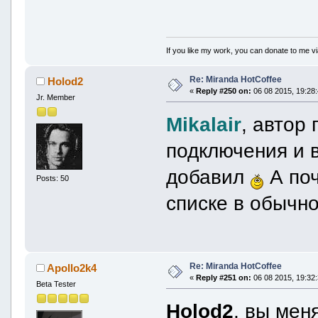
If you like my work, you can donate to me vi
Re: Miranda HotCoffee
Holod2
«
Reply #250 on:
06 08 2015, 19:28:
Jr. Member
Mikalair
, автор
подключения и 
добавил
А поч
Posts: 50
списке в обычн
Re: Miranda HotCoffee
Apollo2k4
«
Reply #251 on:
06 08 2015, 19:32:
Beta Tester
Holod2
, вы мен