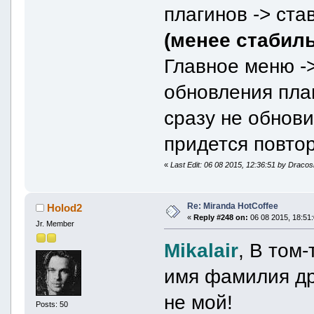
плагинов -> ста
(менее стабил
Главное меню -
обновления плаг
сразу не обнови
придется повтор
«
Last Edit: 06 08 2015, 12:36:51 by Draco
Re: Miranda HotCoffee
Holod2
«
Reply #248 on:
06 08 2015, 18:51:
Jr. Member
Mikalair
, В том-
имя фамилия др
не мой!
Posts: 50