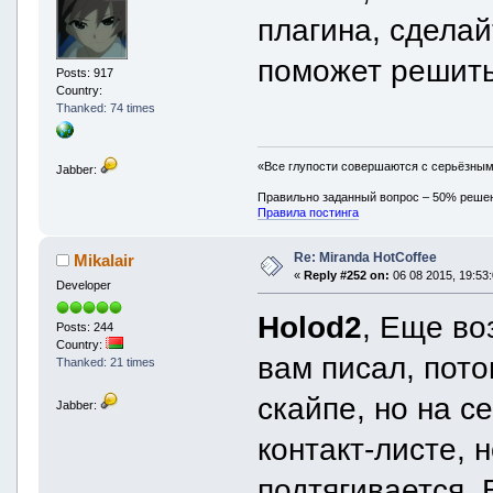
плагина, сделай
поможет решить
Posts: 917
Country:
Thanked: 74 times
«Все глупости совершаются с серьёзны
Jabber:
Правильно заданный вопрос – 50% реше
Правила постинга
Re: Miranda HotCoffee
Mikalair
«
Reply #252 on:
06 08 2015, 19:53:
Developer
Holod2
, Еще во
Posts: 244
Country:
вам писал, пото
Thanked: 21 times
скайпе, но на с
Jabber:
контакт-листе, 
подтягивается. 