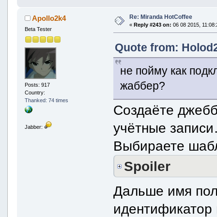
Re: Miranda HotCoffee
Apollo2k4
«
Reply #243 on:
06 08 2015, 11:08:
Beta Tester
Quote from: Holod2
не пойму как подк
жаббер?
Posts: 917
Country:
Thanked: 74 times
Создаёте джебб
учётные запис
Jabber:
Выбираете шабл
Spoiler
Дальше имя пол
идентификатор 