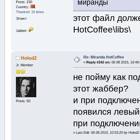
миранды
Posts: 230
Country:
Thanked: 15 times
этот файл долже
Эгоист
HotCoffee\libs\
Jabber:
Re: Miranda HotCoffee
Holod2
«
Reply #242 on:
06 08 2015, 10:49:
Jr. Member
не пойму как по
этот жаббер?
и при подключен
Posts: 50
появился левый
при подключени
«
Last Edit: 06 08 2015, 10:53:20 by Holod2