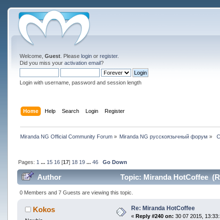
Welcome,
Guest
. Please
login
or
register
.
Did you miss your
activation email
?
Login with username, password and session length
Home
Help
Search
Login
Register
Miranda NG Official Community Forum
»
Miranda NG русскоязычный форум
»
 
Pages:
1
...
15
16
[
17
]
18
19
...
46
Go Down
Author
Topic: Miranda HotCoffee (R
0 Members and 7 Guests are viewing this topic.
Re: Miranda HotCoffee
Kokos
«
Reply #240 on:
30 07 2015, 13:33: