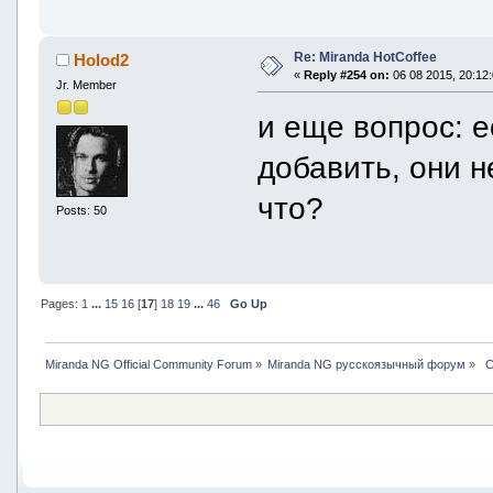
Re: Miranda HotCoffee
Holod2
«
Reply #254 on:
06 08 2015, 20:12:
Jr. Member
и еще вопрос: е
добавить, они 
что?
Posts: 50
Pages:
1
...
15
16
[
17
]
18
19
...
46
Go Up
Miranda NG Official Community Forum
»
Miranda NG русскоязычный форум
»
 