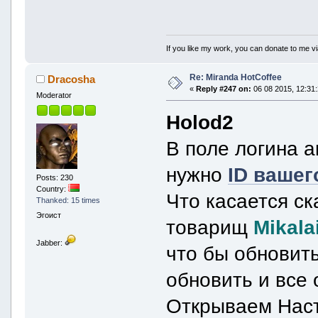
If you like my work, you can donate to me vi
Re: Miranda HotCoffee
Dracosha
«
Reply #247 on:
06 08 2015, 12:31:
Moderator
Holod2
В поле логина а
нужно
ID ваше
Posts: 230
Country:
Что касается ск
Thanked: 15 times
Эгоист
товарищ
Mikala
Jabber:
что бы обновить
обновить и все 
Открываем Наст