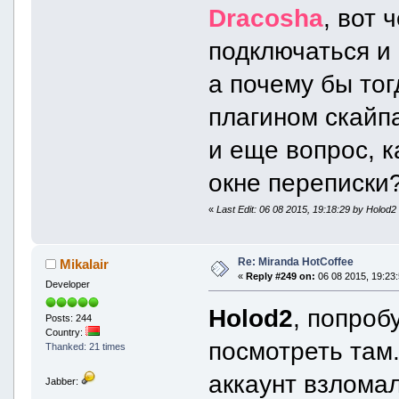
Dracosha
, вот 
подключаться и 
а почему бы тог
плагином скайп
и еще вопрос, 
окне переписки
«
Last Edit: 06 08 2015, 19:18:29 by Holod2
Re: Miranda HotCoffee
Mikalair
«
Reply #249 on:
06 08 2015, 19:23:
Developer
Holod2
, попроб
Posts: 244
Country:
посмотреть там.
Thanked: 21 times
аккаунт взломал
Jabber: