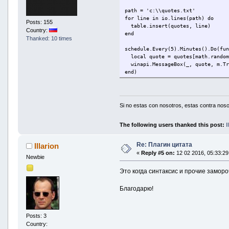
path = 'c:\\quotes.txt'
for line in io.lines(path) do
Posts: 155
table.insert(quotes, line)
Country:
end
Thanked: 10 times
schedule.Every(5).Minutes().Do(fu
local quote = quotes[math.random
winapi.MessageBox(_, quote, m.Tr
end)
Si no estas con nosotros, estas contra noso
The following users thanked this post:
I
Re: Плагин цитата
Illarion
«
Reply #5 on:
12 02 2016, 05:33:29
Newbie
Это когда синтаксис и прочие замороч
Благодарю!
Posts: 3
Country: