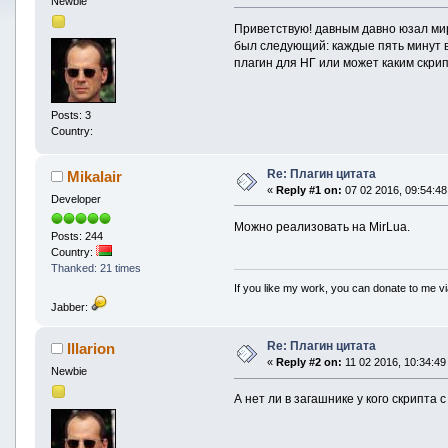
Newbie
Приветствую! давным давно юзал мир
был следующий: каждые пять минут 
плагин для НГ или может каким скри
Posts: 3
Country:
Re: Плагин цитата
Mikalair
«
Reply #1 on:
07 02 2016, 09:54:48
Developer
Можно реализовать на MirLua.
Posts: 244
Country:
Thanked: 21 times
If you like my work, you can donate to me vi
Jabber:
Re: Плагин цитата
Illarion
«
Reply #2 on:
11 02 2016, 10:34:49
Newbie
А нет ли в загашнике у кого скрипта