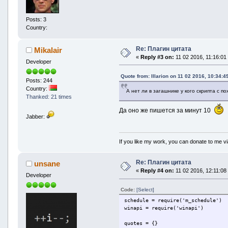
Posts: 3
Country:
Re: Плагин цитата
Mikalair
«
Reply #3 on:
11 02 2016, 11:16:01
Developer
Quote from: Illarion on 11 02 2016, 10:34:4
Posts: 244
Country:
А нет ли в загашнике у кого скрипта с 
Thanked: 21 times
Да оно же пишется за минут 10
Jabber:
If you like my work, you can donate to me vi
Re: Плагин цитата
unsane
«
Reply #4 on:
11 02 2016, 12:11:08
Developer
Code:
[Select]
schedule = require('m_schedule')
winapi = require('winapi')
quotes = {}