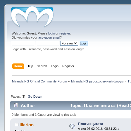
Welcome,
Guest
. Please
login
or
register
.
Did you miss your
activation email
?
Login with username, password and session length
Home
Help
Search
Login
Register
Miranda NG Official Community Forum
»
Miranda NG русскоязычный форум
»
П
Pages: [
1
]
Go Down
Author
Topic: Плагин цитата (Read 
0 Members and 1 Guest are viewing this topic.
Плагин цитата
Illarion
«
on:
07 02 2016, 08:31:22 »