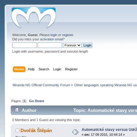
Welcome,
Guest
. Please
login
or
register
.
Did you miss your
activation email
?
Login with username, password and session length
Home
Help
Search
Login
Register
Miranda NG Official Community Forum
»
Other languages speaking Miranda NG u
Pages: [
1
]
Go Down
Author
Topic: Automatické stavy ver
0 Members and 1 Guest are viewing this topic.
Automatické stavy versus Udrž
Dvořák Štěpán
«
on:
17 09 2015, 10:44:14 »