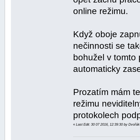
online režimu.
Když oboje zapnu
nečinnosti se ta
bohužel v tomto 
automaticky zase
Prozatím mám ted
režimu neviditeln
protokolech pod
«
Last Edit: 30 07 2016, 12:39:30 by Dvořá