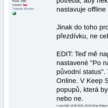
potřeba, aby něk
Posts: 1082
Country:
nastavuje offline
Thanked: 66 times
Jinak do toho pro
přezdívku, ne cel
EDIT: Teď mě nap
nastavené "Po náv
původní status".
Online. V Keep S
popupů, která by 
nebo ne.
«
Last Edit: 18 09 2015, 05:04:18 by Robyer