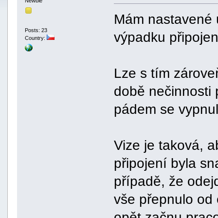
Newbie
Mám nastavené u
Posts: 23
výpadku připojen
Country:
Lze s tím zárove
době nečinnosti p
pádem se vypnul
Vize je taková, a
připojení byla sn
případě, že odej
vše přepnulo od o
opět začnu prac