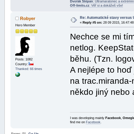
Dvořák Štěpán
: Ultramaratonec a extrémn
Off-limits.cz
: Věř si a dokážeš vše!
Re: Automatické stavy versus 
Robyer
«
Reply #5 on:
28 09 2015, 16:47:48
Hero Member
Nechce se mi tím 
netlog. KeepStat
běhu. (Tzn. logov
Posts: 1082
Country:
A nejlépe to hoď 
Thanked: 66 times
na trac.miranda-
někdo jiný nebo
I was developing mainly
Facebook
,
Omegl
find me on
Facebook
.
Pages: [
1
]
Go Up