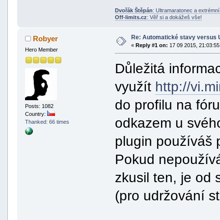
Dvořák Štěpán
: Ultramaratonec a extrémn
Off-limits.cz
: Věř si a dokážeš vše!
Re: Automatické stavy versus 
Robyer
«
Reply #1 on:
17 09 2015, 21:03:55
Hero Member
Důležitá informa
využít
http://vi.
do profilu na fór
Posts: 1082
Country:
odkazem u svého
Thanked: 66 times
plugin používáš
Pokud nepoužívá
zkusil ten, je od
(pro udržování st