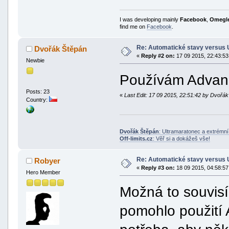
I was developing mainly
Facebook
,
Omegl
find me on
Facebook
.
Re: Automatické stavy versus 
Dvořák Štěpán
«
Reply #2 on:
17 09 2015, 22:43:53
Newbie
Používám Advan
Posts: 23
«
Last Edit: 17 09 2015, 22:51:42 by Dvořá
Country:
Dvořák Štěpán
: Ultramaratonec a extrémn
Off-limits.cz
: Věř si a dokážeš vše!
Re: Automatické stavy versus 
Robyer
«
Reply #3 on:
18 09 2015, 04:58:57
Hero Member
Možná to souvisí
pomohlo použití