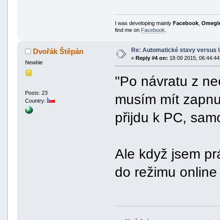
I was developing mainly
Facebook
,
Omegl
find me on
Facebook
.
Re: Automatické stavy versus 
Dvořák Štěpán
«
Reply #4 on:
18 09 2015, 06:44:44
Newbie
"Po návratu z neč
Posts: 23
musím mít zapnut
Country:
přijdu k PC, samo
Ale když jsem prá
do režimu online