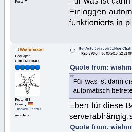
Für was ist dann
Posts: 7
Einloggen autom
funktionierts in p
Re: Auto-Join von Jabber Chatr
Wishmaster
«
Reply #3 on:
16 06 2015, 22:21:08
Developer
Global Moderator
Quote from: wishma
Für was ist dann d
automatisch betret
Posts: 655
Eben für diese B
Country:
Thanked: 22 times
serverabhängig,
Anti-Hero
Quote from: wishma