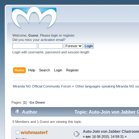
Welcome,
Guest
. Please
login
or
register
.
Did you miss your
activation email
?
Login with username, password and session length
Home
Help
Search
Login
Register
Miranda NG Official Community Forum
»
Other languages speaking Miranda NG u
Pages: [
1
]
Go Down
Author
Topic: Auto-Join von Jabber C
0 Members and 1 Guest are viewing this topic.
Auto-Join von Jabber Chatrooms
wishmasterf
«
on:
16 06 2015, 14:59:31 »