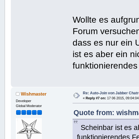
Wollte es aufgru
Forum versuchen
dass es nur ein U
ist es aber ein n
funktionierendes
Re: Auto-Join von Jabber Chatr
Wishmaster
«
Reply #7 on:
17 06 2015, 09:04:04
Developer
Global Moderator
Quote from: wishma
Scheinbar ist es ab
funktionierendes F