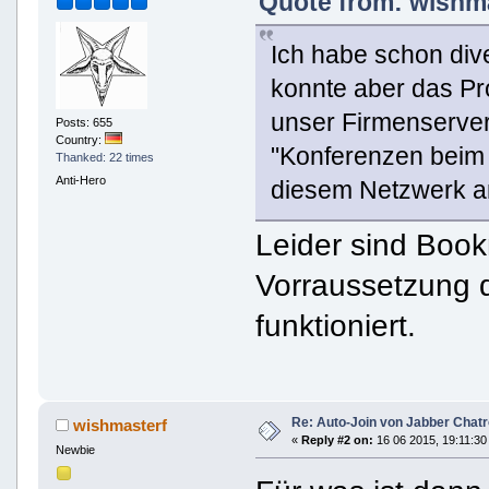
Quote from: wishma
Ich habe schon di
konnte aber das Pro
unser Firmenserver
Posts: 655
Country:
"Konferenzen beim 
Thanked: 22 times
Anti-Hero
diesem Netzwerk a
Leider sind Boo
Vorraussetzung d
funktioniert.
Re: Auto-Join von Jabber Chatr
wishmasterf
«
Reply #2 on:
16 06 2015, 19:11:30
Newbie