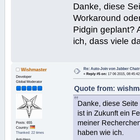
Danke, diese Sei
Workaround oder 
Pidgin geplant?
ich, dass viele 
Re: Auto-Join von Jabber Chatr
Wishmaster
«
Reply #5 on:
17 06 2015, 08:45:42
Developer
Global Moderator
Quote from: wishma
Danke, diese Seite
ist in Zukunft ein 
meiner Recherchen 
Posts: 655
Country:
haben wie ich.
Thanked: 22 times
Anti-Hero