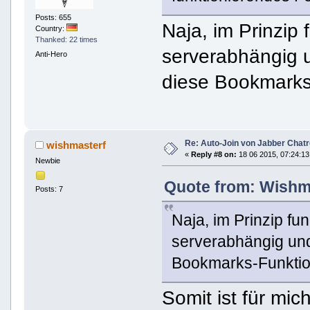
Posts: 655
Naja, im Prinzip f
Country:
Thanked: 22 times
serverabhängig u
Anti-Hero
diese Bookmarks-
Re: Auto-Join von Jabber Chatr
wishmasterf
«
Reply #8 on:
18 06 2015, 07:24:13
Newbie
Quote from: Wishma
Posts: 7
Naja, im Prinzip fun
serverabhängig und
Bookmarks-Funktion
Somit ist für mic