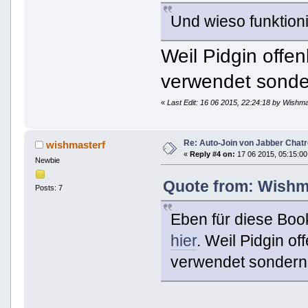
Und wieso funktioni
Weil Pidgin offe
verwendet sonder
«
Last Edit: 16 06 2015, 22:24:18 by Wishm
Re: Auto-Join von Jabber Chatr
wishmasterf
«
Reply #4 on:
17 06 2015, 05:15:00
Newbie
Quote from: Wishma
Posts: 7
Eben für diese Boo
hier
. Weil Pidgin o
verwendet sondern d